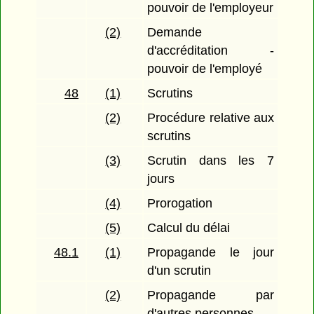
pouvoir de l'employeur
(2)
Demande
d'accréditation -
pouvoir de l'employé
48
(1)
Scrutins
(2)
Procédure relative aux
scrutins
(3)
Scrutin dans les 7
jours
(4)
Prorogation
(5)
Calcul du délai
48.1
(1)
Propagande le jour
d'un scrutin
(2)
Propagande par
d'autres personnes