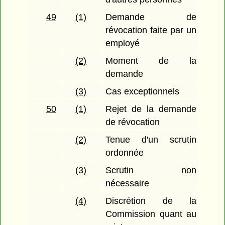
49
(1)
Demande de
révocation faite par un
employé
(2)
Moment de la
demande
(3)
Cas exceptionnels
50
(1)
Rejet de la demande
de révocation
(2)
Tenue d'un scrutin
ordonnée
(3)
Scrutin non
nécessaire
(4)
Discrétion de la
Commission quant au