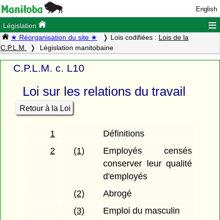
English
≡
Législation
★ Réorganisation du site ★
Lois codifiées :
Lois de la
C.P.L.M.
Législation manitobaine
C.P.L.M. c. L10
Loi sur les relations du travail
Retour à la Loi
1
Définitions
2
(1)
Employés censés
conserver leur qualité
d'employés
(2)
Abrogé
(3)
Emploi du masculin