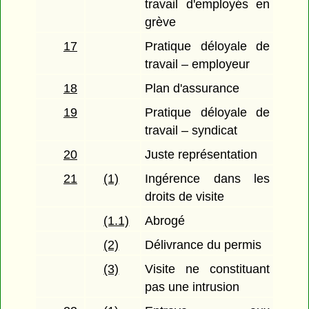
travail d'employés en
grève
17
Pratique déloyale de
travail – employeur
18
Plan d'assurance
19
Pratique déloyale de
travail – syndicat
20
Juste représentation
21
(1)
Ingérence dans les
droits de visite
(1.1)
Abrogé
(2)
Délivrance du permis
(3)
Visite ne constituant
pas une intrusion