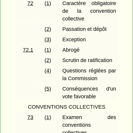
72
(1)
Caractère obligatoire
de la convention
collective
(2)
Passation et dépôt
(3)
Exception
72.1
(1)
Abrogé
(2)
Scrutin de ratification
(4)
Questions réglées par
la Commission
(5)
Conséquences d'un
vote favorable
CONVENTIONS COLLECTIVES
73
(1)
Examen des
conventions
collectives