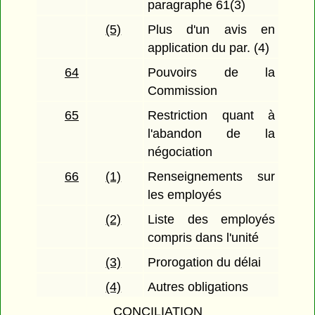
paragraphe 61(3)
(5)
Plus d'un avis en
application du par. (4)
64
Pouvoirs de la
Commission
65
Restriction quant à
l'abandon de la
négociation
66
(1)
Renseignements sur
les employés
(2)
Liste des employés
compris dans l'unité
(3)
Prorogation du délai
(4)
Autres obligations
CONCILIATION