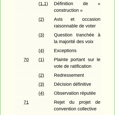
(1.1)
Définition de «
construction »
(2)
Avis et occasion
raisonnable de voter
(3)
Question tranchée à
la majorité des voix
(4)
Exceptions
70
(1)
Plainte portant sur le
vote de ratification
(2)
Redressement
(3)
Décision définitive
(4)
Observation réputée
71
Rejet du projet de
convention collective