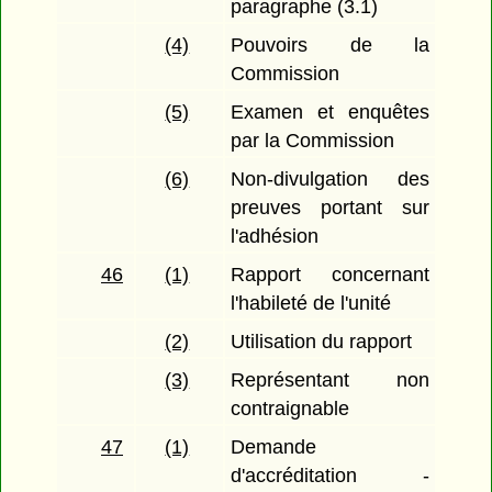
paragraphe (3.1)
(4)
Pouvoirs de la
Commission
(5)
Examen et enquêtes
par la Commission
(6)
Non-divulgation des
preuves portant sur
l'adhésion
46
(1)
Rapport concernant
l'habileté de l'unité
(2)
Utilisation du rapport
(3)
Représentant non
contraignable
47
(1)
Demande
d'accréditation -