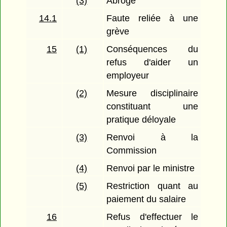
(3)
Abrogé
14.1
Faute reliée à une
grève
15
(1)
Conséquences du
refus d'aider un
employeur
(2)
Mesure disciplinaire
constituant une
pratique déloyale
(3)
Renvoi à la
Commission
(4)
Renvoi par le ministre
(5)
Restriction quant au
paiement du salaire
16
Refus d'effectuer le