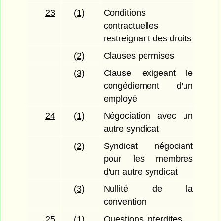
23
(1)
Conditions
contractuelles
restreignant des droits
(2)
Clauses permises
(3)
Clause exigeant le
congédiement d'un
employé
24
(1)
Négociation avec un
autre syndicat
(2)
Syndicat négociant
pour les membres
d'un autre syndicat
(3)
Nullité de la
convention
25
(1)
Questions interdites