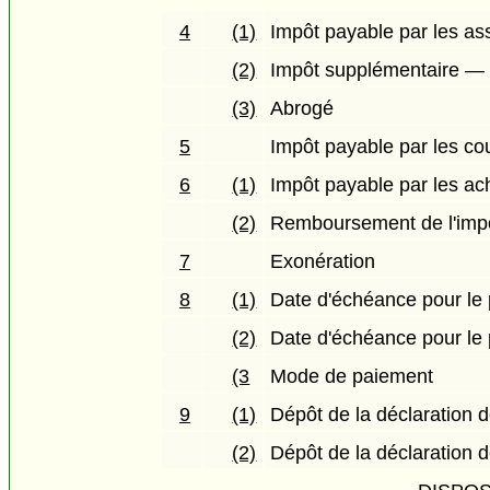
4
(1)
Impôt payable par les as
(2)
Impôt supplémentaire — 
(3)
Abrogé
5
Impôt payable par les co
6
(1)
Impôt payable par les ac
(2)
Remboursement de l'imp
7
Exonération
8
(1)
Date d'échéance pour le 
(2)
Date d'échéance pour le 
(3
Mode de paiement
9
(1)
Dépôt de la déclaration 
(2)
Dépôt de la déclaration 