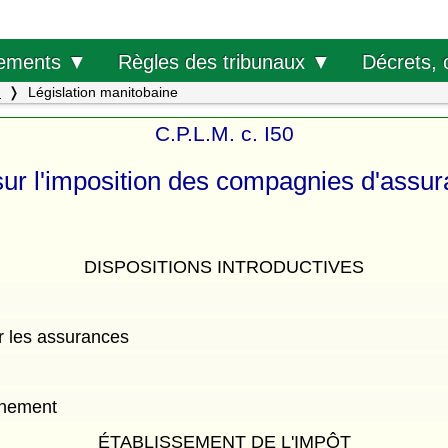
Décrets, 
ements ▼
Règles des tribunaux ▼
.
Législation manitobaine
C.P.L.M. c. I50
sur l'imposition des compagnies d'assu
DISPOSITIONS INTRODUCTIVES
ur les assurances
rnement
ÉTABLISSEMENT DE L'IMPÔT