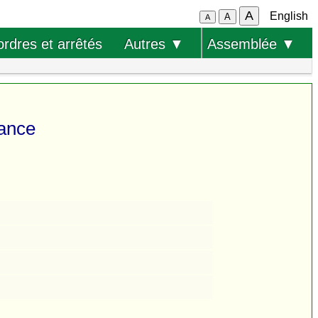
A
English
A
A
ordres et arrêtés
Autres ▼
Assemblée ▼
rance