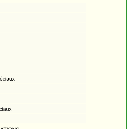
péciaux
ciaux