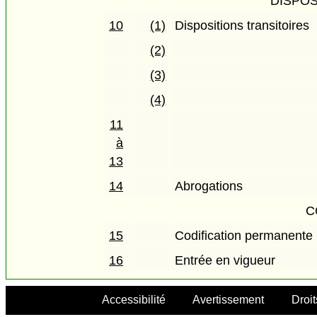
DISPOS
10
(1)
Dispositions transitoires
(2)
(3)
(4)
11
à
13
14
Abrogations
C
15
Codification permanente
16
Entrée en vigueur
Accessibilité
Avertissement
Droit