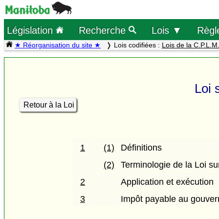
Législation
Recherche
Lois ▼
Règl
★ Réorganisation du site ★
Lois codifiées :
Lois de la C.P.L.M
Loi 
Retour à la Loi
1
(1)
Définitions
(2)
Terminologie de la Loi s
2
Application et exécution
3
Impôt payable au gouve