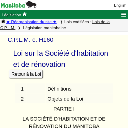
English
≡
Législation
★ Réorganisation du site ★
Lois codifiées :
Lois de la
C.P.L.M.
Législation manitobaine
C.P.L.M. c. H160
Loi sur la Société d'habitation
et de rénovation
Retour à la Loi
1
Définitions
2
Objets de la Loi
PARTIE I
LA SOCIÉTÉ D'HABITATION ET DE
RÉNOVATION DU MANITOBA