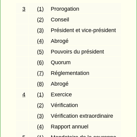
3
(1)
Prorogation
(2)
Conseil
(3)
Président et vice-président
(4)
Abrogé
(5)
Pouvoirs du président
(6)
Quorum
(7)
Réglementation
(8)
Abrogé
4
(1)
Exercice
(2)
Vérification
(3)
Vérification extraordinaire
(4)
Rapport annuel