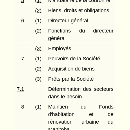
5
(1)
Mandataire de la couronne
(2)
Biens, droits et obligations
6
(1)
Directeur général
(2)
Fonctions du directeur
général
(3)
Employés
7
(1)
Pouvoirs de la Société
(2)
Acquisition de biens
(3)
Prêts par la Société
7.1
Détermination des secteurs
dans le besoin
8
(1)
Maintien du Fonds
d'habitation et de
rénovation urbaine du
Manitoba