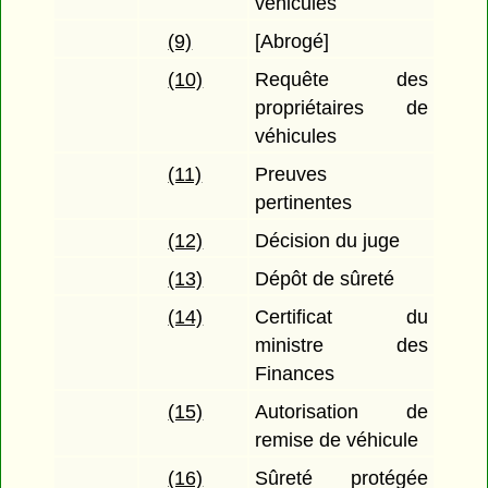
véhicules
(9)
[Abrogé]
(10)
Requête des
propriétaires de
véhicules
(11)
Preuves
pertinentes
(12)
Décision du juge
(13)
Dépôt de sûreté
(14)
Certificat du
ministre des
Finances
(15)
Autorisation de
remise de véhicule
(16)
Sûreté protégée