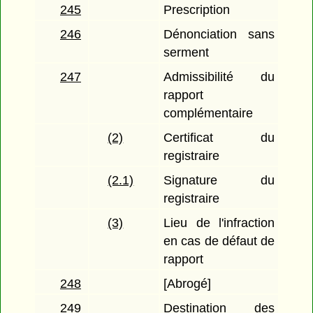
245
Prescription
246
Dénonciation sans
serment
247
Admissibilité du
rapport
complémentaire
(2)
Certificat du
registraire
(2.1)
Signature du
registraire
(3)
Lieu de l'infraction
en cas de défaut de
rapport
248
[Abrogé]
249
Destination des