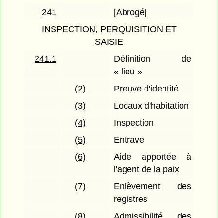
241
[Abrogé]
INSPECTION, PERQUISITION ET
SAISIE
241.1
Définition de
« lieu »
(2)
Preuve d'identité
(3)
Locaux d'habitation
(4)
Inspection
(5)
Entrave
(6)
Aide apportée à
l'agent de la paix
(7)
Enlèvement des
registres
(8)
Admissibilité des