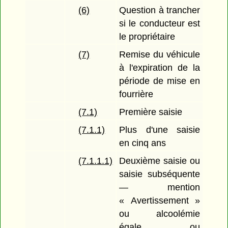
(6)
Question à trancher
si le conducteur est
le propriétaire
(7)
Remise du véhicule
à l'expiration de la
période de mise en
fourrière
(7.1)
Première saisie
(7.1.1)
Plus d'une saisie
en cinq ans
(7.1.1.1)
Deuxième saisie ou
saisie subséquente
— mention
« Avertissement »
ou alcoolémie
égale ou