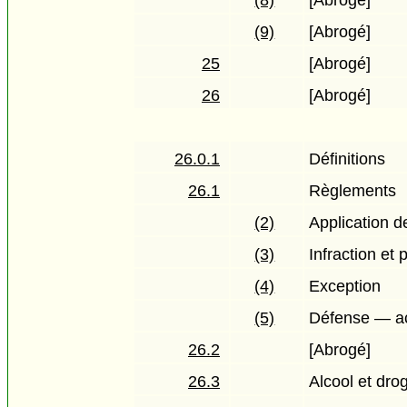
(8)
[Abrogé]
(9)
[Abrogé]
25
[Abrogé]
26
[Abrogé]
26.0.1
Définitions
26.1
Règlements
(2)
Application 
(3)
Infraction et 
(4)
Exception
(5)
Défense — acc
26.2
[Abrogé]
26.3
Alcool et dr