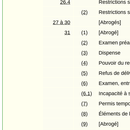
26.4
Restrictions 
(2)
Restrictions s
27 à 30
[Abrogés]
31
(1)
[Abrogé]
(2)
Examen préal
(3)
Dispense
(4)
Pouvoir du reg
(5)
Refus de dél
(6)
Examen, entr
(6.1)
Incapacité à 
(7)
Permis tempo
(8)
Éléments de 
(9)
[Abrogé]