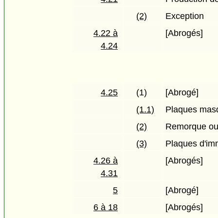
(2)
Exception
4.22 à
[Abrogés]
4.24
4.25
(1)
[Abrogé]
(1.1)
Plaques mas
(2)
Remorque ou 
(3)
Plaques d'imm
4.26 à
[Abrogés]
4.31
5
[Abrogé]
6 à 18
[Abrogés]