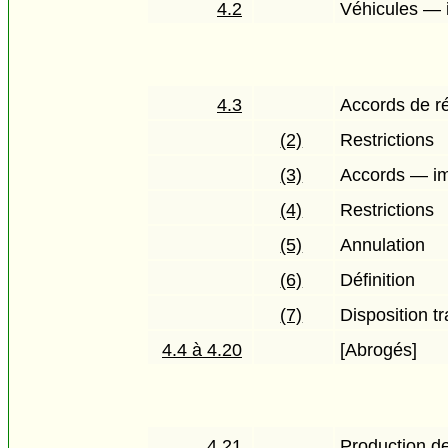
4.2
Véhicules — 
4.3
Accords de ré
(2)
Restrictions
(3)
Accords — imm
(4)
Restrictions
(5)
Annulation
(6)
Définition
(7)
Disposition tr
4.4 à 4.20
[Abrogés]
4.21
Production de