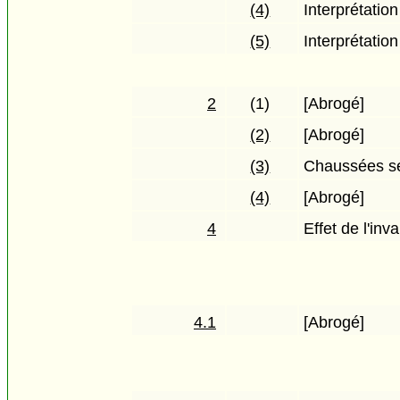
(4)
Interprétatio
(5)
Interprétatio
2
(1)
[Abrogé]
(2)
[Abrogé]
(3)
Chaussées s
(4)
[Abrogé]
4
Effet de l'inva
4.1
[Abrogé]