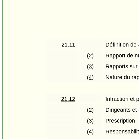
21.11
Définition de
(2)
Rapport de n
(3)
Rapports sur 
(4)
Nature du ra
21.12
Infraction et 
(2)
Dirigeants et
(3)
Prescription
(4)
Responsabilit