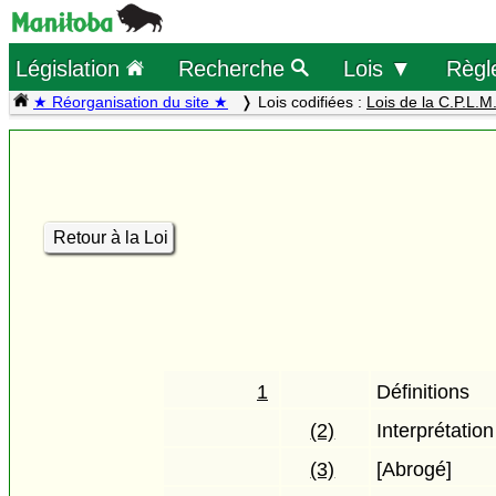
Législation
Recherche
Lois ▼
Règl
★ Réorganisation du site ★
Lois codifiées :
Lois de la C.P.L.M
Retour à la Loi
1
Définitions
(2)
Interprétation
(3)
[Abrogé]