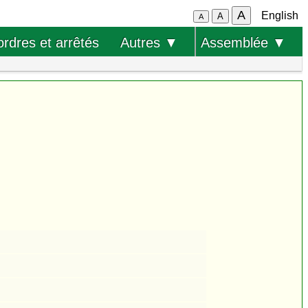
A
English
A
A
ordres et arrêtés
Autres ▼
Assemblée ▼