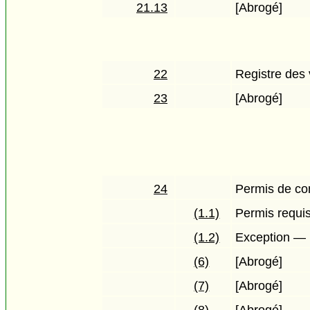
21.13
[Abrogé]
22
Registre des 
23
[Abrogé]
24
Permis de con
(1.1)
Permis requis
(1.2)
Exception — 
(6)
[Abrogé]
(7)
[Abrogé]