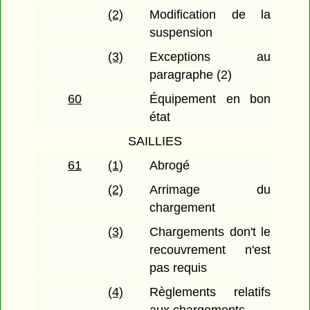
(2)
Modification de la
suspension
(3)
Exceptions au
paragraphe (2)
60
Équipement en bon
état
SAILLIES
61
(1)
Abrogé
(2)
Arrimage du
chargement
(3)
Chargements don't le
recouvrement n'est
pas requis
(4)
Règlements relatifs