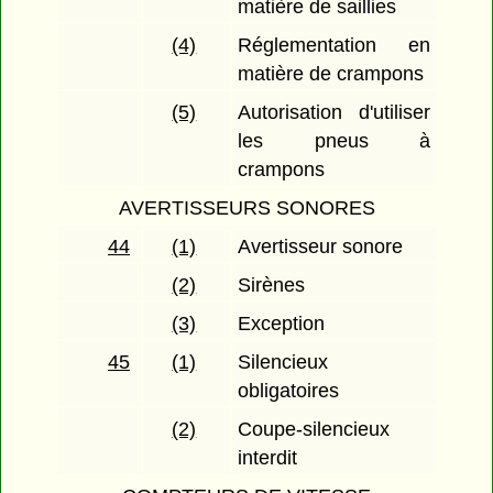
matière de saillies
(4)
Réglementation en
matière de crampons
(5)
Autorisation d'utiliser
les pneus à
crampons
AVERTISSEURS SONORES
44
(1)
Avertisseur sonore
(2)
Sirènes
(3)
Exception
45
(1)
Silencieux
obligatoires
(2)
Coupe-silencieux
interdit