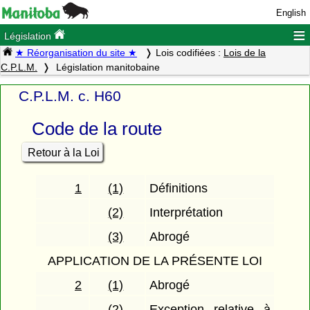
English
≡
Législation
★ Réorganisation du site ★
Lois codifiées :
Lois de la
C.P.L.M.
Législation manitobaine
C.P.L.M. c. H60
Code de la route
Retour à la Loi
1
(1)
Définitions
(2)
Interprétation
(3)
Abrogé
APPLICATION DE LA PRÉSENTE LOI
2
(1)
Abrogé
(2)
Exception relative à