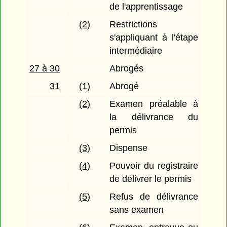
de l'apprentissage
(2)
Restrictions
s'appliquant à l'étape
intermédiaire
27 à 30
Abrogés
31
(1)
Abrogé
(2)
Examen préalable à
la délivrance du
permis
(3)
Dispense
(4)
Pouvoir du registraire
de délivrer le permis
(5)
Refus de délivrance
sans examen