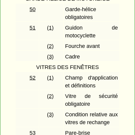
50
Garde-hélice
obligatoires
51
(1)
Guidon de
motocyclette
(2)
Fourche avant
(3)
Cadre
VITRES DES FENÊTRES
52
(1)
Champ d'application
et définitions
(2)
Vitre de sécurité
obligatoire
(3)
Condition relative aux
vitres de rechange
53
Pare-brise