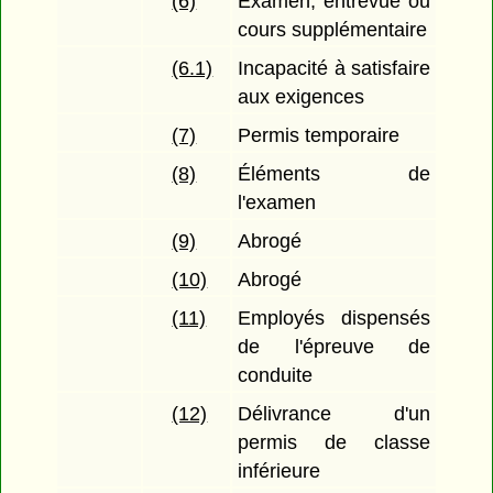
(6)
Examen, entrevue ou
cours supplémentaire
(6.1)
Incapacité à satisfaire
aux exigences
(7)
Permis temporaire
(8)
Éléments de
l'examen
(9)
Abrogé
(10)
Abrogé
(11)
Employés dispensés
de l'épreuve de
conduite
(12)
Délivrance d'un
permis de classe
inférieure