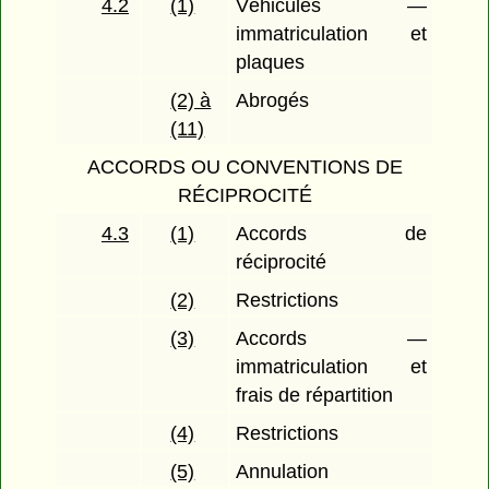
4.2
(1)
Véhicules —
immatriculation et
plaques
(2) à
Abrogés
(11)
ACCORDS OU CONVENTIONS DE
RÉCIPROCITÉ
4.3
(1)
Accords de
réciprocité
(2)
Restrictions
(3)
Accords —
immatriculation et
frais de répartition
(4)
Restrictions
(5)
Annulation