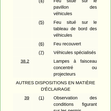
(4)
Feu situé sur le
pavillon des
véhicules
(5)
Feu situé sur le
tableau de bord des
véhicules
(6)
Feu recouvert
(7)
Véhicules spécialisés
38.2
Lampes à faisceau
concentré ou
projecteurs
AUTRES DISPOSITIONS EN MATIÈRE
D'ÉCLAIRAGE
39
(1)
Observation des
conditions figurant
sur les permis