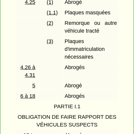
4.25
(1)
Abrogé
(1.1)
Plaques masquées
(2)
Remorque ou autre
véhicule tracté
(3)
Plaques
d'immatriculation
nécessaires
4.26 à
Abrogés
4.31
5
Abrogé
6 à 18
Abrogés
PARTIE I.1
OBLIGATION DE FAIRE RAPPORT DES
VÉHICULES SUSPECTS