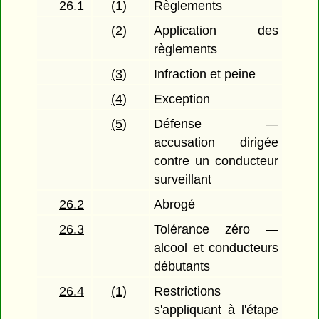
26.1
(1)
Règlements
(2)
Application des
règlements
(3)
Infraction et peine
(4)
Exception
(5)
Défense —
accusation dirigée
contre un conducteur
surveillant
26.2
Abrogé
26.3
Tolérance zéro —
alcool et conducteurs
débutants
26.4
(1)
Restrictions
s'appliquant à l'étape