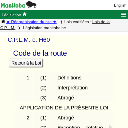
English
≡
Législation
★ Réorganisation du site ★
Lois codifiées :
Lois de la
C.P.L.M.
Législation manitobaine
C.P.L.M. c. H60
Code de la route
Retour à la Loi
1
(1)
Définitions
(2)
Interprétation
(3)
Abrogé
APPLICATION DE LA PRÉSENTE LOI
2
(1)
Abrogé
(2)
Exception relative à