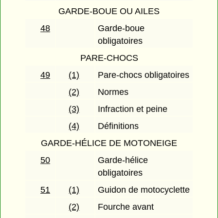
GARDE-BOUE OU AILES
48
Garde-boue
obligatoires
PARE-CHOCS
49
(1)
Pare-chocs obligatoires
(2)
Normes
(3)
Infraction et peine
(4)
Définitions
GARDE-HÉLICE DE MOTONEIGE
50
Garde-hélice
obligatoires
51
(1)
Guidon de motocyclette
(2)
Fourche avant