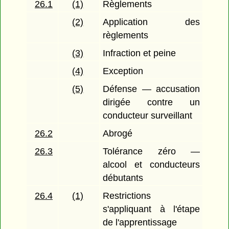
26.1
(1)
Règlements
(2)
Application des
règlements
(3)
Infraction et peine
(4)
Exception
(5)
Défense — accusation
dirigée contre un
conducteur surveillant
26.2
Abrogé
26.3
Tolérance zéro —
alcool et conducteurs
débutants
26.4
(1)
Restrictions
s'appliquant à l'étape
de l'apprentissage