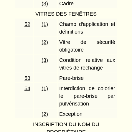
(3)
Cadre
VITRES DES FENÊTRES
52
(1)
Champ d'application et
définitions
(2)
Vitre de sécurité
obligatoire
(3)
Condition relative aux
vitres de rechange
53
Pare-brise
54
(1)
Interdiction de colorier
le pare-brise par
pulvérisation
(2)
Exception
INSCRIPTION DU NOM DU