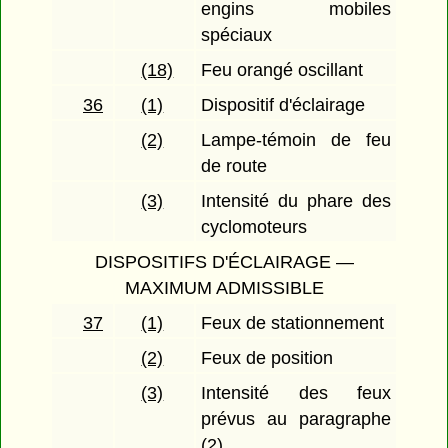
engins mobiles
spéciaux
(18)
Feu orangé oscillant
36
(1)
Dispositif d'éclairage
(2)
Lampe-témoin de feu
de route
(3)
Intensité du phare des
cyclomoteurs
DISPOSITIFS D'ÉCLAIRAGE —
MAXIMUM ADMISSIBLE
37
(1)
Feux de stationnement
(2)
Feux de position
(3)
Intensité des feux
prévus au paragraphe
(2)