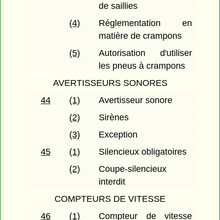
de saillies
(4)
Réglementation en
matière de crampons
(5)
Autorisation d'utiliser
les pneus à crampons
AVERTISSEURS SONORES
44
(1)
Avertisseur sonore
(2)
Sirènes
(3)
Exception
45
(1)
Silencieux obligatoires
(2)
Coupe-silencieux
interdit
COMPTEURS DE VITESSE
46
(1)
Compteur de vitesse