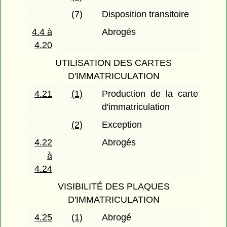
(7)
Disposition transitoire
4.4 à
Abrogés
4.20
UTILISATION DES CARTES
D'IMMATRICULATION
4.21
(1)
Production de la carte
d'immatriculation
(2)
Exception
4.22
Abrogés
à
4.24
VISIBILITÉ DES PLAQUES
D'IMMATRICULATION
4.25
(1)
Abrogé