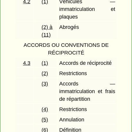
4.2
(1)
Véhicules —
immatriculation et
plaques
(2) à
Abrogés
(11)
ACCORDS OU CONVENTIONS DE
RÉCIPROCITÉ
4.3
(1)
Accords de réciprocité
(2)
Restrictions
(3)
Accords —
immatriculation et frais
de répartition
(4)
Restrictions
(5)
Annulation
(6)
Définition