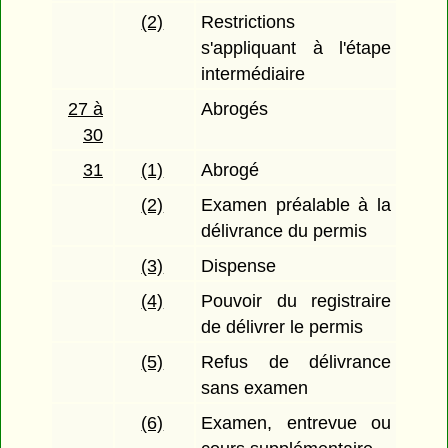
(2)
Restrictions
s'appliquant à l'étape
intermédiaire
27 à
Abrogés
30
31
(1)
Abrogé
(2)
Examen préalable à la
délivrance du permis
(3)
Dispense
(4)
Pouvoir du registraire
de délivrer le permis
(5)
Refus de délivrance
sans examen
(6)
Examen, entrevue ou