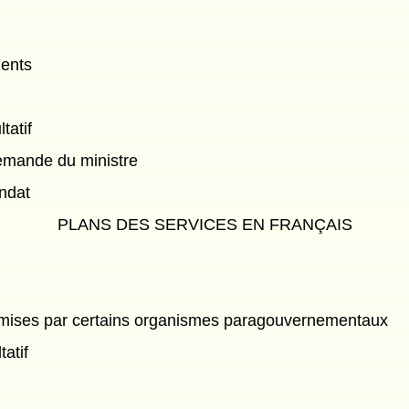
dents
tatif
demande du ministre
ndat
PLANS DES SERVICES EN FRANÇAIS
umises par certains organismes paragouvernementaux
atif