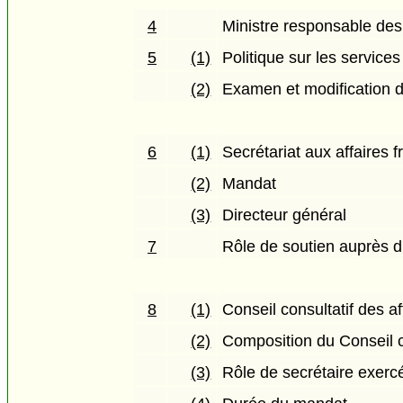
4
Ministre responsable des
5
(1)
Politique sur les services
(2)
Examen et modification de
6
(1)
Secrétariat aux affaires
(2)
Mandat
(3)
Directeur général
7
Rôle de soutien auprès du
8
(1)
Conseil consultatif des a
(2)
Composition du Conseil c
(3)
Rôle de secrétaire exercé