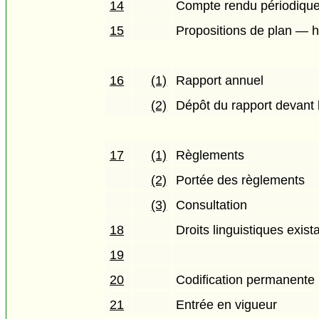
14
Compte rendu périodiqu
15
Propositions de plan — h
16
(1)
Rapport annuel
(2)
Dépôt du rapport devant
17
(1)
Règlements
(2)
Portée des règlements
(3)
Consultation
18
Droits linguistiques exist
19
20
Codification permanente
21
Entrée en vigueur