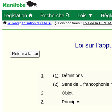
Législation
Recherche
Lois ▼
Règl
★ Réorganisation du site ★
Lois codifiées :
Lois de la C.P.L.M
Loi sur l'ap
Retour à la Loi
1
(1)
Définitions
(2)
Sens de « francophonie 
2
Objet
3
Principes