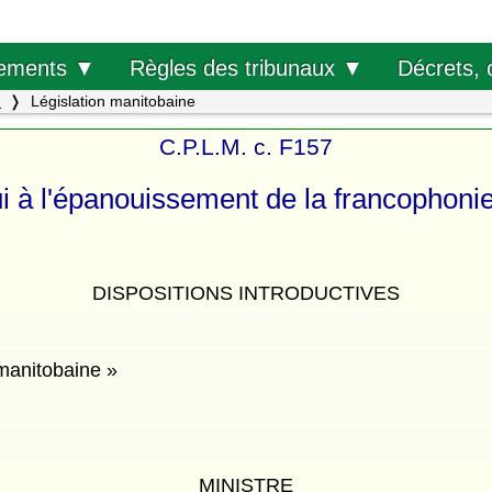
Décrets, 
ements ▼
Règles des tribunaux ▼
.
Législation manitobaine
C.P.L.M. c. F157
pui à l'épanouissement de la francophoni
DISPOSITIONS INTRODUCTIVES
manitobaine »
MINISTRE