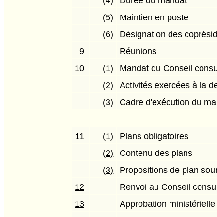
(4)
Durée du mandat
(5)
Maintien en poste
(6)
Désignation des coprési
9
Réunions
10
(1)
Mandat du Conseil consul
(2)
Activités exercées à la 
(3)
Cadre d'exécution du ma
11
(1)
Plans obligatoires
(2)
Contenu des plans
(3)
Propositions de plan so
12
Renvoi au Conseil consult
13
Approbation ministérielle