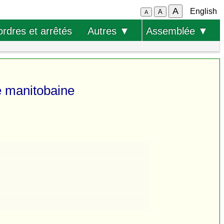
A
English
A
A
ordres et arrêtés
Autres ▼
Assemblée ▼
e manitobaine