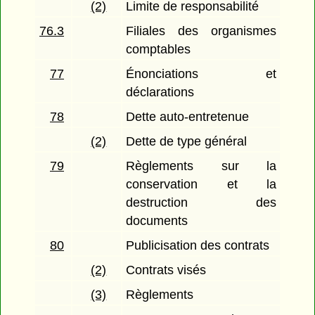
(2)
Limite de responsabilité
76.3
Filiales des organismes
comptables
77
Énonciations et
déclarations
78
Dette auto-entretenue
(2)
Dette de type général
79
Règlements sur la
conservation et la
destruction des
documents
80
Publicisation des contrats
(2)
Contrats visés
(3)
Règlements