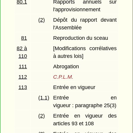
80.1
Rapports annuels sur
l'approvisionnement
(2)
Dépôt du rapport devant
l'Assemblée
81
Reproduction du sceau
82 à
[Modifications corrélatives
110
à autres lois]
111
Abrogation
112
C.P.L.M.
113
Entrée en vigueur
(1.1)
Entrée en
vigueur : paragraphe 25(3)
(2)
Entrée en vigueur des
articles 93 et 108