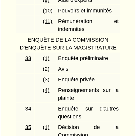
(9)
Aide d'experts
(10)
Pouvoirs et immunités
(11)
Rémunération et
indemnités
ENQUÊTE DE LA COMMISSION
D'ENQUÊTE SUR LA MAGISTRATURE
33
(1)
Enquête préliminaire
(2)
Avis
(3)
Enquête privée
(4)
Renseignements sur la
plainte
34
Enquête sur d'autres
questions
35
(1)
Décision de la
Commission