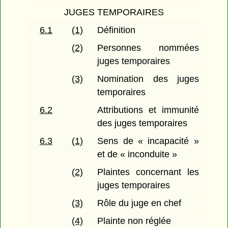
JUGES TEMPORAIRES
6.1
(1)
Définition
(2)
Personnes nommées
juges temporaires
(3)
Nomination des juges
temporaires
6.2
Attributions et immunité
des juges temporaires
6.3
(1)
Sens de « incapacité »
et de « inconduite »
(2)
Plaintes concernant les
juges temporaires
(3)
Rôle du juge en chef
(4)
Plainte non réglée