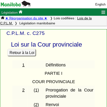
English
≡
Législation
★ Réorganisation du site ★
Lois codifiées :
Lois de la
C.P.L.M.
Législation manitobaine
C.P.L.M. c. C275
Loi sur la Cour provinciale
Retour à la Loi
1
Définitions
PARTIE I
COUR PROVINCIALE
2
(1)
Prorogation de la Cour
provinciale
(2)
Renvoi