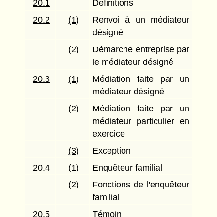
20.1
Définitions
20.2
(1)
Renvoi à un médiateur
désigné
(2)
Démarche entreprise par
le médiateur désigné
20.3
(1)
Médiation faite par un
médiateur désigné
(2)
Médiation faite par un
médiateur particulier en
exercice
(3)
Exception
20.4
(1)
Enquêteur familial
(2)
Fonctions de l'enquêteur
familial
20.5
Témoin