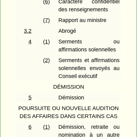
(6)
Caractère confidentiel
des renseignements
(7)
Rapport au ministre
3.2
Abrogé
4
(1)
Serments ou
affirmations solennelles
(2)
Serments et affirmations
solennelles envoyés au
Conseil exécutif
DÉMISSION
5
Démission
POURSUITE OU NOUVELLE AUDITION
DES AFFAIRES DANS CERTAINS CAS
6
(1)
Démission, retraite ou
nomination à un autre