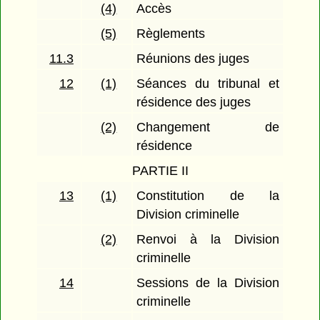
(4)
Accès
(5)
Règlements
11.3
Réunions des juges
12
(1)
Séances du tribunal et
résidence des juges
(2)
Changement de
résidence
PARTIE II
13
(1)
Constitution de la
Division criminelle
(2)
Renvoi à la Division
criminelle
14
Sessions de la Division
criminelle