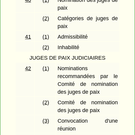
40
(1)
Nomination des juges de
paix
(2)
Catégories de juges de
paix
41
(1)
Admissibilité
(2)
Inhabilité
JUGES DE PAIX JUDICIAIRES
42
(1)
Nominations
recommandées par le
Comité de nomination
des juges de paix
(2)
Comité de nomination
des juges de paix
(3)
Convocation d'une
réunion