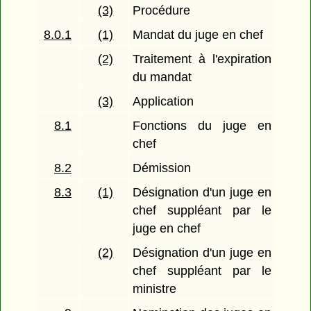
(3)
Procédure
8.0.1
(1)
Mandat du juge en chef
(2)
Traitement à l'expiration
du mandat
(3)
Application
8.1
Fonctions du juge en
chef
8.2
Démission
8.3
(1)
Désignation d'un juge en
chef suppléant par le
juge en chef
(2)
Désignation d'un juge en
chef suppléant par le
ministre