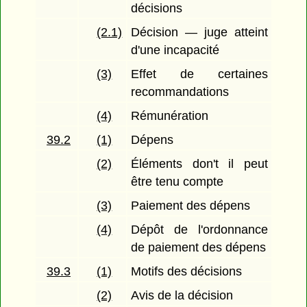
décisions
(2.1)
Décision — juge atteint
d'une incapacité
(3)
Effet de certaines
recommandations
(4)
Rémunération
39.2
(1)
Dépens
(2)
Éléments don't il peut
être tenu compte
(3)
Paiement des dépens
(4)
Dépôt de l'ordonnance
de paiement des dépens
39.3
(1)
Motifs des décisions
(2)
Avis de la décision