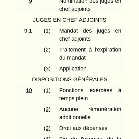
9
Nomination des juges en
chef adjoints
JUGES EN CHEF ADJOINTS
9.1
(1)
Mandat des juges en
chef adjoints
(2)
Traitement à l'expiration
du mandat
(3)
Application
DISPOSITIONS GÉNÉRALES
10
(1)
Fonctions exercées à
temps plein
(2)
Aucune rémunération
additionnelle
(3)
Droit aux dépenses