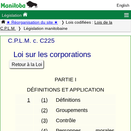
English
≡
Législation
★ Réorganisation du site ★
Lois codifiées :
Lois de la
C.P.L.M.
Législation manitobaine
C.P.L.M. c. C225
Loi sur les corporations
Retour à la Loi
PARTIE I
DÉFINITIONS ET APPLICATION
1
(1)
Définitions
(2)
Groupements
(3)
Contrôle
(4)
Personnes morales