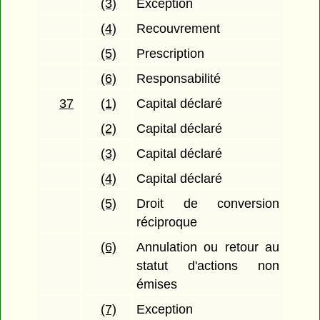
(3)
Exception
(4)
Recouvrement
(5)
Prescription
(6)
Responsabilité
37
(1)
Capital déclaré
(2)
Capital déclaré
(3)
Capital déclaré
(4)
Capital déclaré
(5)
Droit de conversion
réciproque
(6)
Annulation ou retour au
statut d'actions non
émises
(7)
Exception