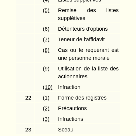
(5)
Remise des listes
supplétives
(6)
Détenteurs d'options
(7)
Teneur de l'affidavit
(8)
Cas où le requérant est
une personne morale
(9)
Utilisation de la liste des
actionnaires
(10)
Infraction
22
(1)
Forme des registres
(2)
Précautions
(3)
Infractions
23
Sceau