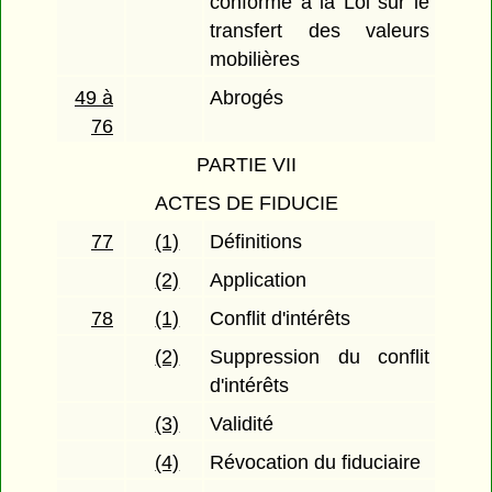
conforme à la Loi sur le
transfert des valeurs
mobilières
49 à
Abrogés
76
PARTIE VII
ACTES DE FIDUCIE
77
(1)
Définitions
(2)
Application
78
(1)
Conflit d'intérêts
(2)
Suppression du conflit
d'intérêts
(3)
Validité
(4)
Révocation du fiduciaire