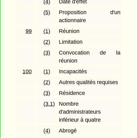
(4)
Date d'effet
(5)
Proposition d'un
actionnaire
99
(1)
Réunion
(2)
Limitation
(3)
Convocation de la
réunion
100
(1)
Incapacités
(2)
Autres qualités requises
(3)
Résidence
(3.1)
Nombre
d'administrateurs
inférieur à quatre
(4)
Abrogé