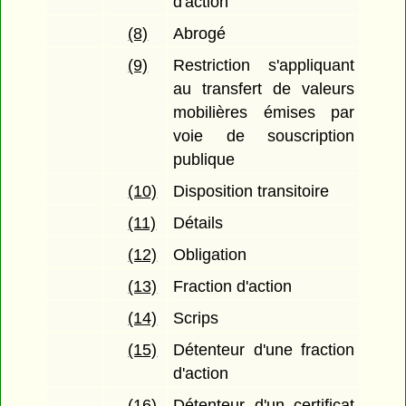
d'action
(8)
Abrogé
(9)
Restriction s'appliquant
au transfert de valeurs
mobilières émises par
voie de souscription
publique
(10)
Disposition transitoire
(11)
Détails
(12)
Obligation
(13)
Fraction d'action
(14)
Scrips
(15)
Détenteur d'une fraction
d'action
(16)
Détenteur d'un certificat