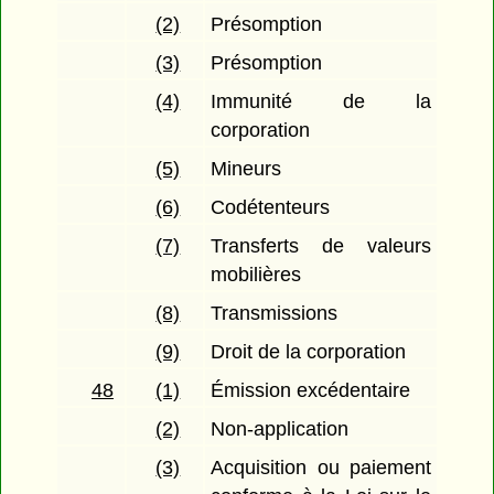
(2)
Présomption
(3)
Présomption
(4)
Immunité de la
corporation
(5)
Mineurs
(6)
Codétenteurs
(7)
Transferts de valeurs
mobilières
(8)
Transmissions
(9)
Droit de la corporation
48
(1)
Émission excédentaire
(2)
Non-application
(3)
Acquisition ou paiement