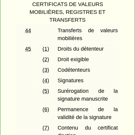
CERTIFICATS DE VALEURS
MOBILIÈRES, REGISTRES ET
TRANSFERTS
44
Transferts de valeurs
mobilières
45
(1)
Droits du détenteur
(2)
Droit exigible
(3)
Codétenteurs
(4)
Signatures
(5)
Surérogation de la
signature manuscrite
(6)
Permanence de la
validité de la signature
(7)
Contenu du certificat