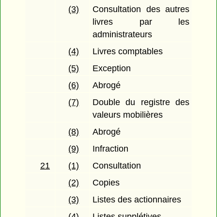
(3)
Consultation des autres
livres par les
administrateurs
(4)
Livres comptables
(5)
Exception
(6)
Abrogé
(7)
Double du registre des
valeurs mobilières
(8)
Abrogé
(9)
Infraction
21
(1)
Consultation
(2)
Copies
(3)
Listes des actionnaires
(4)
Listes supplétives