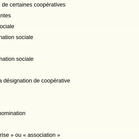
 de certaines coopératives
antes
ociale
ation sociale
nation sociale
r la désignation de coopérative
nomination
prise » ou « association »