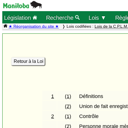
Législation
Recherche
Lois ▼
Règl
★ Réorganisation du site ★
Lois codifiées :
Lois de la C.P.L.M
Retour à la Loi
1
(1)
Définitions
(2)
Union de fait enregis
2
(1)
Contrôle
(2)
Personne morale mè