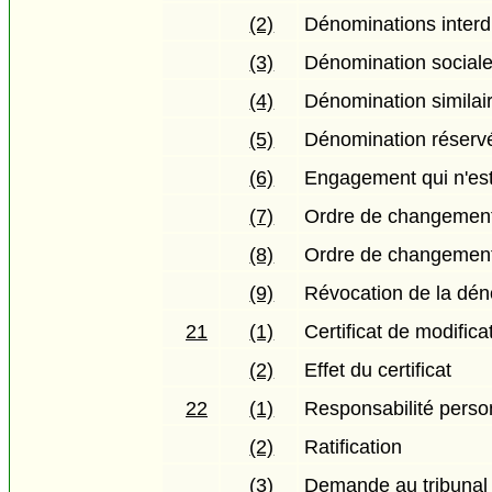
(2)
Dénominations interd
(3)
Dénomination sociale 
(4)
Dénomination similair
(5)
Dénomination réserv
(6)
Engagement qui n'est
(7)
Ordre de changement
(8)
Ordre de changement
(9)
Révocation de la dén
21
(1)
Certificat de modifica
(2)
Effet du certificat
22
(1)
Responsabilité perso
(2)
Ratification
(3)
Demande au tribunal