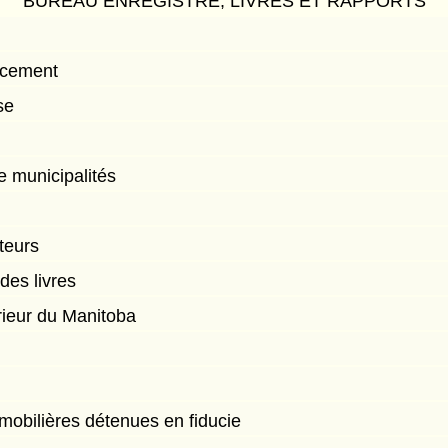
BUREAU ENREGISTRÉ, LIVRES ET RAPPORTS
acement
se
e municipalités
teurs
des livres
rieur du Manitoba
mobilières détenues en fiducie