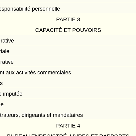
esponsabilité personnelle
PARTIE 3
CAPACITÉ ET POUVOIRS
rative
riale
rative
ant aux activités commerciales
ts
e imputée
ée
rateurs, dirigeants et mandataires
PARTIE 4