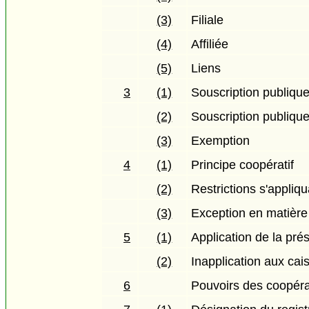
(3)
Filiale
(4)
Affiliée
(5)
Liens
3
(1)
Souscription publiqu
(2)
Souscription publiqu
(3)
Exemption
4
(1)
Principe coopératif
(2)
Restrictions s'appliqu
(3)
Exception en matière
5
(1)
Application de la prés
(2)
Inapplication aux cai
6
Pouvoirs des coopéra