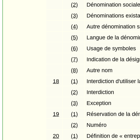
(2)
Dénomination sociale
(3)
Dénominations exist
(4)
Autre dénomination s
(5)
Langue de la dénomin
(6)
Usage de symboles
(7)
Indication de la désig
(8)
Autre nom
18
(1)
Interdiction d'utilise
(2)
Interdiction
(3)
Exception
19
(1)
Réservation de la dé
(2)
Numéro
20
(1)
Définition de « entre