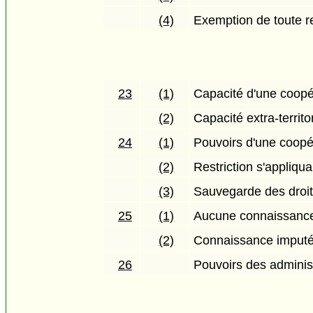
(4)
Exemption de toute r
23
(1)
Capacité d'une coopé
(2)
Capacité extra-territo
24
(1)
Pouvoirs d'une coopé
(2)
Restriction s'appliqu
(3)
Sauvegarde des droi
25
(1)
Aucune connaissanc
(2)
Connaissance imput
26
Pouvoirs des administ