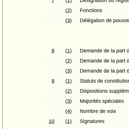
7
(1)
Désignation du regist
(2)
Fonctions
(3)
Délégation de pouvoir
8
(1)
Demande de la part de
(2)
Demande de la part d
(3)
Demande de la part d
9
(1)
Statuts de constitutio
(2)
Dispositions supplém
(3)
Majorités spéciales
(4)
Nombre de voix
10
(1)
Signatures