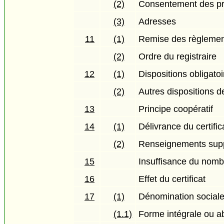
(2)
Consentement des pr
(3)
Adresses
11
(1)
Remise des règlements
(2)
Ordre du registraire
12
(1)
Dispositions obligatoi
(2)
Autres dispositions d
13
Principe coopératif
14
(1)
Délivrance du certific
(2)
Renseignements sup
15
Insuffisance du nom
16
Effet du certificat
17
(1)
Dénomination social
(1.1)
Forme intégrale ou 