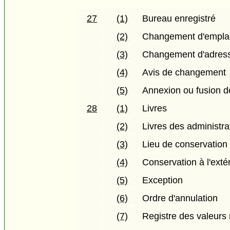
27
(1)
Bureau enregistré
(2)
Changement d'empl
(3)
Changement d'adres
(4)
Avis de changement
(5)
Annexion ou fusion d
28
(1)
Livres
(2)
Livres des administra
(3)
Lieu de conservation 
(4)
Conservation à l'exté
(5)
Exception
(6)
Ordre d'annulation
(7)
Registre des valeurs 