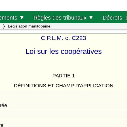
Décrets, 
ements ▼
Règles des tribunaux ▼
.
Législation manitobaine
C.P.L.M. c. C223
Loi sur les coopératives
PARTIE 1
DÉFINITIONS ET CHAMP D'APPLICATION
trée
re