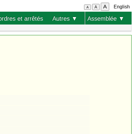
A
English
A
A
ordres et arrêtés
Autres ▼
Assemblée ▼