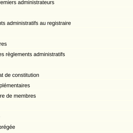
emiers administrateurs
 administratifs au registraire
res
es règlements administratifs
at de constitution
plémentaires
bre de membres
e
abrégée