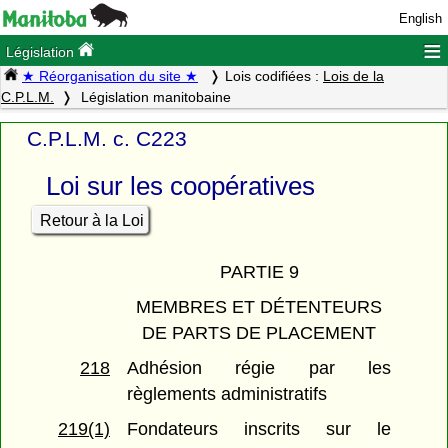
English
≡
Législation
★ Réorganisation du site ★
Lois codifiées :
Lois de la
C.P.L.M.
Législation manitobaine
C.P.L.M. c. C223
Loi sur les coopératives
Retour à la Loi
PARTIE 9
MEMBRES ET DÉTENTEURS
DE PARTS DE PLACEMENT
218
Adhésion régie par les
règlements administratifs
219(1)
Fondateurs inscrits sur le