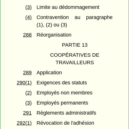
(3)
Limite au dédommagement
(4)
Contravention au paragraphe
(1), (2) ou (3)
288
Réorganisation
PARTIE 13
COOPÉRATIVES DE
TRAVAILLEURS
289
Application
290(1)
Exigences des statuts
(2)
Employés non membres
(3)
Employés permanents
291
Règlements administratifs
292(1)
Révocation de l'adhésion