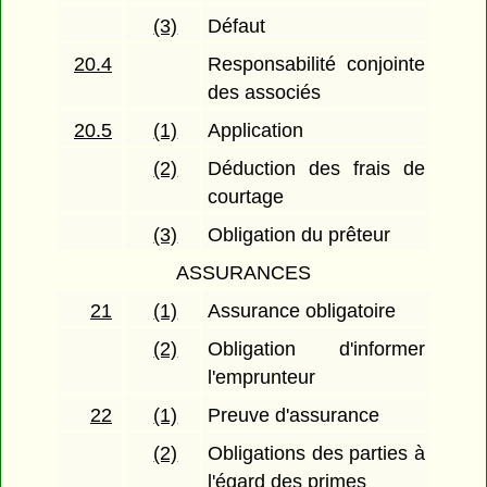
(3)
Défaut
20.4
Responsabilité conjointe
des associés
20.5
(1)
Application
(2)
Déduction des frais de
courtage
(3)
Obligation du prêteur
ASSURANCES
21
(1)
Assurance obligatoire
(2)
Obligation d'informer
l'emprunteur
22
(1)
Preuve d'assurance
(2)
Obligations des parties à
l'égard des primes