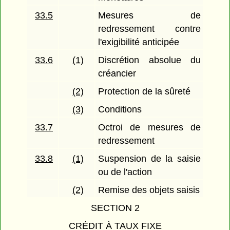
33.5
Mesures de
redressement contre
l'exigibilité anticipée
33.6
(1)
Discrétion absolue du
créancier
(2)
Protection de la sûreté
(3)
Conditions
33.7
Octroi de mesures de
redressement
33.8
(1)
Suspension de la saisie
ou de l'action
(2)
Remise des objets saisis
SECTION 2
CRÉDIT À TAUX FIXE