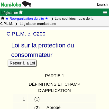
English
≡
Législation
★ Réorganisation du site ★
Lois codifiées :
Lois de la
C.P.L.M.
Législation manitobaine
C.P.L.M. c. C200
Loi sur la protection du
consommateur
Retour à la Loi
PARTIE 1
DÉFINITIONS ET CHAMP
D'APPLICATION
1
(1)
(2)
Abrogé