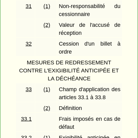
31
(1)
Non-responsabilité du
cessionnaire
(2)
Valeur de l'accusé de
réception
32
Cession d'un billet à
ordre
MESURES DE REDRESSEMENT
CONTRE L'EXIGIBILITÉ ANTICIPÉE ET
LA DÉCHÉANCE
33
(1)
Champ d'application des
articles 33.1 à 33.8
(2)
Définition
33.1
Frais imposés en cas de
défaut
33.2
(1)
Exigibilité anticipée en