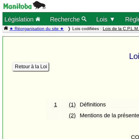
Législation
Recherche
Lois ▼
Règl
★ Réorganisation du site ★
Lois codifiées :
Lois de la C.P.L.M
Lo
Retour à la Loi
1
(1)
Définitions
(2)
Mentions de la présente
CO