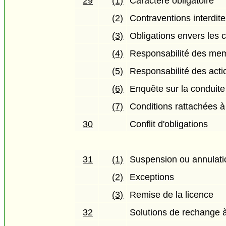
29
(1)
Caractère obligatoire
(2)
Contraventions interdit
(3)
Obligations envers les c
(4)
Responsabilité des me
(5)
Responsabilité des acti
(6)
Enquête sur la conduit
(7)
Conditions rattachées à 
30
Conflit d'obligations
31
(1)
Suspension ou annulatio
(2)
Exceptions
(3)
Remise de la licence
32
Solutions de rechange à