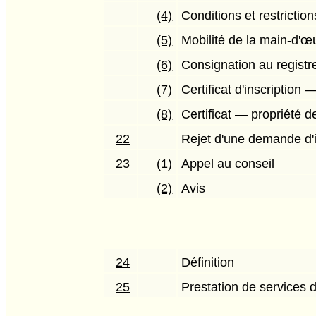
(4)
Conditions et restriction
(5)
Mobilité de la main-d'œ
(6)
Consignation au registr
(7)
Certificat d'inscriptio
(8)
Certificat — propriété d
22
Rejet d'une demande d'i
23
(1)
Appel au conseil
(2)
Avis
24
Définition
25
Prestation de services 