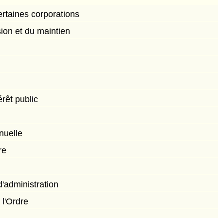
ertaines corporations
ion et du maintien
érêt public
nuelle
re
d'administration
 l'Ordre