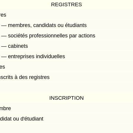
REGISTRES
res
es — membres, candidats ou étudiants
s — sociétés professionnelles par actions
s — cabinets
s — entreprises individuelles
res
crits à des registres
INSCRIPTION
embre
ndidat ou d'étudiant