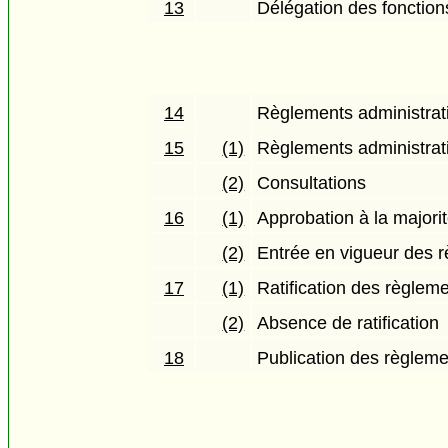
13
Délégation des fonction
14
Règlements administrati
15
(1)
Règlements administrati
(2)
Consultations
16
(1)
Approbation à la majori
(2)
Entrée en vigueur des r
17
(1)
Ratification des règleme
(2)
Absence de ratification
18
Publication des règleme