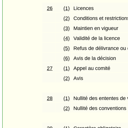
26
(1)
Licences
(2)
Conditions et restriction
(3)
Maintien en vigueur
(4)
Validité de la licence
(5)
Refus de délivrance ou
(6)
Avis de la décision
27
(1)
Appel au comité
(2)
Avis
28
(1)
Nullité des ententes de 
(2)
Nullité des conventions