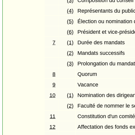
(3)
Composition du conseil
(4)
Représentants du publi
(5)
Élection ou nomination
(6)
Président et vice-présid
7
(1)
Durée des mandats
(2)
Mandats successifs
(3)
Prolongation du manda
8
Quorum
9
Vacance
10
(1)
Nomination des dirigean
(2)
Faculté de nommer le s
11
Constitution d'un comité
12
Affectation des fonds e