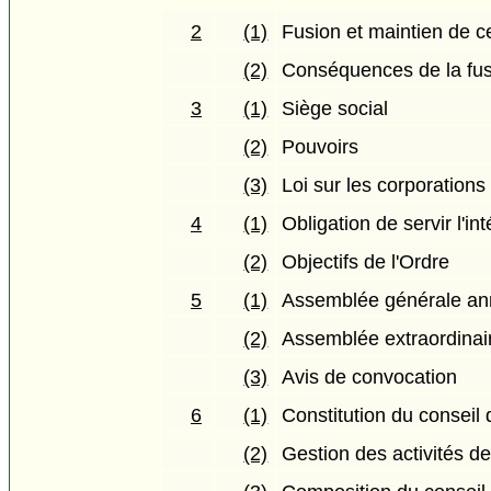
2
(1)
Fusion et maintien de c
(2)
Conséquences de la fus
3
(1)
Siège social
(2)
Pouvoirs
(3)
Loi sur les corporations
4
(1)
Obligation de servir l'int
(2)
Objectifs de l'Ordre
5
(1)
Assemblée générale an
(2)
Assemblée extraordinai
(3)
Avis de convocation
6
(1)
Constitution du conseil 
(2)
Gestion des activités de