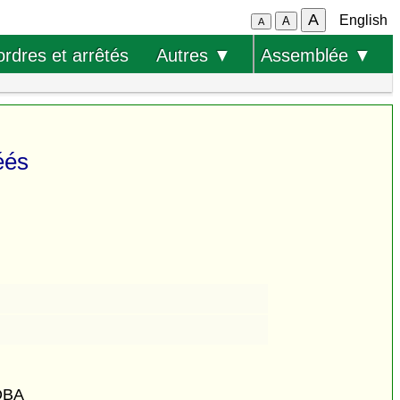
A
English
A
A
ordres et arrêtés
Autres ▼
Assemblée ▼
éés
OBA