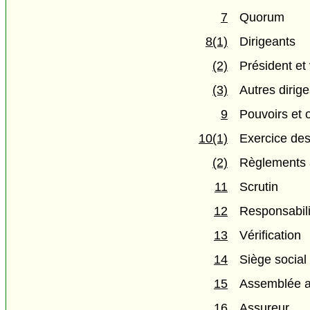
7
Quorum
8(1)
Dirigeants
(2)
Président et
(3)
Autres dirig
9
Pouvoirs et 
10(1)
Exercice des
(2)
Règlements a
11
Scrutin
12
Responsabili
13
Vérification
14
Siège social
15
Assemblée a
16
Assureur