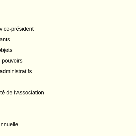
 vice-président
eants
objets
 pouvoirs
dministratifs
té de l'Association
nnuelle