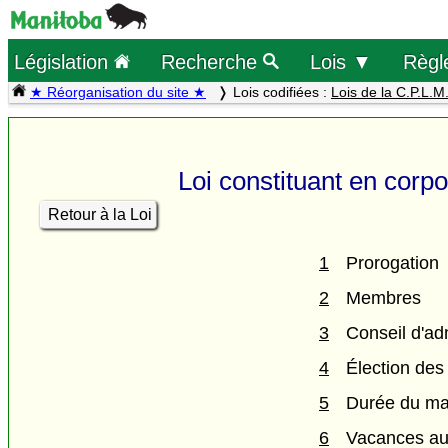
Législation
Recherche
Lois ▼
Règl
★ Réorganisation du site ★
Lois codifiées :
Lois de la C.P.L.M
Loi constituant en corp
Retour à la Loi
1
Prorogation
2
Membres
3
Conseil d'ad
4
Élection des
5
Durée du m
6
Vacances au