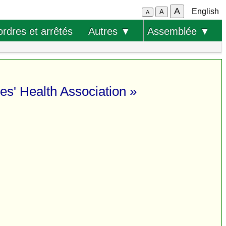
A
English
A
A
ordres et arrêtés
Autres ▼
Assemblée ▼
es' Health Association »