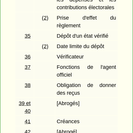
contributions électorales
(2)
Prise d'effet du
règlement
35
Dépôt d'un état vérifié
(2)
Date limite du dépôt
36
Vérificateur
37
Fonctions de l'agent
officiel
38
Obligation de donner
des reçus
39 et
[Abrogés]
40
41
Créances
42
[Abrogé]