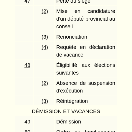
47
Perte du siège
(2)
Mise en candidature
d'un député provincial au
conseil
(3)
Renonciation
(4)
Requête en déclaration
de vacance
48
Éligibilité aux élections
suivantes
(2)
Absence de suspension
d'exécution
(3)
Réintégration
DÉMISSION ET VACANCES
49
Démission
50
Ordre au fonctionnaire