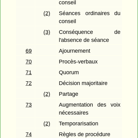
conseil
(2)
Séances ordinaires du
conseil
(3)
Conséquence de
l'absence de séance
69
Ajournement
70
Procès-verbaux
71
Quorum
72
Décision majoritaire
(2)
Partage
73
Augmentation des voix
nécessaires
(2)
Temporarisation
74
Règles de procédure