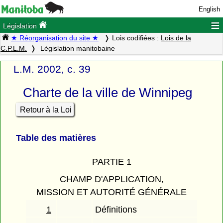
English
≡
Législation
★ Réorganisation du site ★
Lois codifiées :
Lois de la
C.P.L.M.
Législation manitobaine
L.M. 2002, c. 39
Charte de la ville de Winnipeg
Retour à la Loi
Table des matières
PARTIE 1
CHAMP D'APPLICATION,
MISSION ET AUTORITÉ GÉNÉRALE
1
Définitions