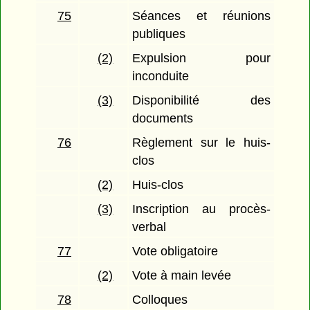
75
Séances et réunions
publiques
(2)
Expulsion pour
inconduite
(3)
Disponibilité des
documents
76
Règlement sur le huis-
clos
(2)
Huis-clos
(3)
Inscription au procès-
verbal
77
Vote obligatoire
(2)
Vote à main levée
78
Colloques