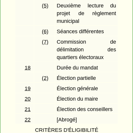
(5)
Deuxième lecture du
projet de règlement
municipal
(6)
Séances différentes
(7)
Commission de
délimitation des
quartiers électoraux
18
Durée du mandat
(2)
Élection partielle
19
Élection générale
20
Élection du maire
21
Élection des conseillers
22
[Abrogé]
CRITÈRES D'ÉLIGIBILITÉ