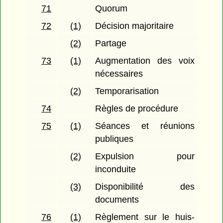
71
Quorum
72
(1)
Décision majoritaire
(2)
Partage
73
(1)
Augmentation des voix
nécessaires
(2)
Temporarisation
74
Règles de procédure
75
(1)
Séances et réunions
publiques
(2)
Expulsion pour
inconduite
(3)
Disponibilité des
documents
76
(1)
Règlement sur le huis-