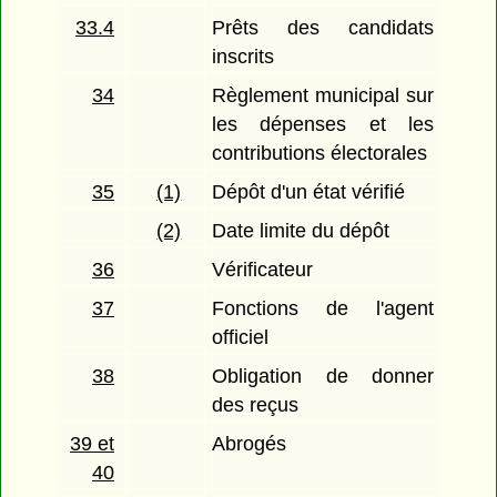
33.4
Prêts des candidats
inscrits
34
Règlement municipal sur
les dépenses et les
contributions électorales
35
(1)
Dépôt d'un état vérifié
(2)
Date limite du dépôt
36
Vérificateur
37
Fonctions de l'agent
officiel
38
Obligation de donner
des reçus
39 et
Abrogés
40