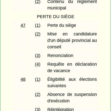
(2)
Contenu du règlement
municipal
PERTE DU SIÈGE
47
(1)
Perte du siège
(2)
Mise en candidature
d'un député provincial au
conseil
(3)
Renonciation
(4)
Requête en déclaration
de vacance
48
(1)
Éligibilité aux élections
suivantes
(2)
Absence de suspension
d'exécution
(3)
Réintégration