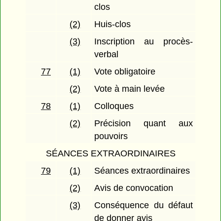
clos
(2)
Huis-clos
(3)
Inscription au procès-
verbal
77
(1)
Vote obligatoire
(2)
Vote à main levée
78
(1)
Colloques
(2)
Précision quant aux
pouvoirs
SÉANCES EXTRAORDINAIRES
79
(1)
Séances extraordinaires
(2)
Avis de convocation
(3)
Conséquence du défaut
de donner avis