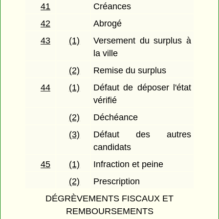
41
Créances
42
Abrogé
43
(1)
Versement du surplus à
la ville
(2)
Remise du surplus
44
(1)
Défaut de déposer l'état
vérifié
(2)
Déchéance
(3)
Défaut des autres
candidats
45
(1)
Infraction et peine
(2)
Prescription
DÉGRÈVEMENTS FISCAUX ET
REMBOURSEMENTS