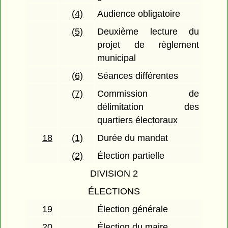
(4)
Audience obligatoire
(5)
Deuxième lecture du
projet de règlement
municipal
(6)
Séances différentes
(7)
Commission de
délimitation des
quartiers électoraux
18
(1)
Durée du mandat
(2)
Élection partielle
DIVISION 2
ÉLECTIONS
19
Élection générale
20
Élection du maire