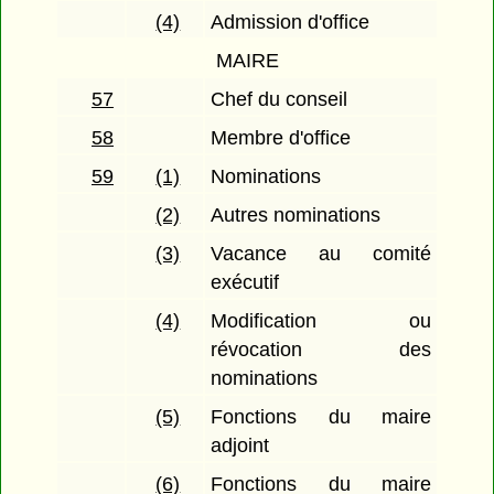
(4)
Admission d'office
MAIRE
57
Chef du conseil
58
Membre d'office
59
(1)
Nominations
(2)
Autres nominations
(3)
Vacance au comité
exécutif
(4)
Modification ou
révocation des
nominations
(5)
Fonctions du maire
adjoint
(6)
Fonctions du maire