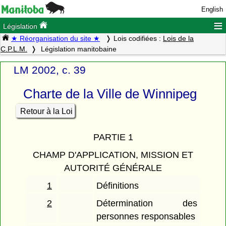
English
≡
Législation
★ Réorganisation du site ★
Lois codifiées :
Lois de la
C.P.L.M.
Législation manitobaine
LM 2002, c. 39
Charte de la Ville de Winnipeg
Retour à la Loi
PARTIE 1
CHAMP D'APPLICATION, MISSION ET
AUTORITÉ GÉNÉRALE
1
Définitions
2
Détermination des
personnes responsables