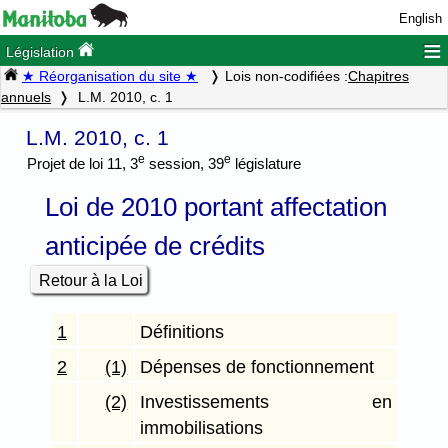
English
≡
Législation
★ Réorganisation du site ★
Lois non-codifiées :
Chapitres
annuels
L.M. 2010, c. 1
L.M. 2010, c. 1
e
e
Projet de loi 11, 3
session, 39
législature
Loi de 2010 portant affectation
anticipée de crédits
Retour à la Loi
1
Définitions
2
(1)
Dépenses de fonctionnement
(2)
Investissements en
immobilisations