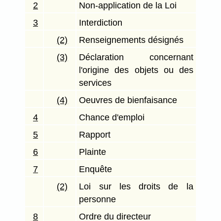
2
Non-application de la Loi
3
Interdiction
(2)
Renseignements désignés
(3)
Déclaration concernant
l'origine des objets ou des
services
(4)
Oeuvres de bienfaisance
4
Chance d'emploi
5
Rapport
6
Plainte
7
Enquête
(2)
Loi sur les droits de la
personne
8
Ordre du directeur