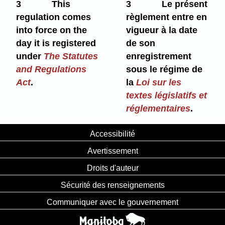
3
This
3
Le présent
regulation comes
règlement entre en
into force on the
vigueur à la date
day it is registered
de son
under
The Statutes
enregistrement
and Regulations
sous le régime de
Act
.
la
Loi sur les
textes législatifs et
réglementaires
.
Accessibilité
Avertissement
Droits d'auteur
Sécurité des renseignements
Communiquer avec le gouvernement