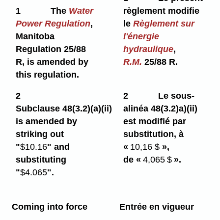
1
The
Water
règlement modifie
Power Regulation
,
le
Règlement sur
Manitoba
l'énergie
Regulation 25/88
hydraulique
,
R, is amended by
R.M.
25/88 R.
this regulation.
2
2
Le sous-
Subclause 48(3.2)⁠(a)⁠(ii)
alinéa 48(3.2)a)⁠(ii)
is amended by
est modifié par
striking out
substitution, à
"
$10.16
" and
«
10,16
$
»,
substituting
de «
4,065 $
».
"
$4.065
".
Coming into force
Entrée en vigueur