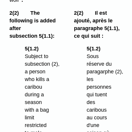
wolf
".
2(2)
The
2(2)
Il est
following is added
ajouté, après le
after
paragraphe 5(1.1),
subsection 5(1.1):
ce qui suit :
5(1.2)
5(1.2)
Subject to
Sous
subsection (2),
réserve du
a person
paragarphe (2),
who kills a
les
caribou
personnes
during a
qui tuent
season
des
with a bag
caribous
limit
au cours
restricted
d'une