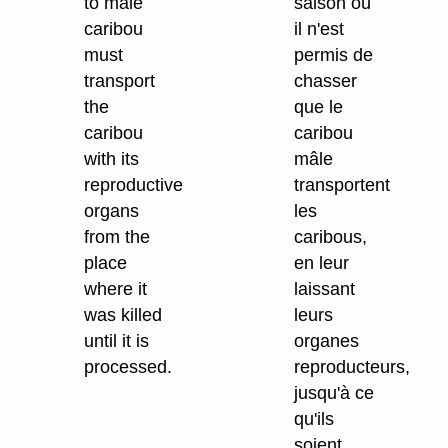
to male
saison où
caribou
il n'est
must
permis de
transport
chasser
the
que le
caribou
caribou
with its
mâle
reproductive
transportent
organs
les
from the
caribous,
place
en leur
where it
laissant
was killed
leurs
until it is
organes
processed.
reproducteurs,
jusqu'à ce
qu'ils
soient