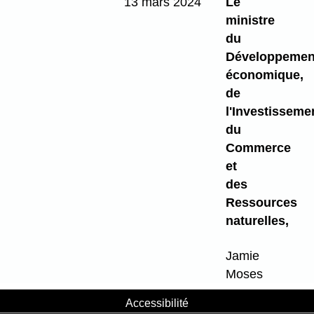
13 mars 2024
Le
ministre
du
Développemen
économique,
de
l'Investisseme
du
Commerce
et
des
Ressources
naturelles,
Jamie
Moses
Accessibilité