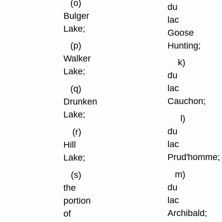
(o)
du
Bulger
lac
Lake;
Goose
Hunting;
(p)
Walker
k)
Lake;
du
lac
(q)
Cauchon;
Drunken
Lake;
l)
du
(r)
lac
Hill
Prud'homme;
Lake;
m)
(s)
du
the
lac
portion
Archibald;
of