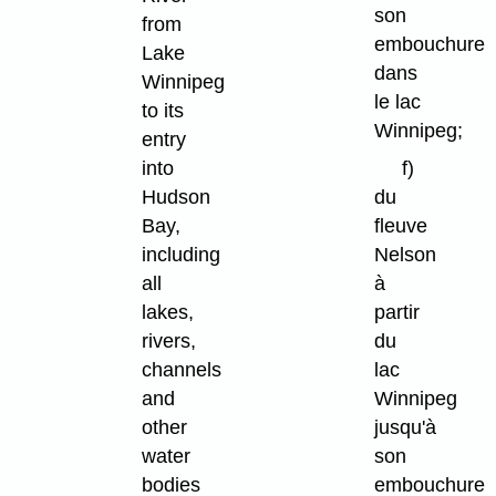
son
from
embouchure
Lake
dans
Winnipeg
le lac
to its
Winnipeg;
entry
into
f)
Hudson
du
Bay,
fleuve
including
Nelson
all
à
lakes,
partir
rivers,
du
channels
lac
and
Winnipeg
other
jusqu'à
water
son
bodies
embouchure