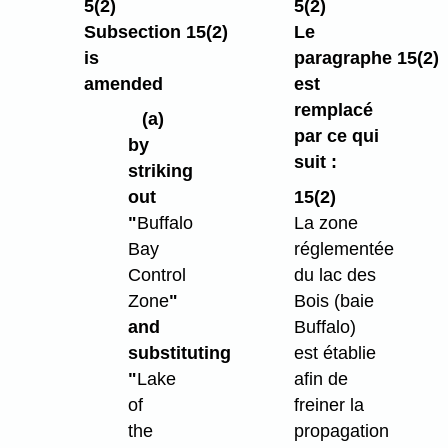
5(2)
5(2)
Subsection 15(2)
Le
is
paragraphe 15(2)
amended
est
remplacé
(a)
par ce qui
by
suit :
striking
out
15(2)
"
Buffalo
La zone
Bay
réglementée
Control
du lac des
Zone
"
Bois (baie
and
Buffalo)
substituting
est établie
"
Lake
afin de
of
freiner la
the
propagation