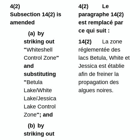
4(2)
4(2)
Le
Subsection 14(2) is
paragraphe 14(2)
amended
est remplacé par
ce qui suit :
(a)
by
striking out
14(2)
La zone
"
Whiteshell
réglementée des
Control Zone
"
lacs Betula, White et
and
Jessica est établie
substituting
afin de freiner la
"
Betula
propagation des
Lake/White
algues noires.
Lake/Jessica
Lake Control
Zone
"; and
(b)
by
striking out