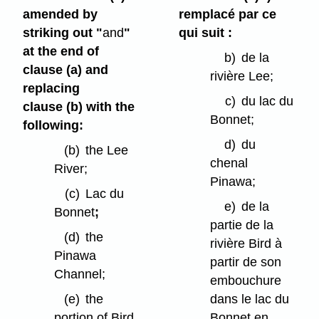
amended by
remplacé par ce
striking out "
and
"
qui suit :
at the end of
b)
de la
clause (a) and
rivière Lee;
replacing
c)
du lac du
clause (b) with the
Bonnet;
following:
d)
du
(b)
the Lee
chenal
River;
Pinawa;
(c)
Lac du
e)
de la
Bonnet
;
partie de la
(d)
the
rivière Bird à
Pinawa
partir de son
Channel;
embouchure
(e)
the
dans le lac du
portion of Bird
Bonnet en