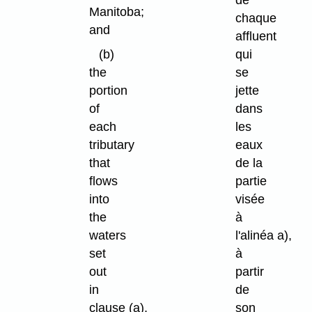
de
Manitoba;
chaque
and
affluent
(b)
qui
the
se
portion
jette
of
dans
each
les
tributary
eaux
that
de la
flows
partie
into
visée
the
à
waters
l'alinéa a),
set
à
out
partir
in
de
clause (a),
son