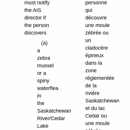
must notify
personne
the AIS
qui
director if
découvre
the person
une moule
discovers
zébrée ou
un
(a)
cladocère
a
épineux
zebra
dans la
mussel
zone
or a
réglementée
spiny
de la
waterflea
rivière
in
Saskatchewan
the
et du lac
Saskatchewan
Cedar ou
River/Cedar
une moule
Lake