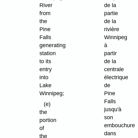
River
de la
from
partie
the
de la
Pine
rivière
Falls
Winnipeg
generating
à
station
partir
to its
de la
entry
centrale
into
électrique
Lake
de
Winnipeg;
Pine
Falls
(e)
jusqu'à
the
son
portion
embouchure
of
dans
the