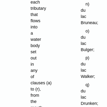
each
n)
tributary
du
that
lac
flows
Bruneau;
into
o)
a
du
water
lac
body
Bulger;
set
p)
out
du
in
lac
any
Walker;
of
clauses (a)
q)
to (r),
du
from
lac
the
Drunken;