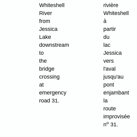
Whiteshell
rivière
River
Whiteshell
from
à
Jessica
partir
Lake
du
downstream
lac
to
Jessica
the
vers
bridge
l'aval
crossing
jusqu'au
at
pont
emergency
enjambant
road 31.
la
route
improvisée
o
n
31.