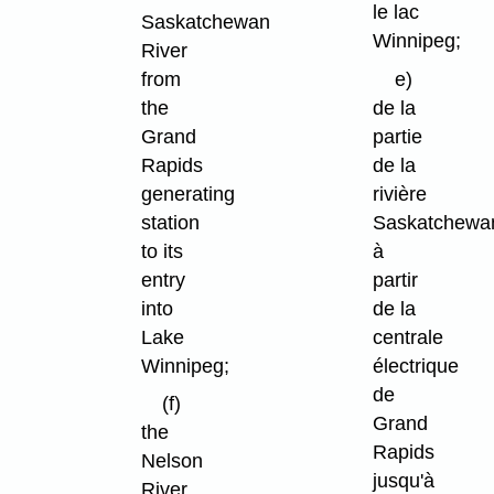
le lac
Saskatchewan
Winnipeg;
River
from
e)
the
de la
Grand
partie
Rapids
de la
generating
rivière
station
Saskatchewa
to its
à
entry
partir
into
de la
Lake
centrale
Winnipeg;
électrique
de
(f)
Grand
the
Rapids
Nelson
jusqu'à
River