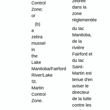
zébrée
Control
dans la
Zone;
zone
or
réglementée
(b)
du lac
a
Manitoba,
zebra
de la
mussel
rivière
in
Fairford et
the
du lac
Lake
Saint-
Manitoba/Fairford
Martin est
River/Lake
tenue d'en
St.
aviser le
Martin
directeur
Control
de la lutte
Zone.
contre les