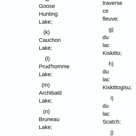
traverse
Goose
ce
Hunting
fleuve;
Lake;
g)
(k)
du
Cauchon
lac
Lake;
Kiskitto;
(l)
h)
Prud'homme
du
Lake;
lac
(m)
Kiskittogisu;
Archibald
i)
Lake;
du
(n)
lac
Bruneau
Scatch;
Lake;
j)