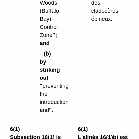
Woods
des
(Buffalo
cladocères
Bay)
épineux.
Control
Zone
";
and
(b)
by
striking
out
"
preventing
the
introduction
and
".
6(1)
6(1)
Subsection 16(1) is
L'alinéa 16(1)b) est