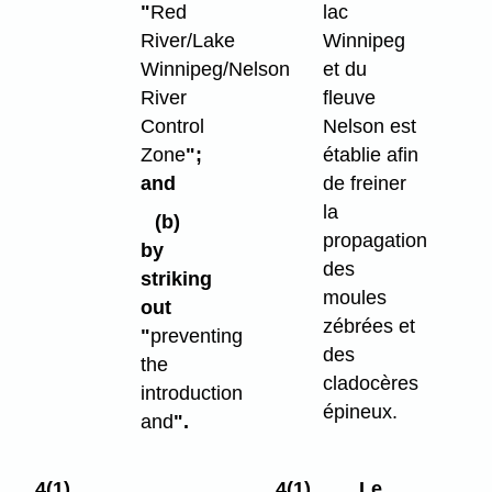
"
Red
lac
River/Lake
Winnipeg
Winnipeg/Nelson
et du
River
fleuve
Control
Nelson est
Zone
";
établie afin
and
de freiner
la
(b)
propagation
by
des
striking
moules
out
zébrées et
"
preventing
des
the
cladocères
introduction
épineux.
and
".
4(1)
4(1)
Le