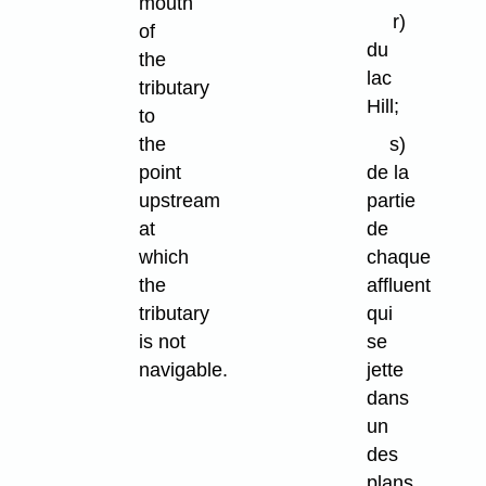
mouth
r)
of
du
the
lac
tributary
Hill;
to
the
s)
point
de la
upstream
partie
at
de
which
chaque
the
affluent
tributary
qui
is not
se
navigable.
jette
dans
un
des
plans