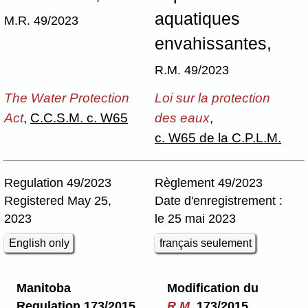
aquatiques
M.R. 49/2023
envahissantes,
R.M. 49/2023
The Water Protection
Loi sur la protection
Act
,
C.C.S.M. c. W65
des eaux
,
c. W65 de la C.P.L.M.
Regulation 49/2023
Règlement 49/2023
Registered May 25,
Date d'enregistrement :
2023
le 25 mai 2023
English only
français seulement
Manitoba
Modification du
Regulation 173/2015
R.M.
173/2015