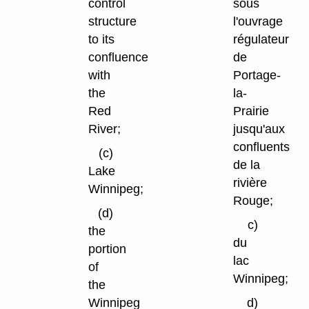
control
sous
structure
l'ouvrage
to its
régulateur
confluence
de
with
Portage-
the
la-
Red
Prairie
River;
jusqu'aux
confluents
(c)
de la
Lake
rivière
Winnipeg;
Rouge;
(d)
c)
the
du
portion
lac
of
Winnipeg;
the
Winnipeg
d)