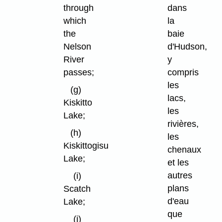
through
dans
which
la
the
baie
Nelson
d'Hudson,
River
y
passes;
compris
les
(g)
lacs,
Kiskitto
les
Lake;
rivières,
(h)
les
Kiskittogisu
chenaux
Lake;
et les
autres
(i)
plans
Scatch
d'eau
Lake;
que
(j)