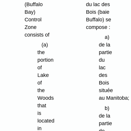
(Buffalo
du lac des
Bay)
Bois (baie
Control
Buffalo) se
Zone
compose :
consists of
a)
(a)
de la
the
partie
portion
du
of
lac
Lake
des
of
Bois
the
située
Woods
au Manitoba;
that
b)
is
de la
located
partie
in