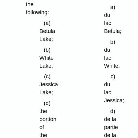
the
a)
following:
du
(a)
lac
Betula
Betula;
Lake;
b)
(b)
du
White
lac
Lake;
White;
(c)
c)
Jessica
du
Lake;
lac
Jessica;
(d)
the
d)
portion
de la
of
partie
the
de la