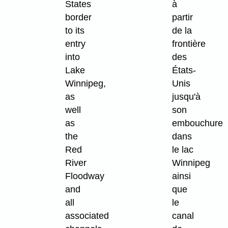
States
à
border
partir
to its
de la
entry
frontière
into
des
Lake
États-
Winnipeg,
Unis
as
jusqu'à
well
son
as
embouchure
the
dans
Red
le lac
River
Winnipeg
Floodway
ainsi
and
que
all
le
associated
canal