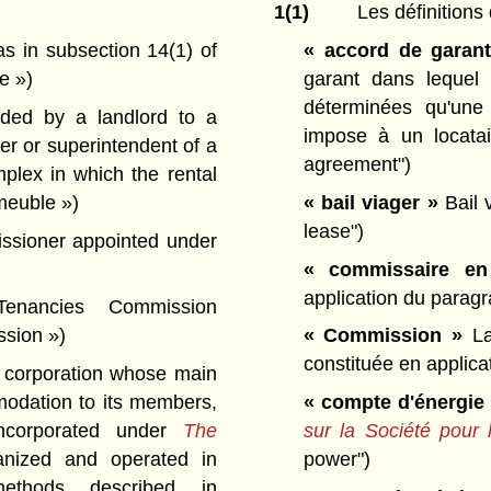
1(1)
Les définitions 
 in subsection 14(1) of
« accord de garant
e »)
garant dans lequel
déterminées qu'une
ded by a landlord to a
impose à un locatai
er or superintendent of a
agreement")
mplex in which the rental
mmeuble »)
« bail viager »
Bail 
lease")
ssioner appointed under
« commissaire en
application du parag
enancies Commission
sion »)
« Commission »
La
constituée en applic
corporation whose main
mmodation to its members,
« compte d'énergie
incorporated under
The
sur la Société pour 
anized and operated in
power")
ethods described in