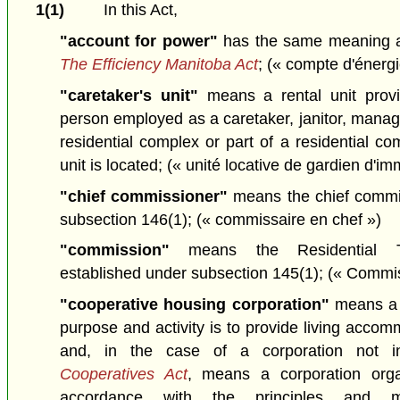
1(1)
In this Act,
"account for power"
has the same meaning as
The Efficiency Manitoba Act
;
(« compte d'énergi
"caretaker's unit"
means a rental unit provi
person employed as a caretaker, janitor, manag
residential complex or part of a residential co
unit is located;
(« unité locative de gardien d'i
"chief commissioner"
means the chief commi
subsection 146(1);
(« commissaire en chef »)
"commission"
means the Residential T
established under subsection 145(1);
(« Commis
"cooperative housing corporation"
means a 
purpose and activity is to provide living acco
and, in the case of a corporation not 
Cooperatives Act
, means a corporation org
accordance with the principles and m