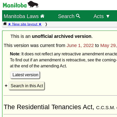
Manitoba Laws
Search
Acts ▼
★ New site layout ★
This is an
unofficial archived version
.
This version was current from
June 1, 2022
to
May 29,
Note
: It does not reflect any retroactive amendment enact
To find out if an amendment is retroactive, see the coming-
at the end of the amending Act.
Latest version
Search in this Act
The Residential Tenancies Act,
C.C.S.M. 