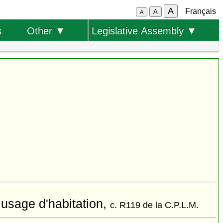
A
Français
A
A
s
Other ▼
Legislative Assembly ▼
à usage d'habitation,
c. R119 de la C.P.L.M.