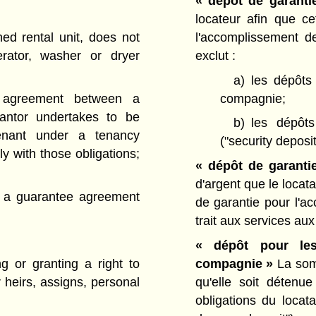
« dépôt de garanti
locateur afin que c
l'accomplissement de
hed rental unit, does not
exclut :
erator, washer or dryer
a)
les dépôts
compagnie;
agreement between a
antor undertakes to be
b)
les dépôts
tenant under a tenancy
("security deposit
ly with those obligations;
« dépôt de garantie
d'argent que le locata
 a guarantee agreement
de garantie pour l'ac
trait aux services aux
« dépôt pour le
compagnie »
La somm
g or granting a right to
qu'elle soit détenu
r heirs, assigns, personal
obligations du locat