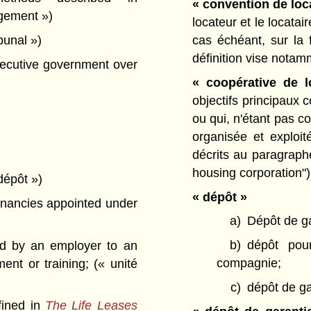
« convention de loc
ogement »)
locateur et le locatair
ibunal »)
cas échéant, sur la 
définition vise notam
ecutive government over
« coopérative de 
objectifs principaux 
ou qui, n'étant pas c
organisée et exploi
décrits au paragraph
housing corporation")
dépôt »)
« dépôt »
enancies appointed under
a)
Dépôt de ga
b)
dépôt pou
ed by an employer to an
compagnie;
ent or training;
(« unité
c)
dépôt de ga
fined in
The Life Leases