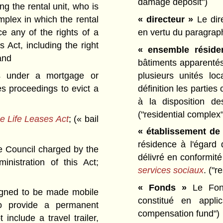
damage deposit")
g the rental unit, who is
« directeur »
Le dir
omplex in which the rental
en vertu du paragrap
e any of the rights of a
 Act, including the right
« ensemble résiden
and
bâtiments apparenté
plusieurs unités lo
ts under a mortgage or
définition les parties
es proceedings to evict a
à la disposition d
("residential complex"
e Life Leases Act
;
(« bail
« établissement de
résidence à l'égard
 Council charged by the
délivré en conformité
nistration of this Act;
services sociaux
.
("re
« Fonds »
Le Fond
igned to be made mobile
constitué en appl
to provide a permanent
compensation fund")
include a travel trailer,