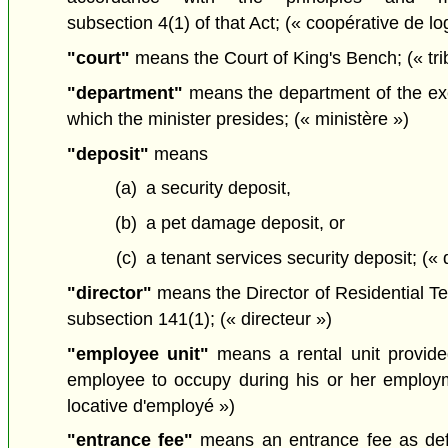
subsection 4(1) of that Act;
(« coopérative de l
"court"
means the Court of King's Bench;
(« tr
"department"
means the department of the ex
which the minister presides;
(« ministère »)
"deposit"
means
(a)
a security deposit,
(b)
a pet damage deposit, or
(c)
a tenant services security deposit;
(« 
"director"
means the Director of Residential T
subsection 141(1);
(« directeur »)
"employee unit"
means a rental unit provid
employee to occupy during his or her employm
locative d'employé »)
"entrance fee"
means an entrance fee as de