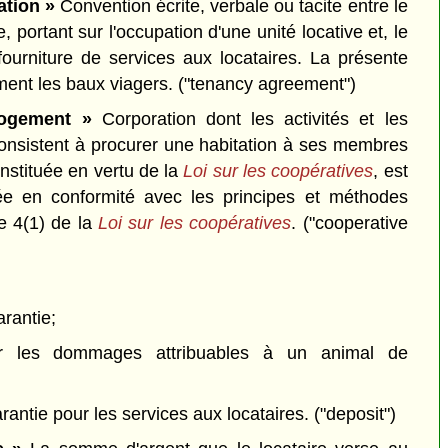
ation »
Convention écrite, verbale ou tacite entre le
e, portant sur l'occupation d'une unité locative et, le
fourniture de services aux locataires. La présente
ment les baux viagers.
("tenancy agreement")
logement »
Corporation dont les activités et les
consistent à procurer une habitation à ses membres
onstituée en vertu de la
Loi sur les coopératives
, est
tée en conformité avec les principes et méthodes
e 4(1) de la
Loi sur les coopératives
.
("cooperative
rantie;
r les dommages attribuables à un animal de
rantie pour les services aux locataires.
("deposit")