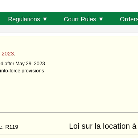
Order
Regulations ▼
Court Rules ▼
 2023
.
ed after May 29, 2023.
into-force provisions
Loi sur la location 
c. R119