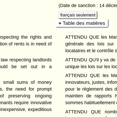
(Date de sanction : 14 déc
français seulement
Table des matières
pecting the rights and
ATTENDU QUE les Manito
ion of rents is in need of
générale des lois sur 
locataires et le contrôle 
 law respecting landlords
ATTENDU QU'il y va de l
hould be set out in a
unique les lois sur les lo
ATTENDU QUE les Mani
 small sums of money
innovateurs, justes, inf
ts, the need for prompt
pour le règlement des di
 of preserving ongoing
maintien de rapports 
nants require innovative
sommes habituellement e
, inexpensive, expeditious
ATTENDU QUE nombre d