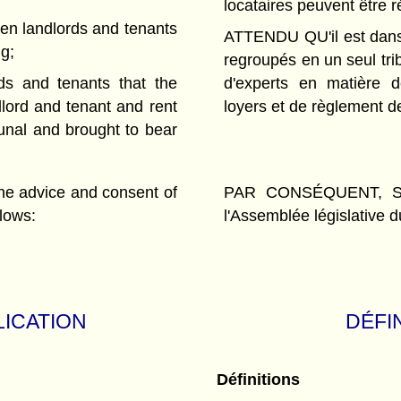
locataires peuvent être r
n landlords and tenants
ATTENDU QU'il est dans l
ng;
regroupés en un seul trib
ds and tenants that the
d'experts en matière de
dlord and tenant and rent
loyers et de règlement d
bunal and brought to bear
advice and consent of
PAR CONSÉQUENT, SA 
llows:
l'Assemblée législative d
LICATION
DÉFI
Définitions