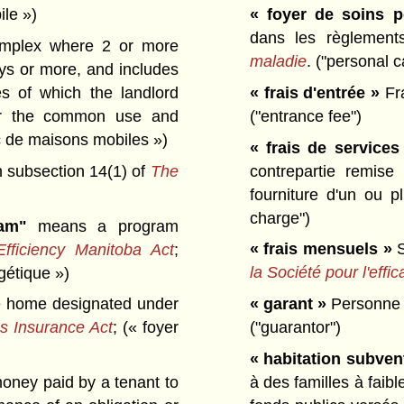
« foyer de soins p
le »)
dans les règlement
omplex where 2 or more
maladie
.
("personal 
ys or more, and includes
« frais d'entrée »
Fra
ies of which the landlord
("entrance fee")
for the common use and
c de maisons mobiles »)
« frais de services
contrepartie remise
 subsection 14(1) of
The
fourniture d'un ou p
charge")
ram"
means a program
« frais mensuels »
S
fficiency Manitoba Act
;
la Société pour l'eff
gétique »)
« garant »
Personne q
 home designated under
("guarantor")
s Insurance Act
;
(« foyer
« habitation subven
à des familles à faib
ney paid by a tenant to