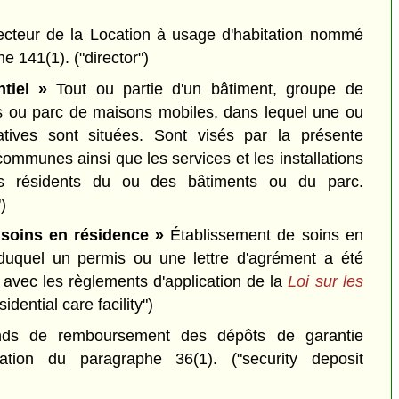
ecteur de la Location à usage d'habitation nommé
he 141(1).
("director")
tiel »
Tout ou partie d'un bâtiment, groupe de
s ou parc de maisons mobiles, dans lequel une ou
catives sont situées. Sont visés par la présente
 communes ainsi que les services et les installations
es résidents du ou des bâtiments ou du parc.
)
 soins en résidence »
Établissement de soins en
 duquel un permis ou une lettre d'agrément a été
 avec les règlements d'application de la
Loi sur les
sidential care facility")
s de remboursement des dépôts de garantie
ication du paragraphe 36(1).
("security deposit