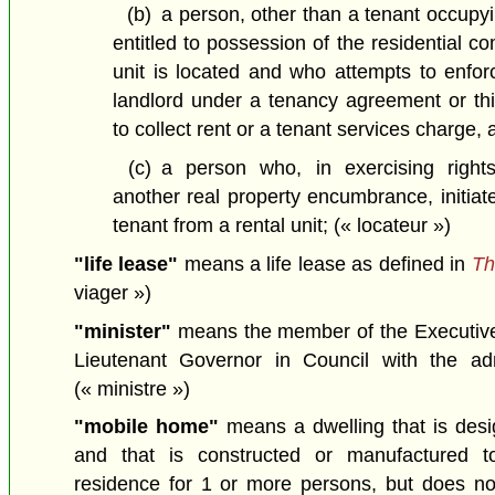
(b)
a person, other than a tenant occupyin
entitled to possession of the residential c
unit is located and who attempts to enforc
landlord under a tenancy agreement or this
to collect rent or a tenant services charge, 
(c)
a person who, in exercising righ
another real property encumbrance, initiat
tenant from a rental unit;
(« locateur »)
"life lease"
means a life lease as defined in
Th
viager »)
"minister"
means the member of the Executive
Lieutenant Governor in Council with the admi
(« ministre »)
"mobile home"
means a dwelling that is des
and that is constructed or manufactured 
residence for 1 or more persons, but does not 