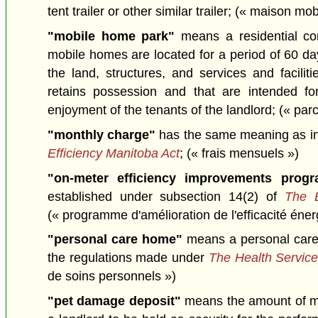
tent trailer or other similar trailer;
(« maison mobi
"mobile home park"
means a residential c
mobile homes are located for a period of 60 da
the land, structures, and services and facilit
retains possession and that are intended 
enjoyment of the tenants of the landlord;
(« par
"monthly charge"
has the same meaning as in
Efficiency Manitoba Act
;
(« frais mensuels »)
"on-meter efficiency improvements prog
established under subsection 14(2) of
The E
(« programme d'amélioration de l'efficacité éner
"personal care home"
means a personal care
the regulations made under
The Health Service
de soins personnels »)
"pet damage deposit"
means the amount of mo