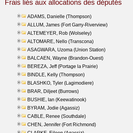
Frais liés aux allocations des députés
ADAMS, Danielle (Thompson)
ALLUM, James (Fort Garry-Riverview)
ALTEMEYER, Rob (Wolseley)
ALTOMARE, Nello (Transcona)
ASAGWARA, Uzoma (Union Station)
BALCAEN, Wayne (Brandon-Ouest)
BEREZA, Jeff (Portage la Prairie)
BINDLE, Kelly (Thompson)
BLASHKO, Tyler (Lagimodiere)
BRAR, Diljeet (Burrows)
BUSHIE, Ian (Keewatinook)
BYRAM, Jodie (Agassiz)
CABLE, Renee (Southdale)
CHEN, Jennifer (Fort Richmond)
CLARKE, Eileen (Agassiz)