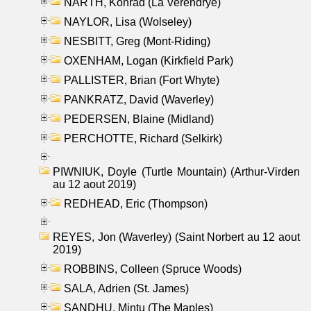
NARTH, Konrad (La Verendrye)
NAYLOR, Lisa (Wolseley)
NESBITT, Greg (Mont-Riding)
OXENHAM, Logan (Kirkfield Park)
PALLISTER, Brian (Fort Whyte)
PANKRATZ, David (Waverley)
PEDERSEN, Blaine (Midland)
PERCHOTTE, Richard (Selkirk)
PIWNIUK, Doyle (Turtle Mountain) (Arthur-Virden
au 12 aout 2019)
REDHEAD, Eric (Thompson)
REYES, Jon (Waverley) (Saint Norbert au 12 aout
2019)
ROBBINS, Colleen (Spruce Woods)
SALA, Adrien (St. James)
SANDHU, Mintu (The Maples)