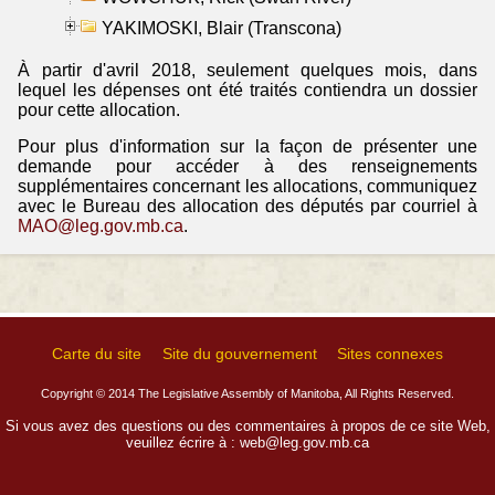
YAKIMOSKI, Blair (Transcona)
À partir d'avril 2018, seulement quelques mois, dans
lequel les dépenses ont été traités contiendra un dossier
pour cette allocation.
Pour plus d'information sur la façon de présenter une
demande pour accéder à des renseignements
supplémentaires concernant les allocations, communiquez
avec le Bureau des allocation des députés par courriel à
MAO@leg.gov.mb.ca
.
Carte du site
Site du gouvernement
Sites connexes
Copyright © 2014 The Legislative Assembly of Manitoba, All Rights Reserved.
Si vous avez des questions ou des commentaires à propos de ce site Web,
veuillez écrire à :
web@leg.gov.mb.ca