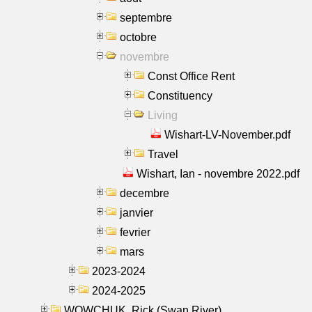
septembre
octobre
novembre
Const Office Rent
Constituency
Living
Wishart-LV-November.pdf
Travel
Wishart, Ian - novembre 2022.pdf
decembre
janvier
fevrier
mars
2023-2024
2024-2025
WOWCHUK, Rick (Swan River)