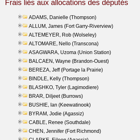
Frais liés aux allocations des députés
ADAMS, Danielle (Thompson)
ALLUM, James (Fort Garry-Riverview)
ALTEMEYER, Rob (Wolseley)
ALTOMARE, Nello (Transcona)
ASAGWARA, Uzoma (Union Station)
BALCAEN, Wayne (Brandon-Ouest)
BEREZA, Jeff (Portage la Prairie)
BINDLE, Kelly (Thompson)
BLASHKO, Tyler (Lagimodiere)
BRAR, Diljeet (Burrows)
BUSHIE, Ian (Keewatinook)
BYRAM, Jodie (Agassiz)
CABLE, Renee (Southdale)
CHEN, Jennifer (Fort Richmond)
CLARKE, Eileen (Agassiz)