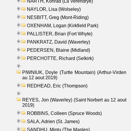
NARTH, Konrad (La Verendrye)
NAYLOR, Lisa (Wolseley)
NESBITT, Greg (Mont-Riding)
OXENHAM, Logan (Kirkfield Park)
PALLISTER, Brian (Fort Whyte)
PANKRATZ, David (Waverley)
PEDERSEN, Blaine (Midland)
PERCHOTTE, Richard (Selkirk)
PIWNIUK, Doyle (Turtle Mountain) (Arthur-Virden
au 12 aout 2019)
REDHEAD, Eric (Thompson)
REYES, Jon (Waverley) (Saint Norbert au 12 aout
2019)
ROBBINS, Colleen (Spruce Woods)
SALA, Adrien (St. James)
SANDHU, Mintu (The Maples)