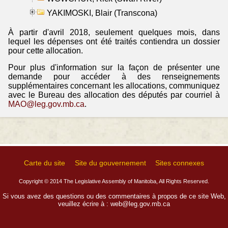
YAKIMOSKI, Blair (Transcona)
À partir d'avril 2018, seulement quelques mois, dans
lequel les dépenses ont été traités contiendra un dossier
pour cette allocation.
Pour plus d'information sur la façon de présenter une
demande pour accéder à des renseignements
supplémentaires concernant les allocations, communiquez
avec le Bureau des allocation des députés par courriel à
MAO@leg.gov.mb.ca
.
Carte du site
Site du gouvernement
Sites connexes
Copyright © 2014 The Legislative Assembly of Manitoba, All Rights Reserved.
Si vous avez des questions ou des commentaires à propos de ce site Web,
veuillez écrire à :
web@leg.gov.mb.ca