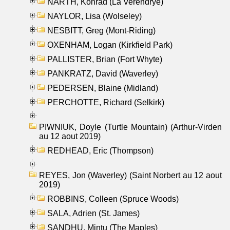
NARTH, Konrad (La Verendrye)
NAYLOR, Lisa (Wolseley)
NESBITT, Greg (Mont-Riding)
OXENHAM, Logan (Kirkfield Park)
PALLISTER, Brian (Fort Whyte)
PANKRATZ, David (Waverley)
PEDERSEN, Blaine (Midland)
PERCHOTTE, Richard (Selkirk)
PIWNIUK, Doyle (Turtle Mountain) (Arthur-Virden
au 12 aout 2019)
REDHEAD, Eric (Thompson)
REYES, Jon (Waverley) (Saint Norbert au 12 aout
2019)
ROBBINS, Colleen (Spruce Woods)
SALA, Adrien (St. James)
SANDHU, Mintu (The Maples)