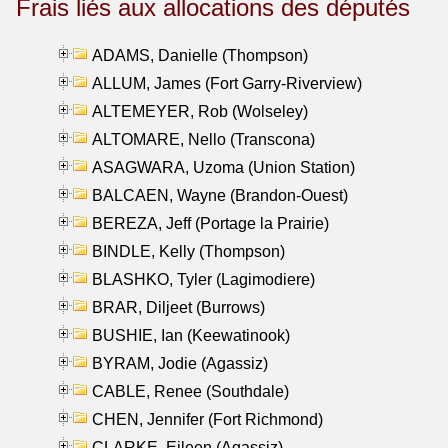
Frais liés aux allocations des députés
ADAMS, Danielle (Thompson)
ALLUM, James (Fort Garry-Riverview)
ALTEMEYER, Rob (Wolseley)
ALTOMARE, Nello (Transcona)
ASAGWARA, Uzoma (Union Station)
BALCAEN, Wayne (Brandon-Ouest)
BEREZA, Jeff (Portage la Prairie)
BINDLE, Kelly (Thompson)
BLASHKO, Tyler (Lagimodiere)
BRAR, Diljeet (Burrows)
BUSHIE, Ian (Keewatinook)
BYRAM, Jodie (Agassiz)
CABLE, Renee (Southdale)
CHEN, Jennifer (Fort Richmond)
CLARKE, Eileen (Agassiz)