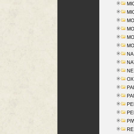
MI
MI
MO
MOR
MOS
MOY
NA
NAY
NES
OXE
PAL
PA
PE
PE
PIW
RE