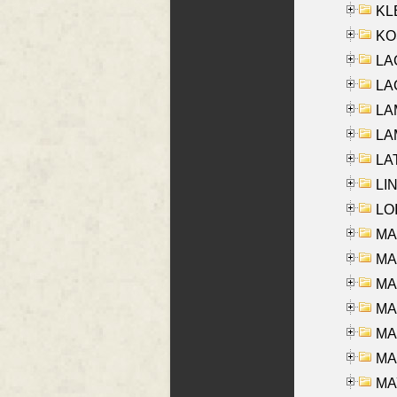
KLE
KO
LA
LAG
LAM
LAM
LAT
LIN
LOI
MA
MA
MA
MA
MA
MAR
MAY