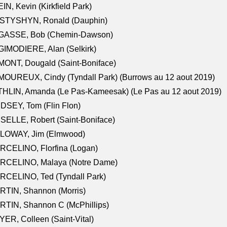
IN, Kevin (Kirkfield Park)
STYSHYN, Ronald (Dauphin)
GASSE, Bob (Chemin-Dawson)
IMODIERE, Alan (Selkirk)
ONT, Dougald (Saint-Boniface)
OUREUX, Cindy (Tyndall Park) (Burrows au 12 aout 2019)
HLIN, Amanda (Le Pas-Kameesak) (Le Pas au 12 aout 2019)
DSEY, Tom (Flin Flon)
SELLE, Robert (Saint-Boniface)
LOWAY, Jim (Elmwood)
RCELINO, Florfina (Logan)
RCELINO, Malaya (Notre Dame)
RCELINO, Ted (Tyndall Park)
RTIN, Shannon (Morris)
TIN, Shannon C (McPhillips)
ER, Colleen (Saint-Vital)