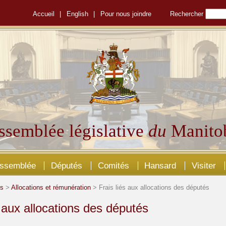
Accueil
|
English
|
Pour nous joindre
Rechercher
ssemblée législative
du
Manito
Assemblée
Députés
Comités
Hansard
Visiter
és
>
Allocations et rémunération
> Frais liés aux allocations des députés
s aux allocations des députés