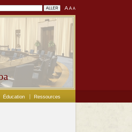
A
A
A
ba
Éducation
Ressources