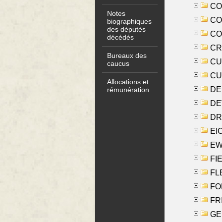
COO
Notes
CO
biographiques
des députés
COX
décédés
CRO
Bureaux des
CUL
caucus
CUR
Allocations et
DE
rémunération
DE
DRI
EI
EW
FIE
FLE
FON
FR
GE