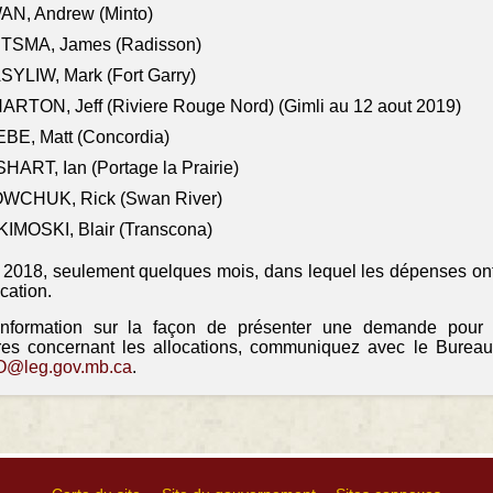
AN, Andrew (Minto)
ITSMA, James (Radisson)
YLIW, Mark (Fort Garry)
RTON, Jeff (Riviere Rouge Nord) (Gimli au 12 aout 2019)
BE, Matt (Concordia)
HART, Ian (Portage la Prairie)
WCHUK, Rick (Swan River)
IMOSKI, Blair (Transcona)
il 2018, seulement quelques mois, dans lequel les dépenses ont
ocation.
information sur la façon de présenter une demande pour
res concernant les allocations, communiquez avec le Bureau
@leg.gov.mb.ca
.