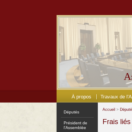
A
À propos
Travaux de l'
Accueil
>
Déput
Députés
Frais lié
Président de
l'Assemblée