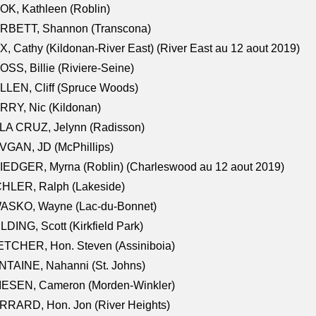
K, Kathleen (Roblin)
RBETT, Shannon (Transcona)
, Cathy (Kildonan-River East) (River East au 12 aout 2019)
SS, Billie (Riviere-Seine)
LEN, Cliff (Spruce Woods)
RY, Nic (Kildonan)
LA CRUZ, Jelynn (Radisson)
VGAN, JD (McPhillips)
EDGER, Myrna (Roblin) (Charleswood au 12 aout 2019)
CHLER, Ralph (Lakeside)
ASKO, Wayne (Lac-du-Bonnet)
LDING, Scott (Kirkfield Park)
TCHER, Hon. Steven (Assiniboia)
TAINE, Nahanni (St. Johns)
IESEN, Cameron (Morden-Winkler)
RRARD, Hon. Jon (River Heights)