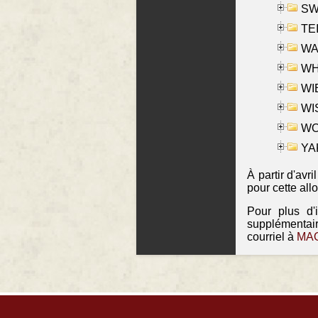
SW
TE
WAS
WHA
WIE
WIS
WO
YAK
À partir d'avr
pour cette all
Pour plus d'
supplémentai
courriel à
MAO