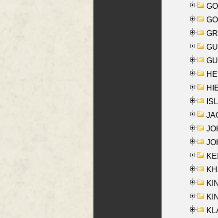
GO
GO
GR
GU
GU
HE
HIE
ISL
JA
JOH
JOH
KEN
KHA
KI
KIN
KL