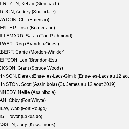
ERTZEN, Kelvin (Steinbach)
RDON, Audrey (Southdale)
AYDON, Cliff (Emerson)
ENTER, Josh (Borderland)
ILLEMARD, Sarah (Fort Richmond)
LWER, Reg (Brandon-Ouest)
BERT, Carrie (Morden-Winkler)
EIFSON, Len (Brandon-Est)
CKSON, Grant (Spruce Woods)
NSON, Derek (Entre-les-Lacs-Gimli) (Entre-les-Lacs au 12 ao
NSTON, Scott (Assiniboia) (St. James au 12 aout 2019)
NEDY, Nellie (Assiniboia)
N, Obby (Fort Whyte)
NEW, Wab (Fort Rouge)
G, Trevor (Lakeside)
ASSEN, Judy (Kewatinook)