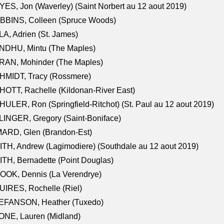
ES, Jon (Waverley) (Saint Norbert au 12 aout 2019)
BBINS, Colleen (Spruce Woods)
A, Adrien (St. James)
NDHU, Mintu (The Maples)
RAN, Mohinder (The Maples)
HMIDT, Tracy (Rossmere)
OTT, Rachelle (Kildonan-River East)
ULER, Ron (Springfield-Ritchot) (St. Paul au 12 aout 2019)
INGER, Gregory (Saint-Boniface)
ARD, Glen (Brandon-Est)
TH, Andrew (Lagimodiere) (Southdale au 12 aout 2019)
TH, Bernadette (Point Douglas)
OOK, Dennis (La Verendrye)
IRES, Rochelle (Riel)
EFANSON, Heather (Tuxedo)
ONE, Lauren (Midland)