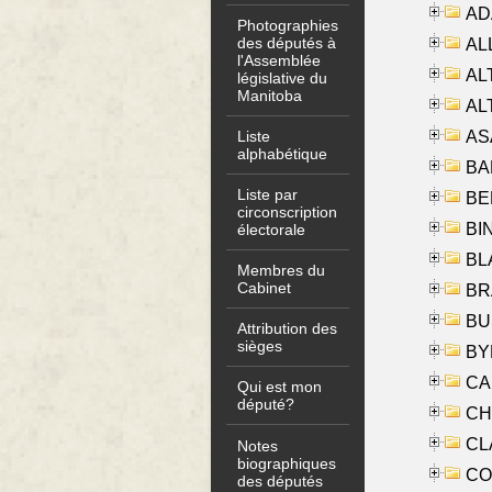
AD
Photographies
des députés à
ALL
l'Assemblée
AL
législative du
Manitoba
AL
AS
Liste
alphabétique
BA
Liste par
BER
circonscription
BI
électorale
BLA
Membres du
Cabinet
BRA
BUS
Attribution des
sièges
BYR
CA
Qui est mon
député?
CHE
CLA
Notes
biographiques
CO
des députés