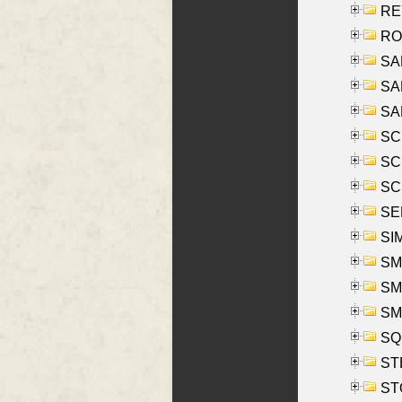
REY
RO
SAL
SA
SA
SC
SCH
SCH
SEL
SIM
SMI
SMI
SM
SQU
ST
ST