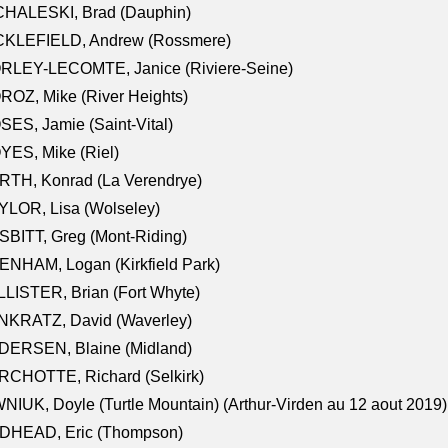
CHALESKI, Brad (Dauphin)
CKLEFIELD, Andrew (Rossmere)
RLEY-LECOMTE, Janice (Riviere-Seine)
OZ, Mike (River Heights)
ES, Jamie (Saint-Vital)
ES, Mike (Riel)
RTH, Konrad (La Verendrye)
LOR, Lisa (Wolseley)
BITT, Greg (Mont-Riding)
NHAM, Logan (Kirkfield Park)
LISTER, Brian (Fort Whyte)
NKRATZ, David (Waverley)
DERSEN, Blaine (Midland)
RCHOTTE, Richard (Selkirk)
NIUK, Doyle (Turtle Mountain) (Arthur-Virden au 12 aout 2019)
DHEAD, Eric (Thompson)