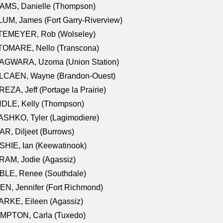
AMS, Danielle (Thompson)
UM, James (Fort Garry-Riverview)
TEMEYER, Rob (Wolseley)
TOMARE, Nello (Transcona)
AGWARA, Uzoma (Union Station)
LCAEN, Wayne (Brandon-Ouest)
EZA, Jeff (Portage la Prairie)
NDLE, Kelly (Thompson)
SHKO, Tyler (Lagimodiere)
R, Diljeet (Burrows)
HIE, Ian (Keewatinook)
AM, Jodie (Agassiz)
BLE, Renee (Southdale)
N, Jennifer (Fort Richmond)
RKE, Eileen (Agassiz)
MPTON, Carla (Tuxedo)