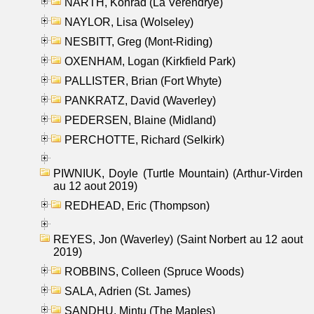
NARTH, Konrad (La Verendrye)
NAYLOR, Lisa (Wolseley)
NESBITT, Greg (Mont-Riding)
OXENHAM, Logan (Kirkfield Park)
PALLISTER, Brian (Fort Whyte)
PANKRATZ, David (Waverley)
PEDERSEN, Blaine (Midland)
PERCHOTTE, Richard (Selkirk)
PIWNIUK, Doyle (Turtle Mountain) (Arthur-Virden
au 12 aout 2019)
REDHEAD, Eric (Thompson)
REYES, Jon (Waverley) (Saint Norbert au 12 aout
2019)
ROBBINS, Colleen (Spruce Woods)
SALA, Adrien (St. James)
SANDHU, Mintu (The Maples)