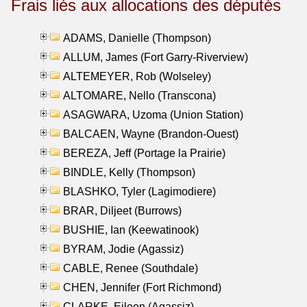
Frais liés aux allocations des députés
ADAMS, Danielle (Thompson)
ALLUM, James (Fort Garry-Riverview)
ALTEMEYER, Rob (Wolseley)
ALTOMARE, Nello (Transcona)
ASAGWARA, Uzoma (Union Station)
BALCAEN, Wayne (Brandon-Ouest)
BEREZA, Jeff (Portage la Prairie)
BINDLE, Kelly (Thompson)
BLASHKO, Tyler (Lagimodiere)
BRAR, Diljeet (Burrows)
BUSHIE, Ian (Keewatinook)
BYRAM, Jodie (Agassiz)
CABLE, Renee (Southdale)
CHEN, Jennifer (Fort Richmond)
CLARKE, Eileen (Agassiz)