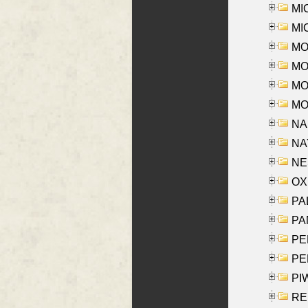
MI
MI
MO
MOR
MOS
MOY
NA
NAY
NES
OXE
PAL
PA
PE
PE
PIW
RE