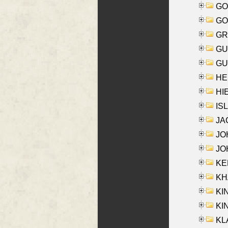
GO
GO
GR
GU
GU
HE
HIE
ISL
JA
JOH
JOH
KEN
KHA
KI
KIN
KL