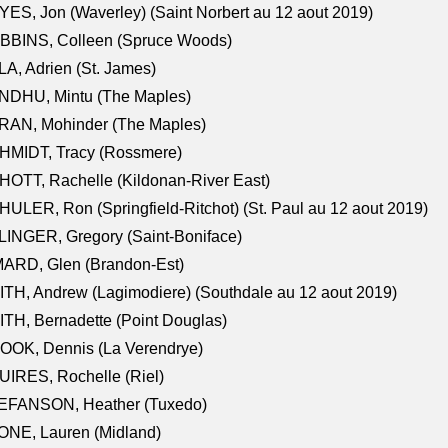
ES, Jon (Waverley) (Saint Norbert au 12 aout 2019)
BBINS, Colleen (Spruce Woods)
A, Adrien (St. James)
NDHU, Mintu (The Maples)
RAN, Mohinder (The Maples)
HMIDT, Tracy (Rossmere)
OTT, Rachelle (Kildonan-River East)
ULER, Ron (Springfield-Ritchot) (St. Paul au 12 aout 2019)
INGER, Gregory (Saint-Boniface)
ARD, Glen (Brandon-Est)
TH, Andrew (Lagimodiere) (Southdale au 12 aout 2019)
TH, Bernadette (Point Douglas)
OOK, Dennis (La Verendrye)
IRES, Rochelle (Riel)
EFANSON, Heather (Tuxedo)
ONE, Lauren (Midland)