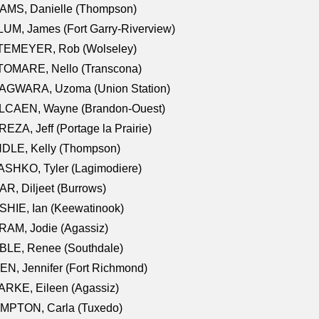
AMS, Danielle (Thompson)
UM, James (Fort Garry-Riverview)
TEMEYER, Rob (Wolseley)
TOMARE, Nello (Transcona)
AGWARA, Uzoma (Union Station)
LCAEN, Wayne (Brandon-Ouest)
EZA, Jeff (Portage la Prairie)
NDLE, Kelly (Thompson)
SHKO, Tyler (Lagimodiere)
R, Diljeet (Burrows)
HIE, Ian (Keewatinook)
AM, Jodie (Agassiz)
BLE, Renee (Southdale)
N, Jennifer (Fort Richmond)
RKE, Eileen (Agassiz)
MPTON, Carla (Tuxedo)