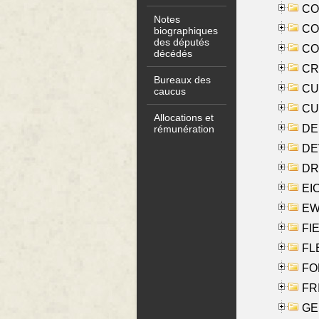
COO
Notes
CO
biographiques
des députés
COX
décédés
CRO
Bureaux des
CUL
caucus
CUR
Allocations et
DE
rémunération
DE
DRI
EI
EW
FIE
FLE
FON
FR
GE