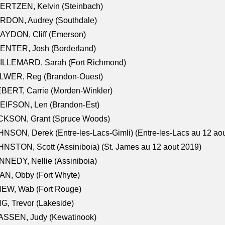
ERTZEN, Kelvin (Steinbach)
RDON, Audrey (Southdale)
AYDON, Cliff (Emerson)
ENTER, Josh (Borderland)
ILLEMARD, Sarah (Fort Richmond)
LWER, Reg (Brandon-Ouest)
BERT, Carrie (Morden-Winkler)
EIFSON, Len (Brandon-Est)
CKSON, Grant (Spruce Woods)
NSON, Derek (Entre-les-Lacs-Gimli) (Entre-les-Lacs au 12 ao
NSTON, Scott (Assiniboia) (St. James au 12 aout 2019)
NEDY, Nellie (Assiniboia)
N, Obby (Fort Whyte)
NEW, Wab (Fort Rouge)
G, Trevor (Lakeside)
ASSEN, Judy (Kewatinook)