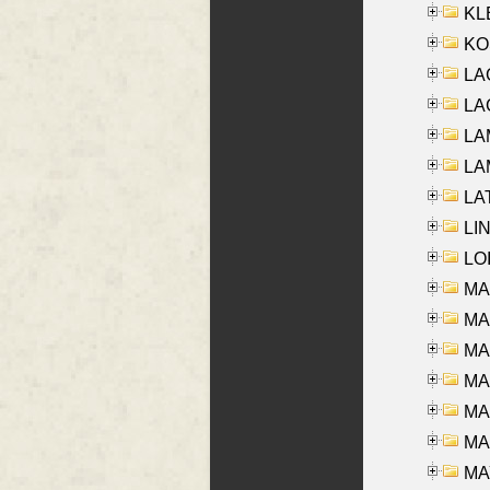
KLE
KO
LA
LAG
LAM
LAM
LAT
LIN
LOI
MA
MA
MA
MA
MA
MAR
MAY