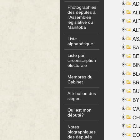
AD
Photographies
des députés à
ALL
l'Assemblée
AL
législative du
Manitoba
AL
AS
Liste
alphabétique
BA
Liste par
BER
circonscription
BI
électorale
BLA
Membres du
Cabinet
BRA
BUS
Attribution des
sièges
BYR
CA
Qui est mon
député?
CHE
CLA
Notes
biographiques
CO
des députés