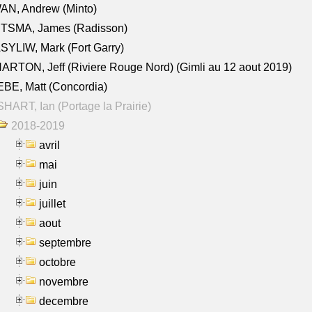
AN, Andrew (Minto)
ITSMA, James (Radisson)
YLIW, Mark (Fort Garry)
RTON, Jeff (Riviere Rouge Nord) (Gimli au 12 aout 2019)
BE, Matt (Concordia)
HART, Ian (Portage la Prairie)
2018-2019
avril
mai
juin
juillet
aout
septembre
octobre
novembre
decembre