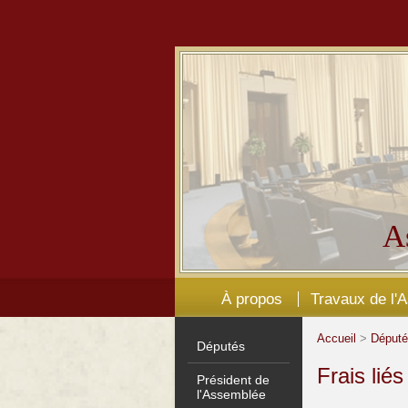
A
À propos
Travaux de l'
Accueil
>
Déput
Députés
Frais lié
Président de
l'Assemblée