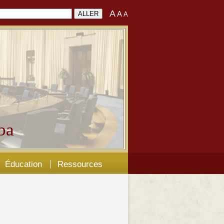
A
A
A
ba
Éducation
Ressources