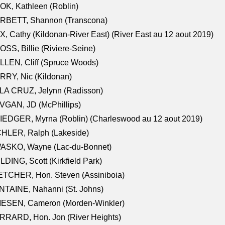
K, Kathleen (Roblin)
RBETT, Shannon (Transcona)
, Cathy (Kildonan-River East) (River East au 12 aout 2019)
SS, Billie (Riviere-Seine)
LEN, Cliff (Spruce Woods)
RY, Nic (Kildonan)
LA CRUZ, Jelynn (Radisson)
VGAN, JD (McPhillips)
EDGER, Myrna (Roblin) (Charleswood au 12 aout 2019)
CHLER, Ralph (Lakeside)
ASKO, Wayne (Lac-du-Bonnet)
LDING, Scott (Kirkfield Park)
TCHER, Hon. Steven (Assiniboia)
TAINE, Nahanni (St. Johns)
IESEN, Cameron (Morden-Winkler)
RRARD, Hon. Jon (River Heights)