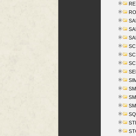
REY
RO
SAL
SA
SA
SC
SCH
SCH
SEL
SIM
SMI
SMI
SM
SQU
ST
ST