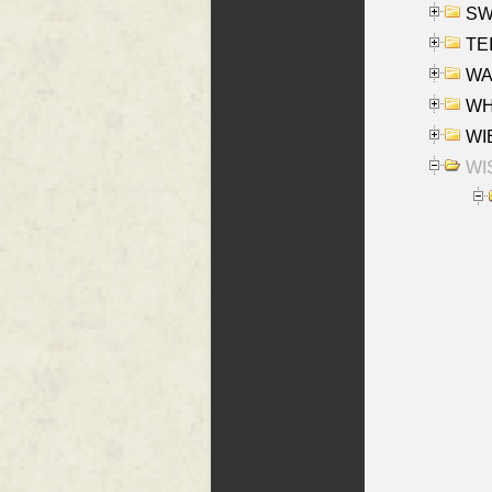
SW
TE
WAS
WHA
WIE
WIS