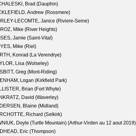
CHALESKI, Brad (Dauphin)
CKLEFIELD, Andrew (Rossmere)
RLEY-LECOMTE, Janice (Riviere-Seine)
OZ, Mike (River Heights)
ES, Jamie (Saint-Vital)
ES, Mike (Riel)
RTH, Konrad (La Verendrye)
LOR, Lisa (Wolseley)
BITT, Greg (Mont-Riding)
NHAM, Logan (Kirkfield Park)
LISTER, Brian (Fort Whyte)
NKRATZ, David (Waverley)
DERSEN, Blaine (Midland)
RCHOTTE, Richard (Selkirk)
NIUK, Doyle (Turtle Mountain) (Arthur-Virden au 12 aout 2019)
DHEAD, Eric (Thompson)