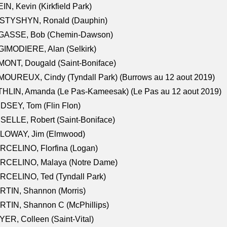
IN, Kevin (Kirkfield Park)
STYSHYN, Ronald (Dauphin)
GASSE, Bob (Chemin-Dawson)
IMODIERE, Alan (Selkirk)
ONT, Dougald (Saint-Boniface)
OUREUX, Cindy (Tyndall Park) (Burrows au 12 aout 2019)
HLIN, Amanda (Le Pas-Kameesak) (Le Pas au 12 aout 2019)
DSEY, Tom (Flin Flon)
SELLE, Robert (Saint-Boniface)
LOWAY, Jim (Elmwood)
RCELINO, Florfina (Logan)
RCELINO, Malaya (Notre Dame)
RCELINO, Ted (Tyndall Park)
RTIN, Shannon (Morris)
TIN, Shannon C (McPhillips)
ER, Colleen (Saint-Vital)