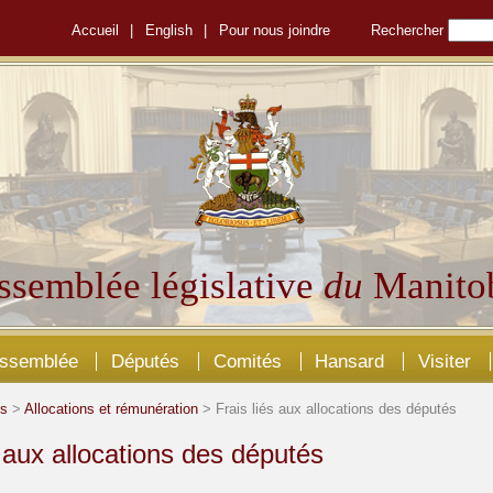
Accueil
|
English
|
Pour nous joindre
Rechercher
ssemblée législative
du
Manito
Assemblée
Députés
Comités
Hansard
Visiter
és
>
Allocations et rémunération
> Frais liés aux allocations des députés
s aux allocations des députés