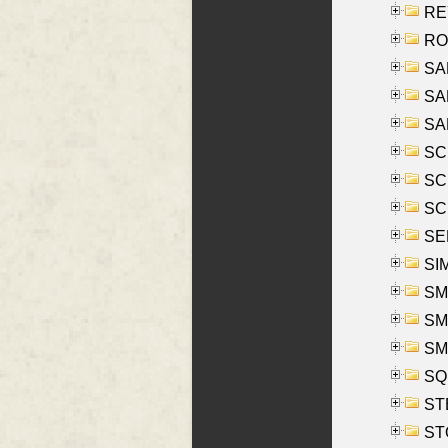
REY
RO
SAL
SA
SA
SC
SCH
SCH
SEL
SIM
SMI
SMI
SM
SQU
ST
ST