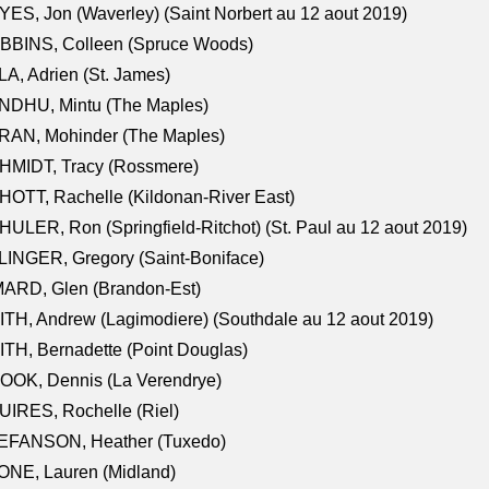
ES, Jon (Waverley) (Saint Norbert au 12 aout 2019)
BBINS, Colleen (Spruce Woods)
A, Adrien (St. James)
NDHU, Mintu (The Maples)
RAN, Mohinder (The Maples)
HMIDT, Tracy (Rossmere)
OTT, Rachelle (Kildonan-River East)
ULER, Ron (Springfield-Ritchot) (St. Paul au 12 aout 2019)
INGER, Gregory (Saint-Boniface)
ARD, Glen (Brandon-Est)
TH, Andrew (Lagimodiere) (Southdale au 12 aout 2019)
TH, Bernadette (Point Douglas)
OOK, Dennis (La Verendrye)
IRES, Rochelle (Riel)
EFANSON, Heather (Tuxedo)
ONE, Lauren (Midland)