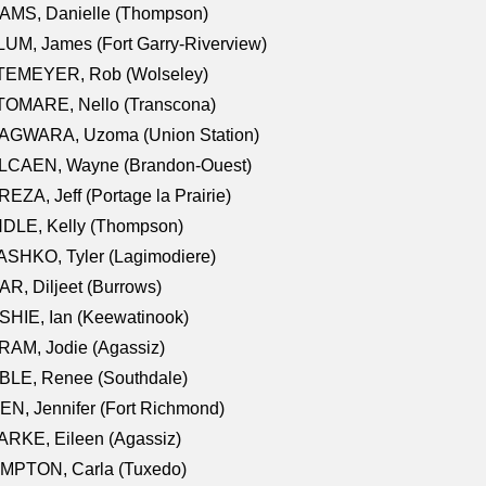
AMS, Danielle (Thompson)
UM, James (Fort Garry-Riverview)
TEMEYER, Rob (Wolseley)
TOMARE, Nello (Transcona)
AGWARA, Uzoma (Union Station)
LCAEN, Wayne (Brandon-Ouest)
EZA, Jeff (Portage la Prairie)
NDLE, Kelly (Thompson)
SHKO, Tyler (Lagimodiere)
R, Diljeet (Burrows)
HIE, Ian (Keewatinook)
AM, Jodie (Agassiz)
BLE, Renee (Southdale)
N, Jennifer (Fort Richmond)
RKE, Eileen (Agassiz)
MPTON, Carla (Tuxedo)