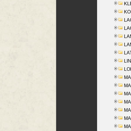
KLE
KO
LA
LAG
LAM
LAM
LAT
LIN
LOI
MA
MA
MA
MA
MA
MAR
MAY