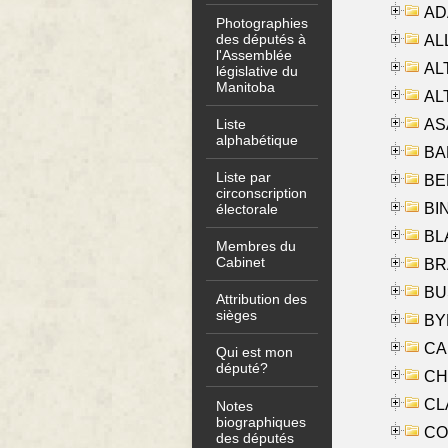
AD
Photographies
des députés à
ALL
l'Assemblée
AL
législative du
Manitoba
AL
AS
Liste
alphabétique
BA
Liste par
BER
circonscription
BI
électorale
BLA
Membres du
Cabinet
BRA
BUS
Attribution des
sièges
BYR
CA
Qui est mon
député?
CHE
CLA
Notes
biographiques
CO
des députés