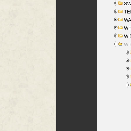
SW
TE
WAS
WHA
WIE
WIS