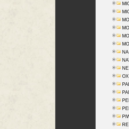
MI
MI
MO
MOR
MOS
MOY
NA
NAY
NES
OXE
PAL
PA
PE
PE
PIW
RE