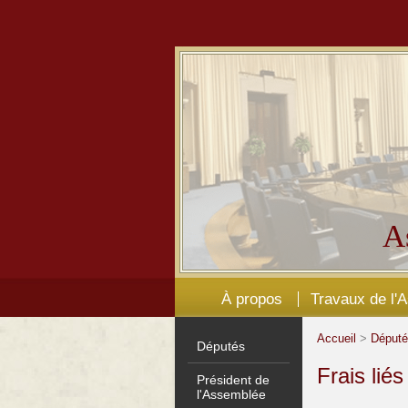
A
À propos
Travaux de l'
Accueil
>
Déput
Députés
Frais lié
Président de
l'Assemblée