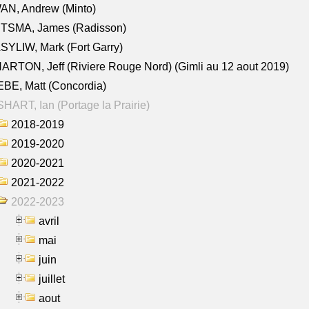
AN, Andrew (Minto)
ITSMA, James (Radisson)
YLIW, Mark (Fort Garry)
RTON, Jeff (Riviere Rouge Nord) (Gimli au 12 aout 2019)
BE, Matt (Concordia)
HART, Ian (Portage la Prairie)
2018-2019
2019-2020
2020-2021
2021-2022
2022-2023
avril
mai
juin
juillet
aout