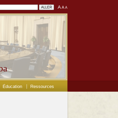
A
A
A
ba
Éducation
Ressources