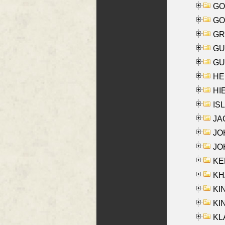
GO
GO
GR
GU
GU
HE
HIE
ISL
JA
JOH
JOH
KEN
KHA
KI
KIN
KL