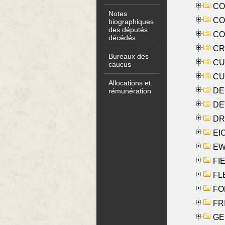
COO
Notes
CO
biographiques
des députés
COX
décédés
CRO
Bureaux des
CUL
caucus
CUR
Allocations et
DE
rémunération
DE
DRI
EI
EW
FIE
FLE
FON
FR
GE