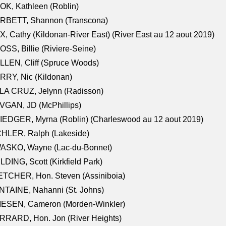
K, Kathleen (Roblin)
RBETT, Shannon (Transcona)
, Cathy (Kildonan-River East) (River East au 12 aout 2019)
SS, Billie (Riviere-Seine)
LEN, Cliff (Spruce Woods)
RY, Nic (Kildonan)
LA CRUZ, Jelynn (Radisson)
VGAN, JD (McPhillips)
EDGER, Myrna (Roblin) (Charleswood au 12 aout 2019)
CHLER, Ralph (Lakeside)
ASKO, Wayne (Lac-du-Bonnet)
LDING, Scott (Kirkfield Park)
TCHER, Hon. Steven (Assiniboia)
TAINE, Nahanni (St. Johns)
IESEN, Cameron (Morden-Winkler)
RRARD, Hon. Jon (River Heights)