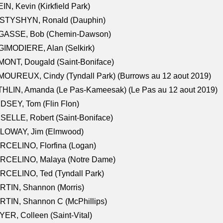
IN, Kevin (Kirkfield Park)
STYSHYN, Ronald (Dauphin)
GASSE, Bob (Chemin-Dawson)
IMODIERE, Alan (Selkirk)
ONT, Dougald (Saint-Boniface)
OUREUX, Cindy (Tyndall Park) (Burrows au 12 aout 2019)
HLIN, Amanda (Le Pas-Kameesak) (Le Pas au 12 aout 2019)
DSEY, Tom (Flin Flon)
SELLE, Robert (Saint-Boniface)
LOWAY, Jim (Elmwood)
RCELINO, Florfina (Logan)
RCELINO, Malaya (Notre Dame)
RCELINO, Ted (Tyndall Park)
RTIN, Shannon (Morris)
TIN, Shannon C (McPhillips)
ER, Colleen (Saint-Vital)