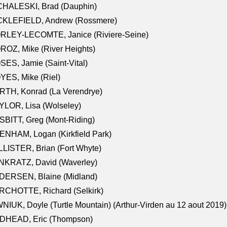
CHALESKI, Brad (Dauphin)
CKLEFIELD, Andrew (Rossmere)
RLEY-LECOMTE, Janice (Riviere-Seine)
OZ, Mike (River Heights)
ES, Jamie (Saint-Vital)
ES, Mike (Riel)
RTH, Konrad (La Verendrye)
LOR, Lisa (Wolseley)
BITT, Greg (Mont-Riding)
NHAM, Logan (Kirkfield Park)
LISTER, Brian (Fort Whyte)
NKRATZ, David (Waverley)
DERSEN, Blaine (Midland)
RCHOTTE, Richard (Selkirk)
NIUK, Doyle (Turtle Mountain) (Arthur-Virden au 12 aout 2019)
DHEAD, Eric (Thompson)