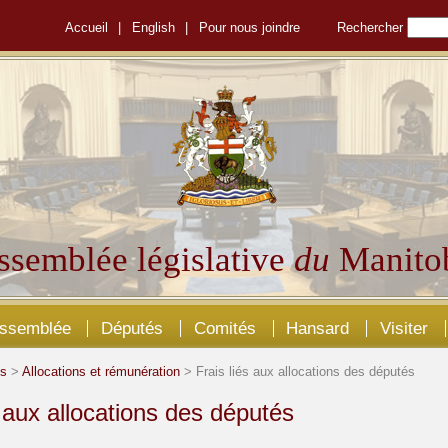
Accueil
|
English
|
Pour nous joindre
Rechercher
ssemblée législative
du
Manito
Assemblée
Députés
Comités
Hansard
Visiter
és
>
Allocations et rémunération
> Frais liés aux allocations des députés
s aux allocations des députés