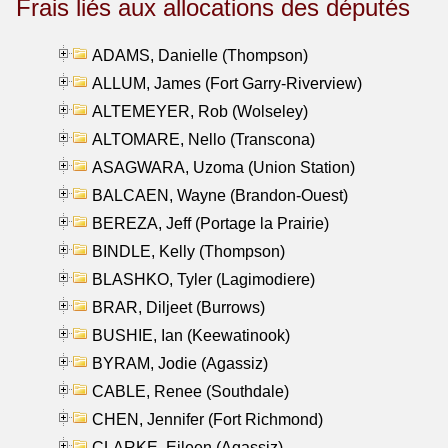
Frais liés aux allocations des députés
ADAMS, Danielle (Thompson)
ALLUM, James (Fort Garry-Riverview)
ALTEMEYER, Rob (Wolseley)
ALTOMARE, Nello (Transcona)
ASAGWARA, Uzoma (Union Station)
BALCAEN, Wayne (Brandon-Ouest)
BEREZA, Jeff (Portage la Prairie)
BINDLE, Kelly (Thompson)
BLASHKO, Tyler (Lagimodiere)
BRAR, Diljeet (Burrows)
BUSHIE, Ian (Keewatinook)
BYRAM, Jodie (Agassiz)
CABLE, Renee (Southdale)
CHEN, Jennifer (Fort Richmond)
CLARKE, Eileen (Agassiz)