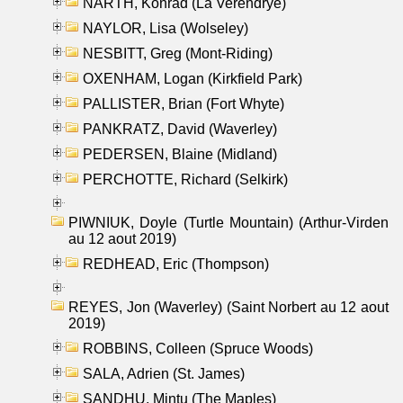
NARTH, Konrad (La Verendrye)
NAYLOR, Lisa (Wolseley)
NESBITT, Greg (Mont-Riding)
OXENHAM, Logan (Kirkfield Park)
PALLISTER, Brian (Fort Whyte)
PANKRATZ, David (Waverley)
PEDERSEN, Blaine (Midland)
PERCHOTTE, Richard (Selkirk)
PIWNIUK, Doyle (Turtle Mountain) (Arthur-Virden
au 12 aout 2019)
REDHEAD, Eric (Thompson)
REYES, Jon (Waverley) (Saint Norbert au 12 aout
2019)
ROBBINS, Colleen (Spruce Woods)
SALA, Adrien (St. James)
SANDHU, Mintu (The Maples)