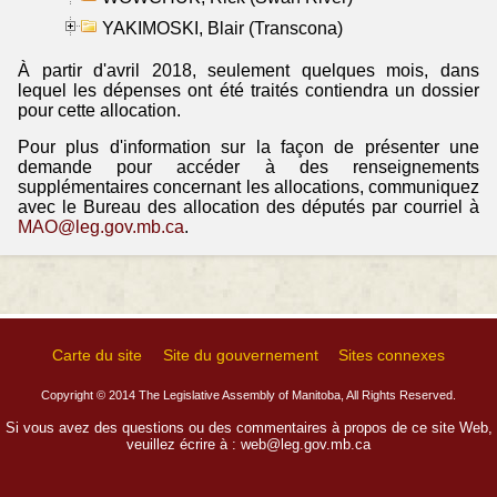
YAKIMOSKI, Blair (Transcona)
À partir d'avril 2018, seulement quelques mois, dans
lequel les dépenses ont été traités contiendra un dossier
pour cette allocation.
Pour plus d'information sur la façon de présenter une
demande pour accéder à des renseignements
supplémentaires concernant les allocations, communiquez
avec le Bureau des allocation des députés par courriel à
MAO@leg.gov.mb.ca
.
Carte du site
Site du gouvernement
Sites connexes
Copyright © 2014 The Legislative Assembly of Manitoba, All Rights Reserved.
Si vous avez des questions ou des commentaires à propos de ce site Web,
veuillez écrire à :
web@leg.gov.mb.ca