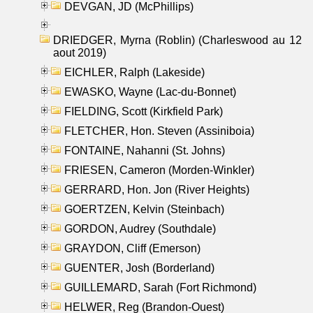
DEVGAN, JD (McPhillips)
DRIEDGER, Myrna (Roblin) (Charleswood au 12
aout 2019)
EICHLER, Ralph (Lakeside)
EWASKO, Wayne (Lac-du-Bonnet)
FIELDING, Scott (Kirkfield Park)
FLETCHER, Hon. Steven (Assiniboia)
FONTAINE, Nahanni (St. Johns)
FRIESEN, Cameron (Morden-Winkler)
GERRARD, Hon. Jon (River Heights)
GOERTZEN, Kelvin (Steinbach)
GORDON, Audrey (Southdale)
GRAYDON, Cliff (Emerson)
GUENTER, Josh (Borderland)
GUILLEMARD, Sarah (Fort Richmond)
HELWER, Reg (Brandon-Ouest)