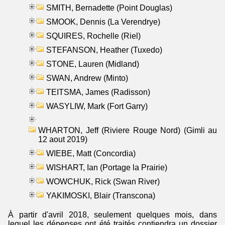
SMITH, Bernadette (Point Douglas)
SMOOK, Dennis (La Verendrye)
SQUIRES, Rochelle (Riel)
STEFANSON, Heather (Tuxedo)
STONE, Lauren (Midland)
SWAN, Andrew (Minto)
TEITSMA, James (Radisson)
WASYLIW, Mark (Fort Garry)
WHARTON, Jeff (Riviere Rouge Nord) (Gimli au
12 aout 2019)
WIEBE, Matt (Concordia)
WISHART, Ian (Portage la Prairie)
WOWCHUK, Rick (Swan River)
YAKIMOSKI, Blair (Transcona)
À partir d'avril 2018, seulement quelques mois, dans
lequel les dépenses ont été traités contiendra un dossier