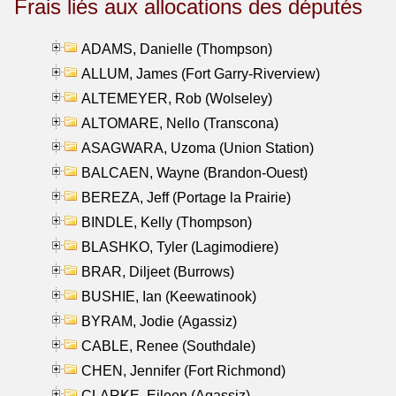
Frais liés aux allocations des députés
ADAMS, Danielle (Thompson)
ALLUM, James (Fort Garry-Riverview)
ALTEMEYER, Rob (Wolseley)
ALTOMARE, Nello (Transcona)
ASAGWARA, Uzoma (Union Station)
BALCAEN, Wayne (Brandon-Ouest)
BEREZA, Jeff (Portage la Prairie)
BINDLE, Kelly (Thompson)
BLASHKO, Tyler (Lagimodiere)
BRAR, Diljeet (Burrows)
BUSHIE, Ian (Keewatinook)
BYRAM, Jodie (Agassiz)
CABLE, Renee (Southdale)
CHEN, Jennifer (Fort Richmond)
CLARKE, Eileen (Agassiz)