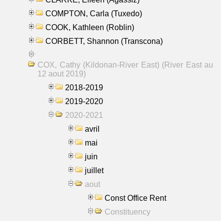
COMPTON, Carla (Tuxedo)
COOK, Kathleen (Roblin)
CORBETT, Shannon (Transcona)
COX, Cathy (Kildonan-River East) (River East au
12 aout 2019)
2018-2019
2019-2020
2020-2021
avril
mai
juin
juillet
aout
Const Office Rent
Constituency