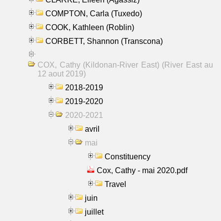
COMPTON, Carla (Tuxedo)
COOK, Kathleen (Roblin)
CORBETT, Shannon (Transcona)
COX, Cathy (Kildonan-River East) (River East au
12 aout 2019)
2018-2019
2019-2020
2020-2021
avril
mai
Constituency
Cox, Cathy - mai 2020.pdf
Travel
juin
juillet