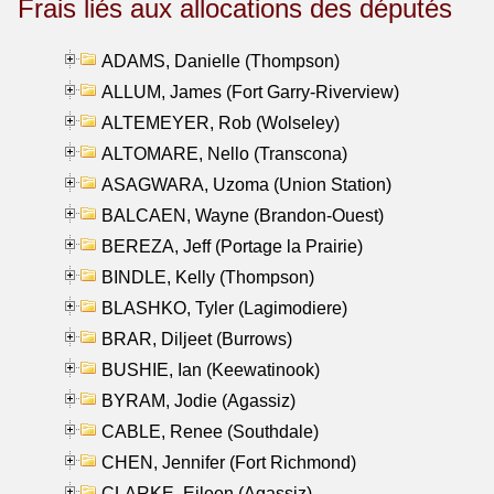
Frais liés aux allocations des députés
ADAMS, Danielle (Thompson)
ALLUM, James (Fort Garry-Riverview)
ALTEMEYER, Rob (Wolseley)
ALTOMARE, Nello (Transcona)
ASAGWARA, Uzoma (Union Station)
BALCAEN, Wayne (Brandon-Ouest)
BEREZA, Jeff (Portage la Prairie)
BINDLE, Kelly (Thompson)
BLASHKO, Tyler (Lagimodiere)
BRAR, Diljeet (Burrows)
BUSHIE, Ian (Keewatinook)
BYRAM, Jodie (Agassiz)
CABLE, Renee (Southdale)
CHEN, Jennifer (Fort Richmond)
CLARKE, Eileen (Agassiz)