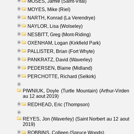
MOSES, Jamie (Saint-Vital)
MOYES, Mike (Riel)
NARTH, Konrad (La Verendrye)
NAYLOR, Lisa (Wolseley)
NESBITT, Greg (Mont-Riding)
OXENHAM, Logan (Kirkfield Park)
PALLISTER, Brian (Fort Whyte)
PANKRATZ, David (Waverley)
PEDERSEN, Blaine (Midland)
PERCHOTTE, Richard (Selkirk)
PIWNIUK, Doyle (Turtle Mountain) (Arthur-Virden
au 12 aout 2019)
REDHEAD, Eric (Thompson)
REYES, Jon (Waverley) (Saint Norbert au 12 aout
2019)
ROBBINS, Colleen (Spruce Woods)