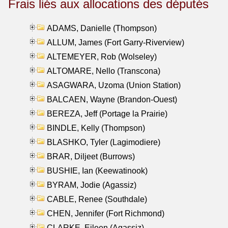
Frais liés aux allocations des députés
ADAMS, Danielle (Thompson)
ALLUM, James (Fort Garry-Riverview)
ALTEMEYER, Rob (Wolseley)
ALTOMARE, Nello (Transcona)
ASAGWARA, Uzoma (Union Station)
BALCAEN, Wayne (Brandon-Ouest)
BEREZA, Jeff (Portage la Prairie)
BINDLE, Kelly (Thompson)
BLASHKO, Tyler (Lagimodiere)
BRAR, Diljeet (Burrows)
BUSHIE, Ian (Keewatinook)
BYRAM, Jodie (Agassiz)
CABLE, Renee (Southdale)
CHEN, Jennifer (Fort Richmond)
CLARKE, Eileen (Agassiz)