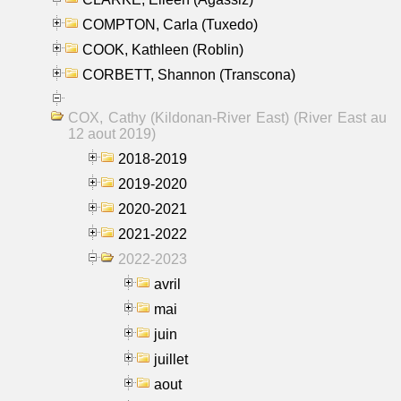
COMPTON, Carla (Tuxedo)
COOK, Kathleen (Roblin)
CORBETT, Shannon (Transcona)
COX, Cathy (Kildonan-River East) (River East au
12 aout 2019)
2018-2019
2019-2020
2020-2021
2021-2022
2022-2023
avril
mai
juin
juillet
aout