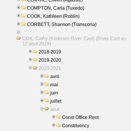
COMPTON, Carla (Tuxedo)
COOK, Kathleen (Roblin)
CORBETT, Shannon (Transcona)
COX, Cathy (Kildonan-River East) (River East au
12 aout 2019)
2018-2019
2019-2020
2020-2021
avril
mai
juin
juillet
aout
Const Office Rent
Constituency