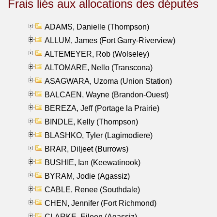
Frais liés aux allocations des députés
ADAMS, Danielle (Thompson)
ALLUM, James (Fort Garry-Riverview)
ALTEMEYER, Rob (Wolseley)
ALTOMARE, Nello (Transcona)
ASAGWARA, Uzoma (Union Station)
BALCAEN, Wayne (Brandon-Ouest)
BEREZA, Jeff (Portage la Prairie)
BINDLE, Kelly (Thompson)
BLASHKO, Tyler (Lagimodiere)
BRAR, Diljeet (Burrows)
BUSHIE, Ian (Keewatinook)
BYRAM, Jodie (Agassiz)
CABLE, Renee (Southdale)
CHEN, Jennifer (Fort Richmond)
CLARKE, Eileen (Agassiz)