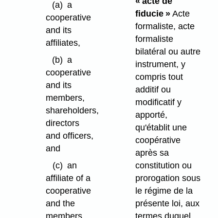
« acte de
(a)
a
fiducie »
Acte
cooperative
formaliste, acte
and its
formaliste
affiliates,
bilatéral ou autre
(b)
a
instrument, y
cooperative
compris tout
and its
additif ou
members,
modificatif y
shareholders,
apporté,
directors
qu'établit une
and officers,
coopérative
and
après sa
constitution ou
(c)
an
prorogation sous
affiliate of a
le régime de la
cooperative
présente loi, aux
and the
termes duquel
members,