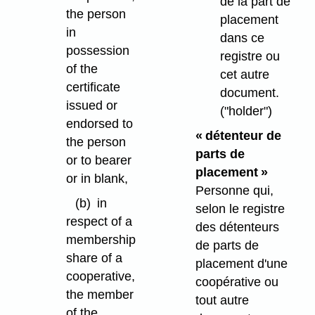
de la part de
the person
placement
in
dans ce
possession
registre ou
of the
cet autre
certificate
document.
issued or
("holder")
endorsed to
« détenteur de
the person
parts de
or to bearer
placement »
or in blank,
Personne qui,
(b)
in
selon le registre
respect of a
des détenteurs
membership
de parts de
share of a
placement d'une
cooperative,
coopérative ou
the member
tout autre
of the