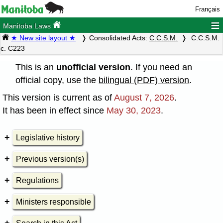
Français
≡
Manitoba Laws
★ New site layout ★
Consolidated Acts:
C.C.S.M.
C.C.S.M.
c. C223
This is an
unofficial version
. If you need an
official copy, use the
bilingual (PDF) version
.
This version is current as of
August 7, 2026
.
It has been in effect since
May 30, 2023
.
Legislative history
Previous version(s)
Regulations
Ministers responsible