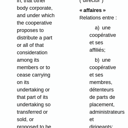
("director")
in, that other
body corporate,
« affaires »
and under which
Relations entre :
the cooperative
a)
une
proposes to
coopérative
distribute a part
et ses
or all of that
affiliés;
consideration
among its
b)
une
members or to
coopérative
cease carrying
et ses
on its
membres,
undertaking or
détenteurs
that part of its
de parts de
undertaking so
placement,
transferred or
administrateurs
sold, or
et
proposed to be
dirigeants;