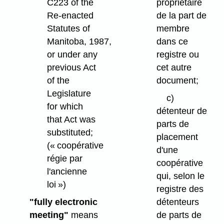
C223 of the
propriétaire
Re-enacted
de la part de
Statutes of
membre
Manitoba, 1987,
dans ce
or under any
registre ou
previous Act
cet autre
of the
document;
Legislature
c)
for which
détenteur de
that Act was
parts de
substituted;
placement
(« coopérative
d'une
régie par
coopérative
l'ancienne
qui, selon le
loi »)
registre des
"fully electronic
détenteurs
meeting"
means
de parts de