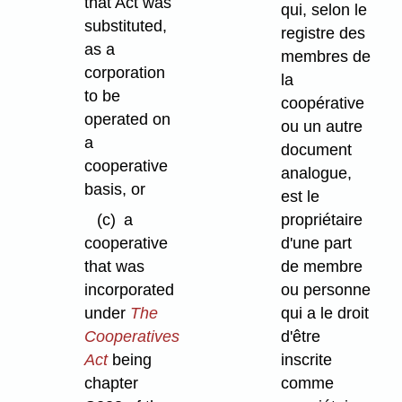
that Act was
qui, selon le
substituted,
registre des
as a
membres de
corporation
la
to be
coopérative
operated on
ou un autre
a
document
cooperative
analogue,
basis, or
est le
(c)
a
propriétaire
cooperative
d'une part
that was
de membre
incorporated
ou personne
under
The
qui a le droit
Cooperatives
d'être
Act
being
inscrite
chapter
comme