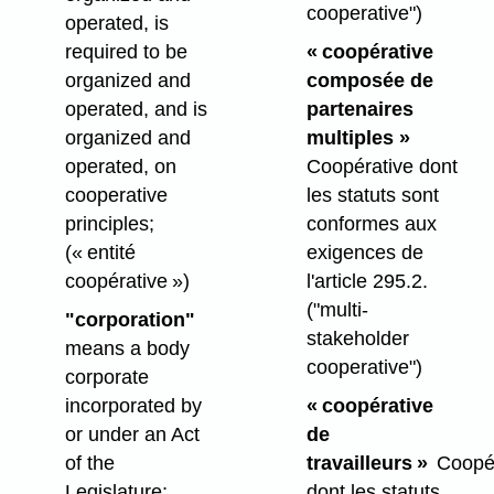
cooperative")
operated, is
required to be
« coopérative
organized and
composée de
operated, and is
partenaires
organized and
multiples »
operated, on
Coopérative dont
cooperative
les statuts sont
principles;
conformes aux
(« entité
exigences de
coopérative »)
l'article 295.2.
("multi-
"corporation"
stakeholder
means a body
cooperative")
corporate
incorporated by
« coopérative
or under an Act
de
of the
travailleurs »
Coopé
Legislature;
dont les statuts