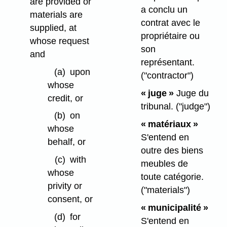
are provided or
a conclu un
materials are
contrat avec le
supplied, at
propriétaire ou
whose request
son
and
représentant.
(a)
upon
("contractor")
whose
« juge »
Juge du
credit, or
tribunal.
("judge")
(b)
on
« matériaux »
whose
S'entend en
behalf, or
outre des biens
(c)
with
meubles de
whose
toute catégorie.
privity or
("materials")
consent, or
« municipalité »
(d)
for
S'entend en