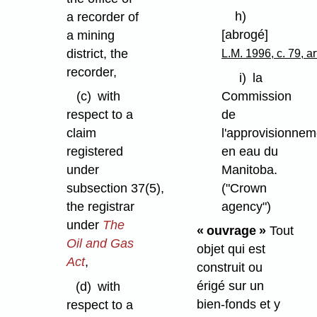
h)
a recorder of
[abrogé]
a mining
district, the
L.M. 1996, c. 79, ar
recorder,
i)
la
Commission
(c)
with
de
respect to a
l'approvisionnem
claim
en eau du
registered
Manitoba.
under
("Crown
subsection 37(5),
agency")
the registrar
under
The
« ouvrage »
Tout
Oil and Gas
objet qui est
Act
,
construit ou
érigé sur un
(d)
with
bien-fonds et y
respect to a