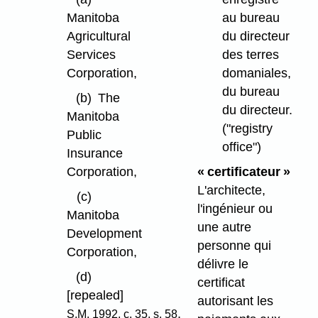
au bureau
Manitoba
du directeur
Agricultural
des terres
Services
domaniales,
Corporation,
du bureau
(b)
The
du directeur.
Manitoba
("registry
Public
office")
Insurance
« certificateur »
Corporation,
L'architecte,
(c)
l'ingénieur ou
Manitoba
une autre
Development
personne qui
Corporation,
délivre le
(d)
certificat
[repealed]
autorisant les
,
S.M. 1992, c. 35, s. 58