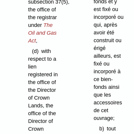
fonds et y
subsection 37(5),
est fixé ou
the office of
incorporé ou
the registrar
qui, après
under
The
avoir été
Oil and Gas
construit ou
Act
,
érigé
(d)
with
ailleurs, est
respect to a
fixé ou
lien
incorporé à
registered in
ce bien-
the office of
fonds ainsi
the Director
que les
of Crown
accessoires
Lands, the
de cet
office of the
ouvrage;
Director of
b)
tout
Crown