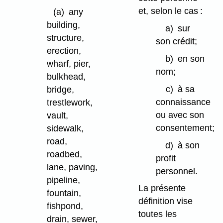
et, selon le cas :
(a)
any
building,
a)
sur
structure,
son crédit;
erection,
b)
en son
wharf, pier,
nom;
bulkhead,
c)
à sa
bridge,
connaissance
trestlework,
ou avec son
vault,
consentement;
sidewalk,
road,
d)
à son
roadbed,
profit
lane, paving,
personnel.
pipeline,
La présente
fountain,
définition vise
fishpond,
toutes les
drain, sewer,