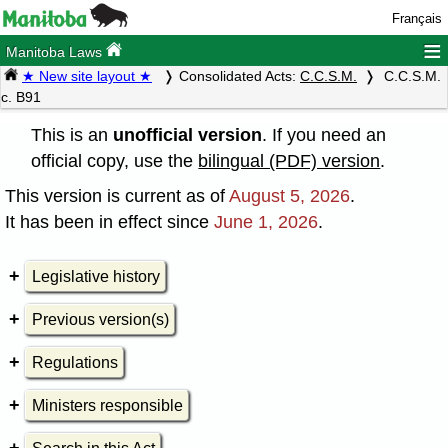
Français
≡
Manitoba Laws
★ New site layout ★
Consolidated Acts:
C.C.S.M.
C.C.S.M.
c. B91
This is an
unofficial version
. If you need an
official copy, use the
bilingual (PDF) version
.
This version is current as of
August 5, 2026
.
It has been in effect since
June 1, 2026
.
Legislative history
Previous version(s)
Regulations
Ministers responsible