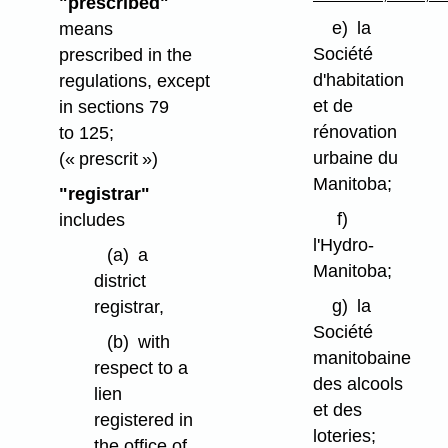
"prescribed"
e)
la
means
Société
prescribed in the
d'habitation
regulations, except
et de
in sections 79
rénovation
to 125;
urbaine du
(« prescrit »)
Manitoba;
"registrar"
f)
includes
l'Hydro-
(a)
a
Manitoba;
district
g)
la
registrar,
Société
(b)
with
manitobaine
respect to a
des alcools
lien
et des
registered in
loteries;
the office of