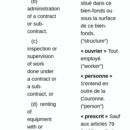
(b)
situé dans ce
administration
bien-fonds ou
of a contract
sous la surface
or sub-
de ce bien-
contract,
fonds.
("structure")
(c)
inspection or
« ouvrier »
Tout
supervision
employé.
of work
("worker")
done under
« personne »
a contract or
S'entend en
a sub-
outre de la
contract, or
Couronne.
(d)
renting
("person")
of
« prescrit »
Sauf
equipment
aux articles 79
with or