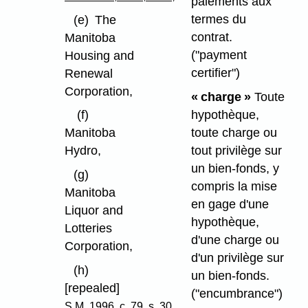
paiements aux
termes du
(e)
The
contrat.
Manitoba
("payment
Housing and
certifier")
Renewal
Corporation,
« charge »
Toute
hypothèque,
(f)
toute charge ou
Manitoba
tout privilège sur
Hydro,
un bien-fonds, y
(g)
compris la mise
Manitoba
en gage d'une
Liquor and
hypothèque,
Lotteries
d'une charge ou
Corporation,
d'un privilège sur
(h)
un bien-fonds.
[repealed]
("encumbrance")
,
S.M. 1996, c. 79, s. 30