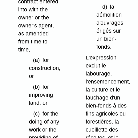
contract entered
d)
la
into with the
démolition
owner or the
d'ouvrages
owner's agent,
érigés sur
as amended
un bien-
from time to
fonds.
time,
L'expression
(a)
for
exclut le
construction,
labourage,
or
l'ensemencement,
(b)
for
la culture et le
improving
fauchage d'un
land, or
bien-fonds à des
(c)
for the
fins agricoles ou
doing of any
forestières, la
work or the
cueillette des
providing of
récoltes, et la