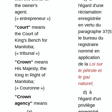
the owner's
l'égard d'une
agent;
réclamation
(« entrepreneur »)
enregistrée
en vertu du
"court"
means
paragraphe 37(5
the Court of
le bureau du
King's Bench for
registraire
Manitoba;
nommé en
(« tribunal »)
application
"Crown"
means
de la
Loi sur
His Majesty, the
le pétrole et
King in Right of
le gaz
Manitoba;
naturel
;
(« Couronne »)
d)
à
"Crown
l'égard d'un
agency"
means
privilège
enregistré
(a)