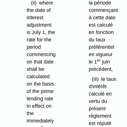
(ii)
where
la période
the date of
commençant
interest
à cette date
adjustment
est calculé
is July 1, the
en fonction
rate for the
du taux
period
préférentiel
commencing
en vigueur
er
on that date
le 1
juin
shall be
précédent,
calculated
(iii)
le taux
on the basis
d'intérêt
of the prime
calculé en
lending rate
vertu du
in effect on
présent
the
règlement
immediately
est réputé