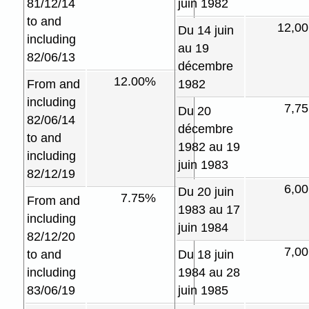
81/12/14
juin 1982
to and
12,0
Du 14 juin
including
au 19
82/06/13
décembre
12.00%
From and
1982
including
7,7
Du 20
82/06/14
décembre
to and
1982 au 19
including
juin 1983
82/12/19
6,0
Du 20 juin
7.75%
From and
1983 au 17
including
juin 1984
82/12/20
7,0
to and
Du 18 juin
including
1984 au 28
83/06/19
juin 1985