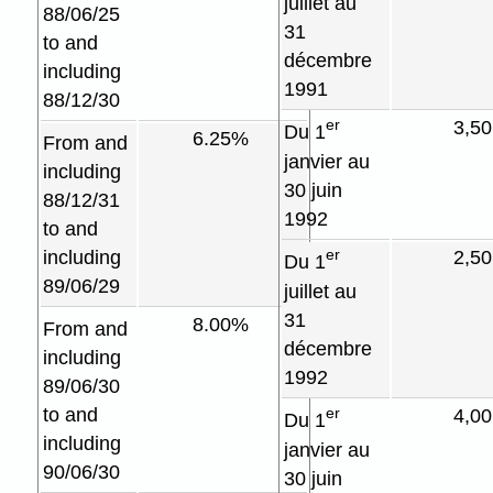
juillet au
88/06/25
31
to and
décembre
including
1991
88/12/30
er
3,5
Du 1
6.25%
From and
janvier au
including
30 juin
88/12/31
1992
to and
er
including
2,5
Du 1
89/06/29
juillet au
31
8.00%
From and
décembre
including
1992
89/06/30
to and
er
4,0
Du 1
including
janvier au
90/06/30
30 juin