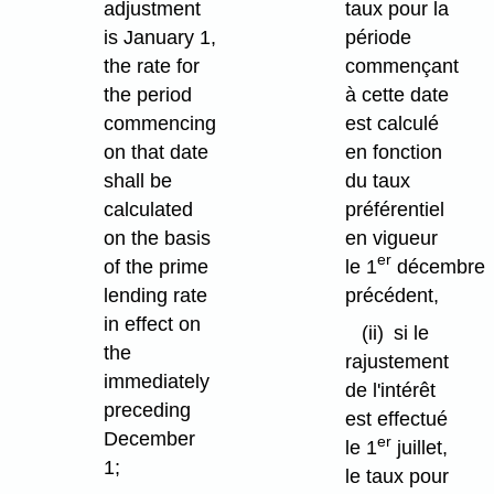
adjustment
taux pour la
is January 1,
période
the rate for
commençant
the period
à cette date
commencing
est calculé
on that date
en fonction
shall be
du taux
calculated
préférentiel
on the basis
en vigueur
er
of the prime
le 1
décembre
lending rate
précédent,
in effect on
(ii)
si le
the
rajustement
immediately
de l'intérêt
preceding
est effectué
December
er
le 1
juillet,
1;
le taux pour