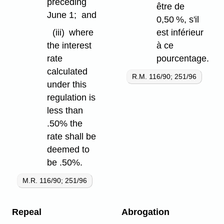
preceding
être de
June 1; and
0,50 %, s'il
(iii)
where
est inférieur
the interest
à ce
rate
pourcentage.
calculated
R.M. 116/90; 251/96
under this
regulation is
less than
.50% the
rate shall be
deemed to
be .50%.
M.R. 116/90; 251/96
Repeal
Abrogation