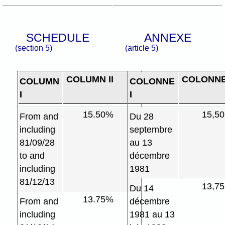
SCHEDULE
ANNEXE
(section 5)
(article 5)
COLUMN II
COLONNE 
COLUMN
COLONNE
I
I
15.50%
15,5
From and
Du 28
including
septembre
81/09/28
au 13
to and
décembre
including
1981
81/12/13
13,7
Du 14
13.75%
From and
décembre
including
1981 au 13