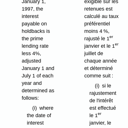
January 1,
exigible sur les
1997, the
retenues est
interest
calculé au taux
payable on
préférentiel
holdbacks is
moins 4 %,
er
the prime
rajusté le 1
er
lending rate
janvier et le 1
less 4%,
juillet de
adjusted
chaque année
January 1 and
et déterminé
July 1 of each
comme suit :
year and
(i)
si le
determined as
rajustement
follows:
de l'intérêt
(i)
where
est effectué
er
the date of
le 1
interest
janvier, le