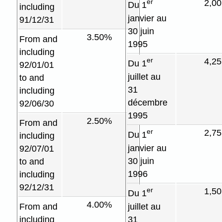
er
2,0
Du 1
including
janvier au
91/12/31
30 juin
3.50%
From and
1995
including
er
4,2
Du 1
92/01/01
juillet au
to and
31
including
décembre
92/06/30
1995
2.50%
From and
er
2,7
Du 1
including
janvier au
92/07/01
30 juin
to and
1996
including
92/12/31
er
1,5
Du 1
4.00%
From and
juillet au
including
31