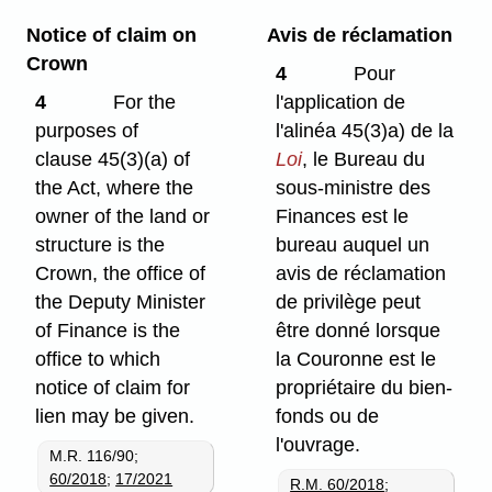
Notice of claim on
Avis de réclamation
Crown
4
Pour
4
For the
l'application de
purposes of
l'alinéa 45(3)a) de la
clause 45(3)⁠(a) of
Loi
, le Bureau du
the Act, where the
sous-ministre des
owner of the land or
Finances est le
structure is the
bureau auquel un
Crown, the office of
avis de réclamation
the Deputy Minister
de privilège peut
of Finance is the
être donné lorsque
office to which
la Couronne est le
notice of claim for
propriétaire du bien-
lien may be given.
fonds ou de
l'ouvrage.
M.R. 116/90;
60/2018
;
17/2021
R.M. 60/2018
;