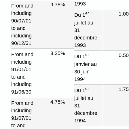
1993
9.75%
From and
including
er
1,0
Du 1
90/07/01
juillet au
to and
31
including
décembre
90/12/31
1993
8.25%
From and
er
0,5
Du 1
including
janvier au
91/01/01
30 juin
to and
1994
including
er
1,7
Du 1
91/06/30
juillet au
4.75%
From and
31
including
décembre
91/07/01
1994
to and