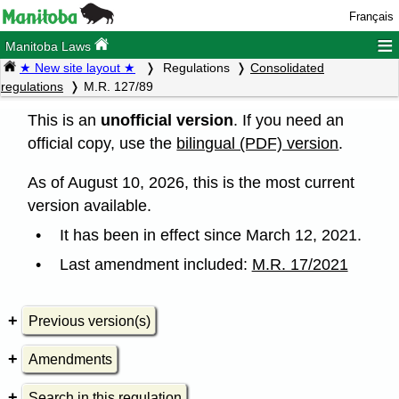
Français
≡
Manitoba Laws
★ New site layout ★
Regulations
Consolidated
regulations
M.R. 127/89
This is an
unofficial version
. If you need an
official copy, use the
bilingual (PDF) version
.
As of August 10, 2026, this is the most current
version available.
It has been in effect since March 12, 2021.
Last amendment included:
M.R. 17/2021
Previous version(s)
Amendments
Search in this regulation