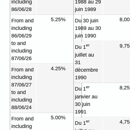
including
1988 au 29
86/06/28
juin 1989
5.25%
8,0
From and
Du 30 juin
including
1989 au 30
86/06/29
juin 1990
to and
er
9,7
Du 1
including
juillet au
87/06/26
31
4.25%
From and
décembre
including
1990
87/06/27
er
8,2
Du 1
to and
janvier au
including
30 juin
88/06/24
1991
5.00%
From and
er
4,7
Du 1
including