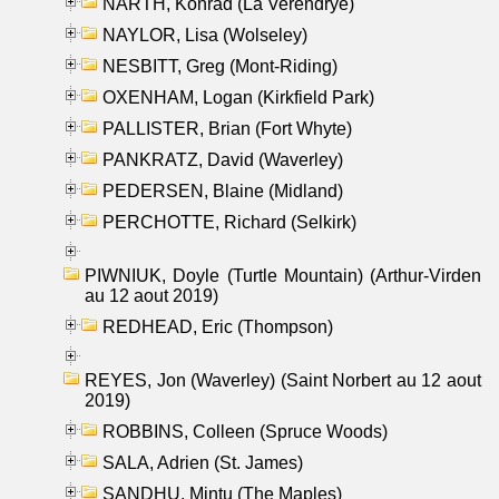
NARTH, Konrad (La Verendrye)
NAYLOR, Lisa (Wolseley)
NESBITT, Greg (Mont-Riding)
OXENHAM, Logan (Kirkfield Park)
PALLISTER, Brian (Fort Whyte)
PANKRATZ, David (Waverley)
PEDERSEN, Blaine (Midland)
PERCHOTTE, Richard (Selkirk)
PIWNIUK, Doyle (Turtle Mountain) (Arthur-Virden
au 12 aout 2019)
REDHEAD, Eric (Thompson)
REYES, Jon (Waverley) (Saint Norbert au 12 aout
2019)
ROBBINS, Colleen (Spruce Woods)
SALA, Adrien (St. James)
SANDHU, Mintu (The Maples)