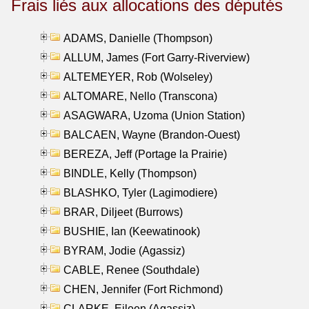
Frais liés aux allocations des députés
ADAMS, Danielle (Thompson)
ALLUM, James (Fort Garry-Riverview)
ALTEMEYER, Rob (Wolseley)
ALTOMARE, Nello (Transcona)
ASAGWARA, Uzoma (Union Station)
BALCAEN, Wayne (Brandon-Ouest)
BEREZA, Jeff (Portage la Prairie)
BINDLE, Kelly (Thompson)
BLASHKO, Tyler (Lagimodiere)
BRAR, Diljeet (Burrows)
BUSHIE, Ian (Keewatinook)
BYRAM, Jodie (Agassiz)
CABLE, Renee (Southdale)
CHEN, Jennifer (Fort Richmond)
CLARKE, Eileen (Agassiz)