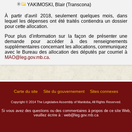
YAKIMOSKI, Blair (Transcona)
À partir d'avril 2018, seulement quelques mois, dans
lequel les dépenses ont été traités contiendra un dossier
pour cette allocation.
Pour plus d'information sur la façon de présenter une
demande pour accéder à des renseignements
supplémentaires concernant les allocations, communiquez
avec le Bureau des allocation des députés par courriel à
MAO@leg.gov.mb.ca
.
Carte du site
Site du gouvernement
Sites connexes
Copyright © 2014 The Legislative Assembly of Manitoba, All Rights Reserved.
Si vous avez des questions ou des commentaires à propos de ce site Web,
veuillez écrire à :
web@leg.gov.mb.ca