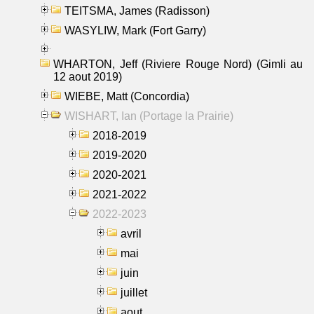
TEITSMA, James (Radisson)
WASYLIW, Mark (Fort Garry)
WHARTON, Jeff (Riviere Rouge Nord) (Gimli au
12 aout 2019)
WIEBE, Matt (Concordia)
WISHART, Ian (Portage la Prairie)
2018-2019
2019-2020
2020-2021
2021-2022
2022-2023
avril
mai
juin
juillet
aout