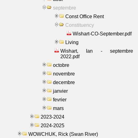
septembre
Const Office Rent
Constituency
Wishart-CO-September.pdf
Living
Wishart, Ian - septembre
2022.pdf
octobre
novembre
decembre
janvier
fevrier
mars
2023-2024
2024-2025
WOWCHUK, Rick (Swan River)