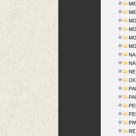
MI
MI
MO
MOR
MOS
MOY
NA
NAY
NES
OXE
PAL
PA
PE
PE
PIW
RE