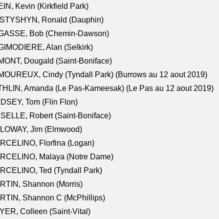
IN, Kevin (Kirkfield Park)
STYSHYN, Ronald (Dauphin)
GASSE, Bob (Chemin-Dawson)
IMODIERE, Alan (Selkirk)
ONT, Dougald (Saint-Boniface)
OUREUX, Cindy (Tyndall Park) (Burrows au 12 aout 2019)
HLIN, Amanda (Le Pas-Kameesak) (Le Pas au 12 aout 2019)
DSEY, Tom (Flin Flon)
SELLE, Robert (Saint-Boniface)
LOWAY, Jim (Elmwood)
RCELINO, Florfina (Logan)
RCELINO, Malaya (Notre Dame)
RCELINO, Ted (Tyndall Park)
RTIN, Shannon (Morris)
TIN, Shannon C (McPhillips)
ER, Colleen (Saint-Vital)