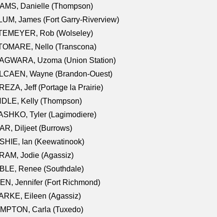
AMS, Danielle (Thompson)
UM, James (Fort Garry-Riverview)
TEMEYER, Rob (Wolseley)
TOMARE, Nello (Transcona)
AGWARA, Uzoma (Union Station)
LCAEN, Wayne (Brandon-Ouest)
EZA, Jeff (Portage la Prairie)
NDLE, Kelly (Thompson)
SHKO, Tyler (Lagimodiere)
R, Diljeet (Burrows)
HIE, Ian (Keewatinook)
AM, Jodie (Agassiz)
BLE, Renee (Southdale)
N, Jennifer (Fort Richmond)
RKE, Eileen (Agassiz)
MPTON, Carla (Tuxedo)