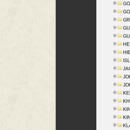
GO
GO
GR
GU
GU
HE
HIE
ISL
JA
JOH
JOH
KEN
KHA
KI
KIN
KL