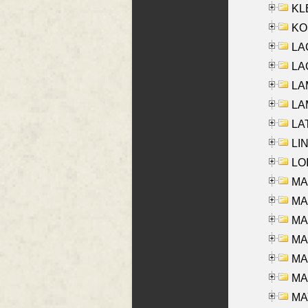
KLE
KO
LA
LAG
LAM
LAM
LAT
LIN
LOI
MA
MA
MA
MA
MA
MAR
MAY