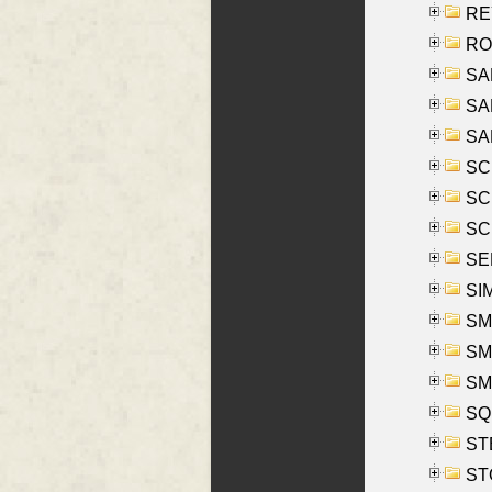
REY
RO
SAL
SA
SA
SC
SCH
SCH
SEL
SIM
SMI
SMI
SM
SQU
ST
ST