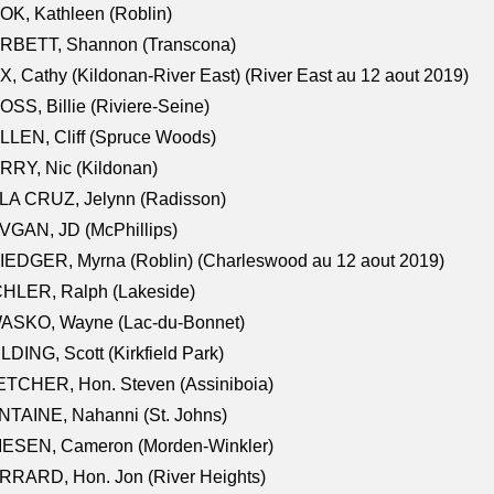
K, Kathleen (Roblin)
RBETT, Shannon (Transcona)
, Cathy (Kildonan-River East) (River East au 12 aout 2019)
SS, Billie (Riviere-Seine)
LEN, Cliff (Spruce Woods)
RY, Nic (Kildonan)
LA CRUZ, Jelynn (Radisson)
VGAN, JD (McPhillips)
EDGER, Myrna (Roblin) (Charleswood au 12 aout 2019)
CHLER, Ralph (Lakeside)
ASKO, Wayne (Lac-du-Bonnet)
LDING, Scott (Kirkfield Park)
TCHER, Hon. Steven (Assiniboia)
TAINE, Nahanni (St. Johns)
IESEN, Cameron (Morden-Winkler)
RRARD, Hon. Jon (River Heights)