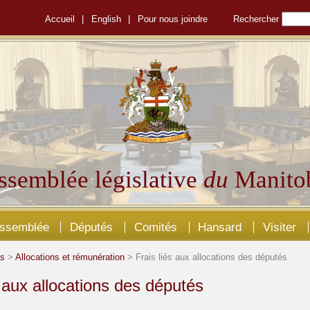
Accueil
|
English
|
Pour nous joindre
Rechercher
ssemblée législative
du
Manito
Assemblée
Députés
Comités
Hansard
Visiter
és
>
Allocations et rémunération
> Frais liés aux allocations des députés
s aux allocations des députés