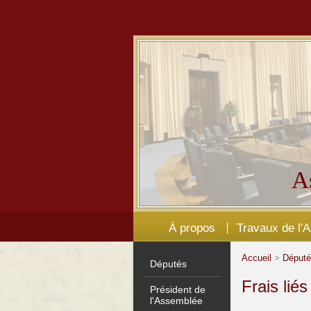
A
À propos
Travaux de l'
Accueil
>
Déput
Députés
Frais lié
Président de
l'Assemblée