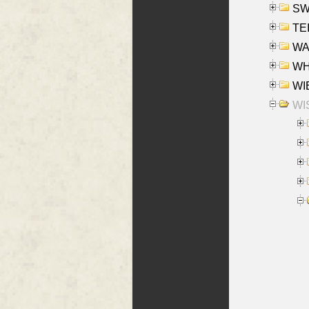
SW
TE
WAS
WHA
WIE
WIS