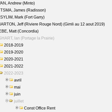
AN, Andrew (Minto)
ITSMA, James (Radisson)
YLIW, Mark (Fort Garry)
RTON, Jeff (Riviere Rouge Nord) (Gimli au 12 aout 2019)
BE, Matt (Concordia)
HART, Ian (Portage la Prairie)
2018-2019
2019-2020
2020-2021
2021-2022
2022-2023
avril
mai
juin
juillet
Const Office Rent