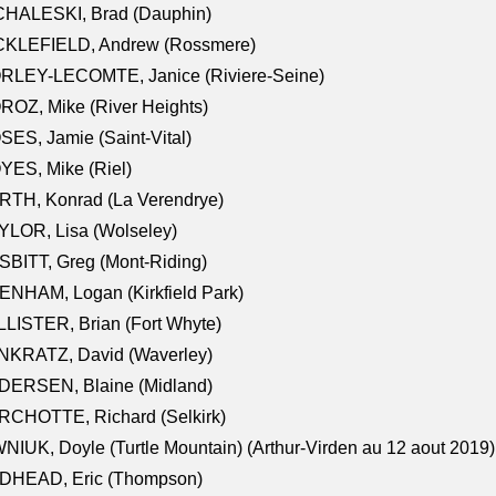
CHALESKI, Brad (Dauphin)
CKLEFIELD, Andrew (Rossmere)
RLEY-LECOMTE, Janice (Riviere-Seine)
OZ, Mike (River Heights)
ES, Jamie (Saint-Vital)
ES, Mike (Riel)
RTH, Konrad (La Verendrye)
LOR, Lisa (Wolseley)
BITT, Greg (Mont-Riding)
NHAM, Logan (Kirkfield Park)
LISTER, Brian (Fort Whyte)
NKRATZ, David (Waverley)
DERSEN, Blaine (Midland)
RCHOTTE, Richard (Selkirk)
NIUK, Doyle (Turtle Mountain) (Arthur-Virden au 12 aout 2019)
DHEAD, Eric (Thompson)