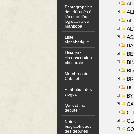
AD
Photographies
des députés à
ALL
l'Assemblée
AL
législative du
Manitoba
AL
AS
Liste
alphabétique
BA
Liste par
BER
circonscription
BI
électorale
BLA
Membres du
Cabinet
BRA
BUS
Attribution des
sièges
BYR
CA
Qui est mon
député?
CHE
CLA
Notes
biographiques
CO
des députés