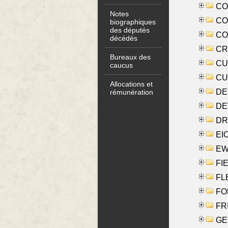
COO
Notes
CO
biographiques
des députés
COX
décédés
CRO
Bureaux des
CUL
caucus
CUR
Allocations et
DE
rémunération
DE
DRI
EI
EW
FIE
FLE
FON
FR
GE