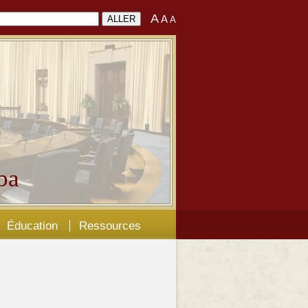
A
A
A
ba
Éducation
Ressources