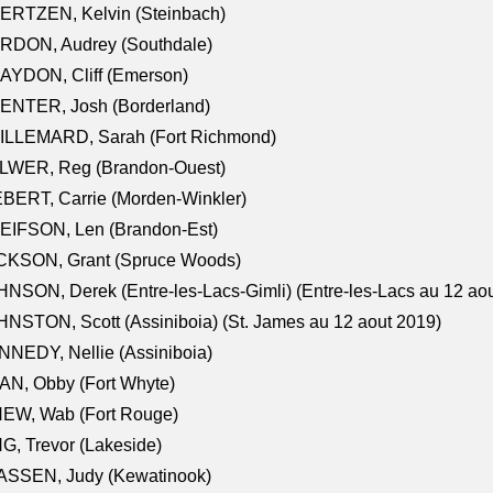
ERTZEN, Kelvin (Steinbach)
RDON, Audrey (Southdale)
AYDON, Cliff (Emerson)
ENTER, Josh (Borderland)
ILLEMARD, Sarah (Fort Richmond)
LWER, Reg (Brandon-Ouest)
BERT, Carrie (Morden-Winkler)
EIFSON, Len (Brandon-Est)
CKSON, Grant (Spruce Woods)
NSON, Derek (Entre-les-Lacs-Gimli) (Entre-les-Lacs au 12 ao
NSTON, Scott (Assiniboia) (St. James au 12 aout 2019)
NEDY, Nellie (Assiniboia)
N, Obby (Fort Whyte)
NEW, Wab (Fort Rouge)
G, Trevor (Lakeside)
ASSEN, Judy (Kewatinook)