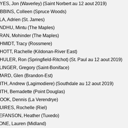
ES, Jon (Waverley) (Saint Norbert au 12 aout 2019)
BBINS, Colleen (Spruce Woods)
A, Adrien (St. James)
NDHU, Mintu (The Maples)
RAN, Mohinder (The Maples)
HMIDT, Tracy (Rossmere)
OTT, Rachelle (Kildonan-River East)
ULER, Ron (Springfield-Ritchot) (St. Paul au 12 aout 2019)
INGER, Gregory (Saint-Boniface)
ARD, Glen (Brandon-Est)
TH, Andrew (Lagimodiere) (Southdale au 12 aout 2019)
TH, Bernadette (Point Douglas)
OOK, Dennis (La Verendrye)
IRES, Rochelle (Riel)
EFANSON, Heather (Tuxedo)
ONE, Lauren (Midland)