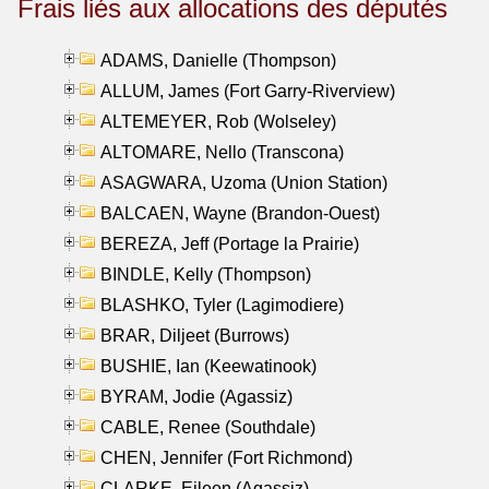
Frais liés aux allocations des députés
ADAMS, Danielle (Thompson)
ALLUM, James (Fort Garry-Riverview)
ALTEMEYER, Rob (Wolseley)
ALTOMARE, Nello (Transcona)
ASAGWARA, Uzoma (Union Station)
BALCAEN, Wayne (Brandon-Ouest)
BEREZA, Jeff (Portage la Prairie)
BINDLE, Kelly (Thompson)
BLASHKO, Tyler (Lagimodiere)
BRAR, Diljeet (Burrows)
BUSHIE, Ian (Keewatinook)
BYRAM, Jodie (Agassiz)
CABLE, Renee (Southdale)
CHEN, Jennifer (Fort Richmond)
CLARKE, Eileen (Agassiz)