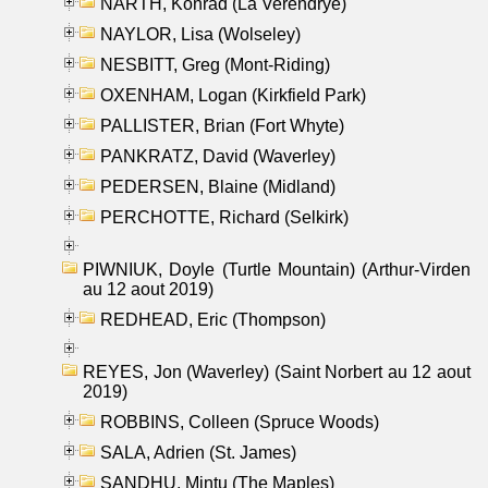
NARTH, Konrad (La Verendrye)
NAYLOR, Lisa (Wolseley)
NESBITT, Greg (Mont-Riding)
OXENHAM, Logan (Kirkfield Park)
PALLISTER, Brian (Fort Whyte)
PANKRATZ, David (Waverley)
PEDERSEN, Blaine (Midland)
PERCHOTTE, Richard (Selkirk)
PIWNIUK, Doyle (Turtle Mountain) (Arthur-Virden
au 12 aout 2019)
REDHEAD, Eric (Thompson)
REYES, Jon (Waverley) (Saint Norbert au 12 aout
2019)
ROBBINS, Colleen (Spruce Woods)
SALA, Adrien (St. James)
SANDHU, Mintu (The Maples)