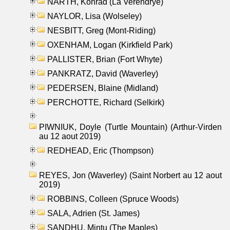
NARTH, Konrad (La Verendrye)
NAYLOR, Lisa (Wolseley)
NESBITT, Greg (Mont-Riding)
OXENHAM, Logan (Kirkfield Park)
PALLISTER, Brian (Fort Whyte)
PANKRATZ, David (Waverley)
PEDERSEN, Blaine (Midland)
PERCHOTTE, Richard (Selkirk)
PIWNIUK, Doyle (Turtle Mountain) (Arthur-Virden
au 12 aout 2019)
REDHEAD, Eric (Thompson)
REYES, Jon (Waverley) (Saint Norbert au 12 aout
2019)
ROBBINS, Colleen (Spruce Woods)
SALA, Adrien (St. James)
SANDHU, Mintu (The Maples)