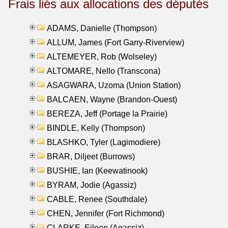
Frais liés aux allocations des députés
ADAMS, Danielle (Thompson)
ALLUM, James (Fort Garry-Riverview)
ALTEMEYER, Rob (Wolseley)
ALTOMARE, Nello (Transcona)
ASAGWARA, Uzoma (Union Station)
BALCAEN, Wayne (Brandon-Ouest)
BEREZA, Jeff (Portage la Prairie)
BINDLE, Kelly (Thompson)
BLASHKO, Tyler (Lagimodiere)
BRAR, Diljeet (Burrows)
BUSHIE, Ian (Keewatinook)
BYRAM, Jodie (Agassiz)
CABLE, Renee (Southdale)
CHEN, Jennifer (Fort Richmond)
CLARKE, Eileen (Agassiz)