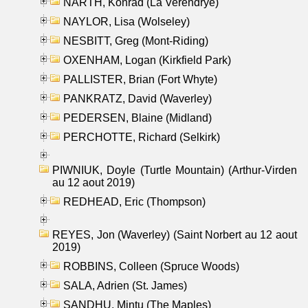
NARTH, Konrad (La Verendrye)
NAYLOR, Lisa (Wolseley)
NESBITT, Greg (Mont-Riding)
OXENHAM, Logan (Kirkfield Park)
PALLISTER, Brian (Fort Whyte)
PANKRATZ, David (Waverley)
PEDERSEN, Blaine (Midland)
PERCHOTTE, Richard (Selkirk)
PIWNIUK, Doyle (Turtle Mountain) (Arthur-Virden
au 12 aout 2019)
REDHEAD, Eric (Thompson)
REYES, Jon (Waverley) (Saint Norbert au 12 aout
2019)
ROBBINS, Colleen (Spruce Woods)
SALA, Adrien (St. James)
SANDHU, Mintu (The Maples)