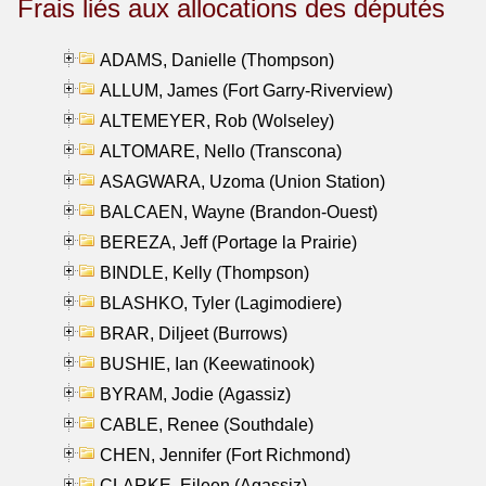
Frais liés aux allocations des députés
ADAMS, Danielle (Thompson)
ALLUM, James (Fort Garry-Riverview)
ALTEMEYER, Rob (Wolseley)
ALTOMARE, Nello (Transcona)
ASAGWARA, Uzoma (Union Station)
BALCAEN, Wayne (Brandon-Ouest)
BEREZA, Jeff (Portage la Prairie)
BINDLE, Kelly (Thompson)
BLASHKO, Tyler (Lagimodiere)
BRAR, Diljeet (Burrows)
BUSHIE, Ian (Keewatinook)
BYRAM, Jodie (Agassiz)
CABLE, Renee (Southdale)
CHEN, Jennifer (Fort Richmond)
CLARKE, Eileen (Agassiz)