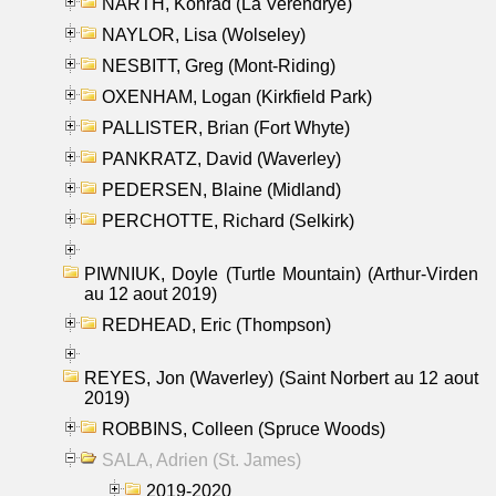
NARTH, Konrad (La Verendrye)
NAYLOR, Lisa (Wolseley)
NESBITT, Greg (Mont-Riding)
OXENHAM, Logan (Kirkfield Park)
PALLISTER, Brian (Fort Whyte)
PANKRATZ, David (Waverley)
PEDERSEN, Blaine (Midland)
PERCHOTTE, Richard (Selkirk)
PIWNIUK, Doyle (Turtle Mountain) (Arthur-Virden
au 12 aout 2019)
REDHEAD, Eric (Thompson)
REYES, Jon (Waverley) (Saint Norbert au 12 aout
2019)
ROBBINS, Colleen (Spruce Woods)
SALA, Adrien (St. James)
2019-2020