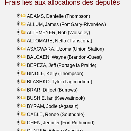
Frais liés aux allocations des députés
ADAMS, Danielle (Thompson)
ALLUM, James (Fort Garry-Riverview)
ALTEMEYER, Rob (Wolseley)
ALTOMARE, Nello (Transcona)
ASAGWARA, Uzoma (Union Station)
BALCAEN, Wayne (Brandon-Ouest)
BEREZA, Jeff (Portage la Prairie)
BINDLE, Kelly (Thompson)
BLASHKO, Tyler (Lagimodiere)
BRAR, Diljeet (Burrows)
BUSHIE, Ian (Keewatinook)
BYRAM, Jodie (Agassiz)
CABLE, Renee (Southdale)
CHEN, Jennifer (Fort Richmond)
CLARKE, Eileen (Agassiz)