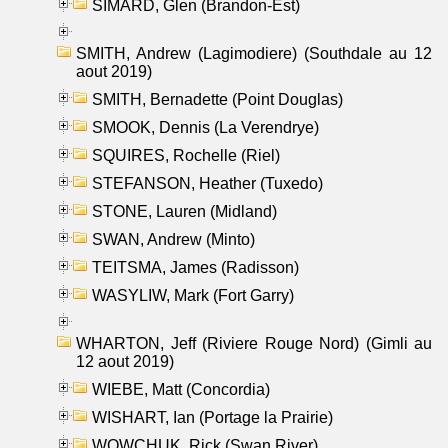
SIMARD, Glen (Brandon-Est)
SMITH, Andrew (Lagimodiere) (Southdale au 12
aout 2019)
SMITH, Bernadette (Point Douglas)
SMOOK, Dennis (La Verendrye)
SQUIRES, Rochelle (Riel)
STEFANSON, Heather (Tuxedo)
STONE, Lauren (Midland)
SWAN, Andrew (Minto)
TEITSMA, James (Radisson)
WASYLIW, Mark (Fort Garry)
WHARTON, Jeff (Riviere Rouge Nord) (Gimli au
12 aout 2019)
WIEBE, Matt (Concordia)
WISHART, Ian (Portage la Prairie)
WOWCHUK, Rick (Swan River)