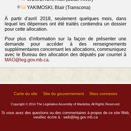
YAKIMOSKI, Blair (Transcona)
À partir d'avril 2018, seulement quelques mois, dans
lequel les dépenses ont été traités contiendra un dossier
pour cette allocation.
Pour plus d'information sur la façon de présenter une
demande pour accéder à des renseignements
supplémentaires concernant les allocations, communiquez
avec le Bureau des allocation des députés par courriel à
MAO@leg.gov.mb.ca
.
Carte du site
Site du gouvernement
Sites connexes
Copyright © 2014 The Legislative Assembly of Manitoba, All Rights Reserved.
Si vous avez des questions ou des commentaires à propos de ce site Web,
veuillez écrire à :
web@leg.gov.mb.ca