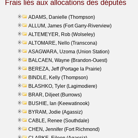
Frais liés aux allocations des députés
ADAMS, Danielle (Thompson)
ALLUM, James (Fort Garry-Riverview)
ALTEMEYER, Rob (Wolseley)
ALTOMARE, Nello (Transcona)
ASAGWARA, Uzoma (Union Station)
BALCAEN, Wayne (Brandon-Ouest)
BEREZA, Jeff (Portage la Prairie)
BINDLE, Kelly (Thompson)
BLASHKO, Tyler (Lagimodiere)
BRAR, Diljeet (Burrows)
BUSHIE, Ian (Keewatinook)
BYRAM, Jodie (Agassiz)
CABLE, Renee (Southdale)
CHEN, Jennifer (Fort Richmond)
CLARKE, Eileen (Agassiz)