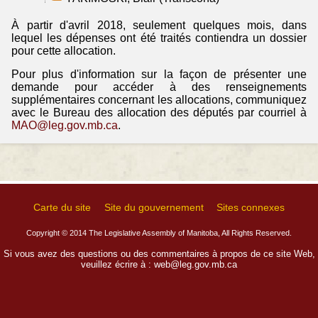
À partir d'avril 2018, seulement quelques mois, dans
lequel les dépenses ont été traités contiendra un dossier
pour cette allocation.
Pour plus d'information sur la façon de présenter une
demande pour accéder à des renseignements
supplémentaires concernant les allocations, communiquez
avec le Bureau des allocation des députés par courriel à
MAO@leg.gov.mb.ca
.
Carte du site
Site du gouvernement
Sites connexes
Copyright © 2014 The Legislative Assembly of Manitoba, All Rights Reserved.
Si vous avez des questions ou des commentaires à propos de ce site Web,
veuillez écrire à :
web@leg.gov.mb.ca