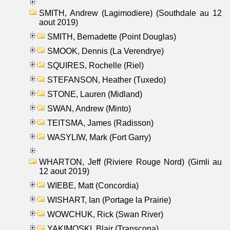
SMITH, Andrew (Lagimodiere) (Southdale au 12
aout 2019)
SMITH, Bernadette (Point Douglas)
SMOOK, Dennis (La Verendrye)
SQUIRES, Rochelle (Riel)
STEFANSON, Heather (Tuxedo)
STONE, Lauren (Midland)
SWAN, Andrew (Minto)
TEITSMA, James (Radisson)
WASYLIW, Mark (Fort Garry)
WHARTON, Jeff (Riviere Rouge Nord) (Gimli au
12 aout 2019)
WIEBE, Matt (Concordia)
WISHART, Ian (Portage la Prairie)
WOWCHUK, Rick (Swan River)
YAKIMOSKI, Blair (Transcona)