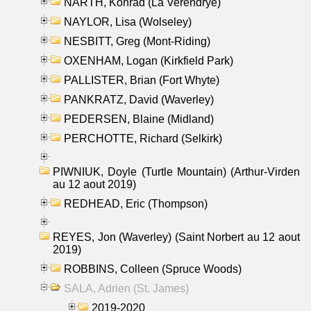
NARTH, Konrad (La Verendrye)
NAYLOR, Lisa (Wolseley)
NESBITT, Greg (Mont-Riding)
OXENHAM, Logan (Kirkfield Park)
PALLISTER, Brian (Fort Whyte)
PANKRATZ, David (Waverley)
PEDERSEN, Blaine (Midland)
PERCHOTTE, Richard (Selkirk)
PIWNIUK, Doyle (Turtle Mountain) (Arthur-Virden
au 12 aout 2019)
REDHEAD, Eric (Thompson)
REYES, Jon (Waverley) (Saint Norbert au 12 aout
2019)
ROBBINS, Colleen (Spruce Woods)
SALA, Adrien (St. James)
2019-2020