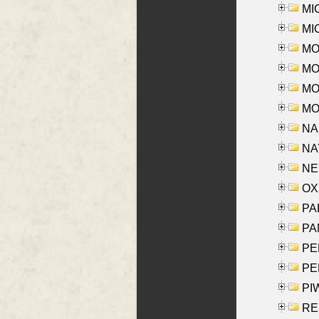
MI
MI
MO
MOR
MOS
MOY
NA
NAY
NES
OXE
PAL
PA
PE
PE
PIW
RE