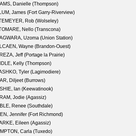
AMS, Danielle (Thompson)
UM, James (Fort Garry-Riverview)
TEMEYER, Rob (Wolseley)
TOMARE, Nello (Transcona)
AGWARA, Uzoma (Union Station)
LCAEN, Wayne (Brandon-Ouest)
EZA, Jeff (Portage la Prairie)
NDLE, Kelly (Thompson)
SHKO, Tyler (Lagimodiere)
R, Diljeet (Burrows)
HIE, Ian (Keewatinook)
AM, Jodie (Agassiz)
BLE, Renee (Southdale)
N, Jennifer (Fort Richmond)
RKE, Eileen (Agassiz)
MPTON, Carla (Tuxedo)