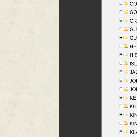
GO
GO
GR
GU
GU
HE
HIE
ISL
JA
JOH
JOH
KEN
KHA
KI
KIN
KL