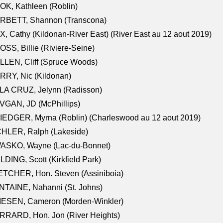
K, Kathleen (Roblin)
RBETT, Shannon (Transcona)
, Cathy (Kildonan-River East) (River East au 12 aout 2019)
SS, Billie (Riviere-Seine)
LEN, Cliff (Spruce Woods)
RY, Nic (Kildonan)
LA CRUZ, Jelynn (Radisson)
VGAN, JD (McPhillips)
EDGER, Myrna (Roblin) (Charleswood au 12 aout 2019)
CHLER, Ralph (Lakeside)
ASKO, Wayne (Lac-du-Bonnet)
LDING, Scott (Kirkfield Park)
TCHER, Hon. Steven (Assiniboia)
TAINE, Nahanni (St. Johns)
IESEN, Cameron (Morden-Winkler)
RRARD, Hon. Jon (River Heights)