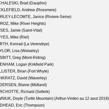
CHALESKI, Brad (Dauphin)
CKLEFIELD, Andrew (Rossmere)
RLEY-LECOMTE, Janice (Riviere-Seine)
OZ, Mike (River Heights)
ES, Jamie (Saint-Vital)
ES, Mike (Riel)
RTH, Konrad (La Verendrye)
LOR, Lisa (Wolseley)
BITT, Greg (Mont-Riding)
NHAM, Logan (Kirkfield Park)
LISTER, Brian (Fort Whyte)
NKRATZ, David (Waverley)
DERSEN, Blaine (Midland)
RCHOTTE, Richard (Selkirk)
NIUK, Doyle (Turtle Mountain) (Arthur-Virden au 12 aout 2019)
DHEAD, Eric (Thompson)