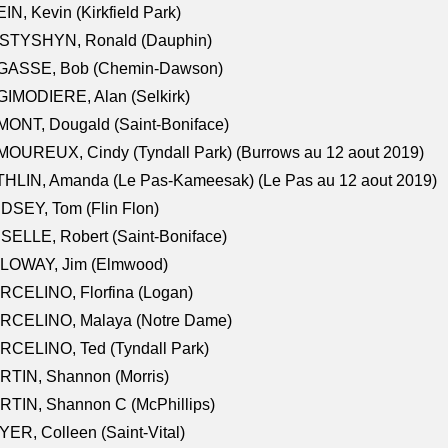
IN, Kevin (Kirkfield Park)
STYSHYN, Ronald (Dauphin)
GASSE, Bob (Chemin-Dawson)
IMODIERE, Alan (Selkirk)
ONT, Dougald (Saint-Boniface)
OUREUX, Cindy (Tyndall Park) (Burrows au 12 aout 2019)
HLIN, Amanda (Le Pas-Kameesak) (Le Pas au 12 aout 2019)
DSEY, Tom (Flin Flon)
SELLE, Robert (Saint-Boniface)
LOWAY, Jim (Elmwood)
RCELINO, Florfina (Logan)
RCELINO, Malaya (Notre Dame)
RCELINO, Ted (Tyndall Park)
RTIN, Shannon (Morris)
TIN, Shannon C (McPhillips)
ER, Colleen (Saint-Vital)