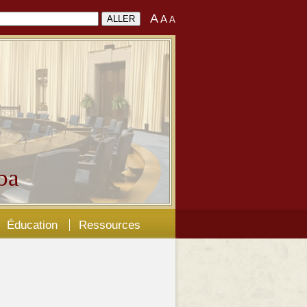
A
A
A
ba
Éducation
Ressources