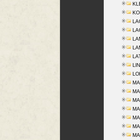
KLE
KO
LA
LAG
LAM
LAM
LAT
LIN
LOI
MA
MA
MA
MA
MA
MAR
MAY