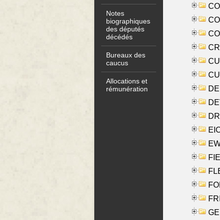
COO
Notes
CO
biographiques
des députés
COX
décédés
CRO
Bureaux des
CUL
caucus
CUR
Allocations et
DE
rémunération
DE
DRI
EI
EW
FIE
FLE
FON
FR
GE