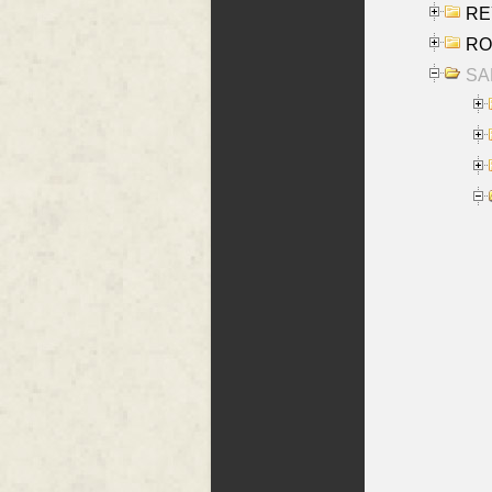
REY
RO
SAL