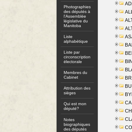
AD
Photographies
des députés à
ALL
l'Assemblée
AL
législative du
Manitoba
AL
AS
Liste
alphabétique
BA
Liste par
BER
circonscription
BI
électorale
BLA
Membres du
Cabinet
BRA
BUS
Attribution des
sièges
BYR
CA
Qui est mon
député?
CHE
CLA
Notes
biographiques
CO
des députés