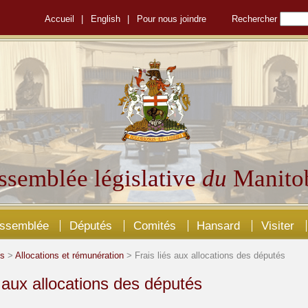
Accueil
|
English
|
Pour nous joindre
Rechercher
ssemblée législative
du
Manito
Assemblée
Députés
Comités
Hansard
Visiter
és
>
Allocations et rémunération
> Frais liés aux allocations des députés
s aux allocations des députés