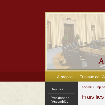
A
À propos
Travaux de l'
Accueil
>
Déput
Députés
Frais lié
Président de
l'Assemblée