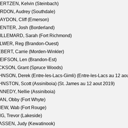
ERTZEN, Kelvin (Steinbach)
RDON, Audrey (Southdale)
AYDON, Cliff (Emerson)
ENTER, Josh (Borderland)
ILLEMARD, Sarah (Fort Richmond)
LWER, Reg (Brandon-Ouest)
BERT, Carrie (Morden-Winkler)
EIFSON, Len (Brandon-Est)
CKSON, Grant (Spruce Woods)
NSON, Derek (Entre-les-Lacs-Gimli) (Entre-les-Lacs au 12 ao
NSTON, Scott (Assiniboia) (St. James au 12 aout 2019)
NEDY, Nellie (Assiniboia)
N, Obby (Fort Whyte)
NEW, Wab (Fort Rouge)
G, Trevor (Lakeside)
ASSEN, Judy (Kewatinook)