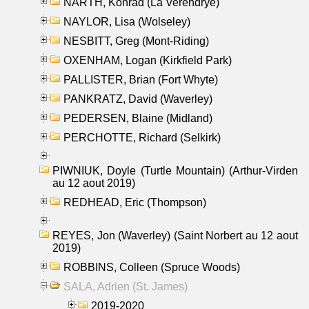
NARTH, Konrad (La Verendrye)
NAYLOR, Lisa (Wolseley)
NESBITT, Greg (Mont-Riding)
OXENHAM, Logan (Kirkfield Park)
PALLISTER, Brian (Fort Whyte)
PANKRATZ, David (Waverley)
PEDERSEN, Blaine (Midland)
PERCHOTTE, Richard (Selkirk)
PIWNIUK, Doyle (Turtle Mountain) (Arthur-Virden
au 12 aout 2019)
REDHEAD, Eric (Thompson)
REYES, Jon (Waverley) (Saint Norbert au 12 aout
2019)
ROBBINS, Colleen (Spruce Woods)
SALA, Adrien (St. James)
2019-2020