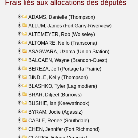
Frais liés aux allocations des députés
ADAMS, Danielle (Thompson)
ALLUM, James (Fort Garry-Riverview)
ALTEMEYER, Rob (Wolseley)
ALTOMARE, Nello (Transcona)
ASAGWARA, Uzoma (Union Station)
BALCAEN, Wayne (Brandon-Ouest)
BEREZA, Jeff (Portage la Prairie)
BINDLE, Kelly (Thompson)
BLASHKO, Tyler (Lagimodiere)
BRAR, Diljeet (Burrows)
BUSHIE, Ian (Keewatinook)
BYRAM, Jodie (Agassiz)
CABLE, Renee (Southdale)
CHEN, Jennifer (Fort Richmond)
CLARKE, Eileen (Agassiz)