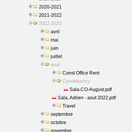
2020-2021
2021-2022
2022-2023
avril
mai
juin
juillet
aout
Const Office Rent
Constituency
Sala-CO-August.pdf
Sala, Adrien - aout 2022.pdf
Travel
septembre
octobre
novembre