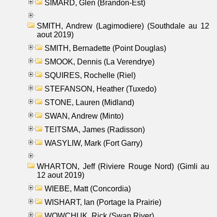
SIMARD, Glen (Brandon-Est)
SMITH, Andrew (Lagimodiere) (Southdale au 12
aout 2019)
SMITH, Bernadette (Point Douglas)
SMOOK, Dennis (La Verendrye)
SQUIRES, Rochelle (Riel)
STEFANSON, Heather (Tuxedo)
STONE, Lauren (Midland)
SWAN, Andrew (Minto)
TEITSMA, James (Radisson)
WASYLIW, Mark (Fort Garry)
WHARTON, Jeff (Riviere Rouge Nord) (Gimli au
12 aout 2019)
WIEBE, Matt (Concordia)
WISHART, Ian (Portage la Prairie)
WOWCHUK, Rick (Swan River)