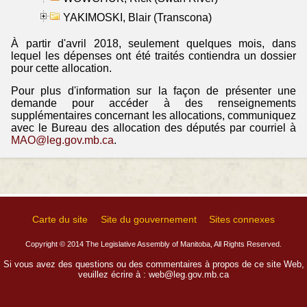
YAKIMOSKI, Blair (Transcona)
À partir d'avril 2018, seulement quelques mois, dans
lequel les dépenses ont été traités contiendra un dossier
pour cette allocation.
Pour plus d'information sur la façon de présenter une
demande pour accéder à des renseignements
supplémentaires concernant les allocations, communiquez
avec le Bureau des allocation des députés par courriel à
MAO@leg.gov.mb.ca
.
Carte du site
Site du gouvernement
Sites connexes
Copyright © 2014 The Legislative Assembly of Manitoba, All Rights Reserved.
Si vous avez des questions ou des commentaires à propos de ce site Web,
veuillez écrire à :
web@leg.gov.mb.ca