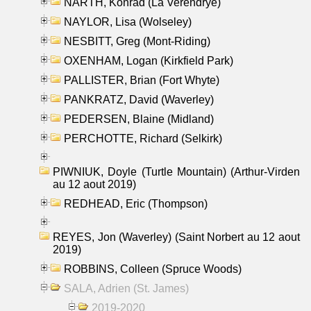
NARTH, Konrad (La Verendrye)
NAYLOR, Lisa (Wolseley)
NESBITT, Greg (Mont-Riding)
OXENHAM, Logan (Kirkfield Park)
PALLISTER, Brian (Fort Whyte)
PANKRATZ, David (Waverley)
PEDERSEN, Blaine (Midland)
PERCHOTTE, Richard (Selkirk)
PIWNIUK, Doyle (Turtle Mountain) (Arthur-Virden
au 12 aout 2019)
REDHEAD, Eric (Thompson)
REYES, Jon (Waverley) (Saint Norbert au 12 aout
2019)
ROBBINS, Colleen (Spruce Woods)
SALA, Adrien (St. James)
2019-2020