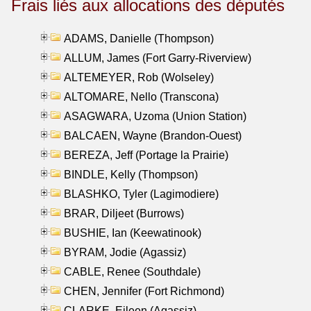
Frais liés aux allocations des députés
ADAMS, Danielle (Thompson)
ALLUM, James (Fort Garry-Riverview)
ALTEMEYER, Rob (Wolseley)
ALTOMARE, Nello (Transcona)
ASAGWARA, Uzoma (Union Station)
BALCAEN, Wayne (Brandon-Ouest)
BEREZA, Jeff (Portage la Prairie)
BINDLE, Kelly (Thompson)
BLASHKO, Tyler (Lagimodiere)
BRAR, Diljeet (Burrows)
BUSHIE, Ian (Keewatinook)
BYRAM, Jodie (Agassiz)
CABLE, Renee (Southdale)
CHEN, Jennifer (Fort Richmond)
CLARKE, Eileen (Agassiz)