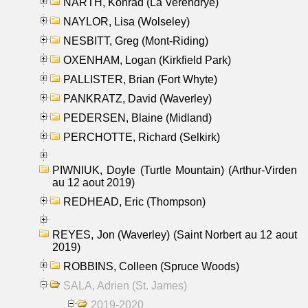
NARTH, Konrad (La Verendrye)
NAYLOR, Lisa (Wolseley)
NESBITT, Greg (Mont-Riding)
OXENHAM, Logan (Kirkfield Park)
PALLISTER, Brian (Fort Whyte)
PANKRATZ, David (Waverley)
PEDERSEN, Blaine (Midland)
PERCHOTTE, Richard (Selkirk)
PIWNIUK, Doyle (Turtle Mountain) (Arthur-Virden
au 12 aout 2019)
REDHEAD, Eric (Thompson)
REYES, Jon (Waverley) (Saint Norbert au 12 aout
2019)
ROBBINS, Colleen (Spruce Woods)
SALA, Adrien (St. James)
2019-2020