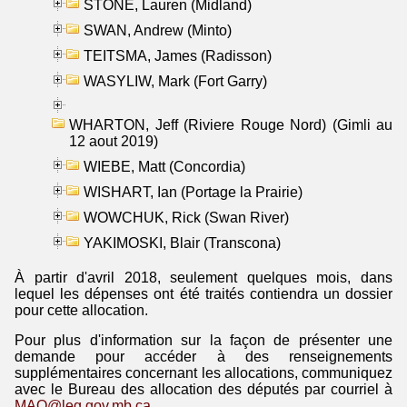
STONE, Lauren (Midland)
SWAN, Andrew (Minto)
TEITSMA, James (Radisson)
WASYLIW, Mark (Fort Garry)
WHARTON, Jeff (Riviere Rouge Nord) (Gimli au
12 aout 2019)
WIEBE, Matt (Concordia)
WISHART, Ian (Portage la Prairie)
WOWCHUK, Rick (Swan River)
YAKIMOSKI, Blair (Transcona)
À partir d'avril 2018, seulement quelques mois, dans
lequel les dépenses ont été traités contiendra un dossier
pour cette allocation.
Pour plus d'information sur la façon de présenter une
demande pour accéder à des renseignements
supplémentaires concernant les allocations, communiquez
avec le Bureau des allocation des députés par courriel à
MAO@leg.gov.mb.ca
.