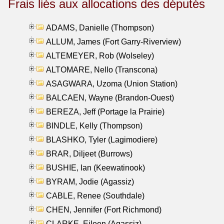
Frais liés aux allocations des députés
ADAMS, Danielle (Thompson)
ALLUM, James (Fort Garry-Riverview)
ALTEMEYER, Rob (Wolseley)
ALTOMARE, Nello (Transcona)
ASAGWARA, Uzoma (Union Station)
BALCAEN, Wayne (Brandon-Ouest)
BEREZA, Jeff (Portage la Prairie)
BINDLE, Kelly (Thompson)
BLASHKO, Tyler (Lagimodiere)
BRAR, Diljeet (Burrows)
BUSHIE, Ian (Keewatinook)
BYRAM, Jodie (Agassiz)
CABLE, Renee (Southdale)
CHEN, Jennifer (Fort Richmond)
CLARKE, Eileen (Agassiz)